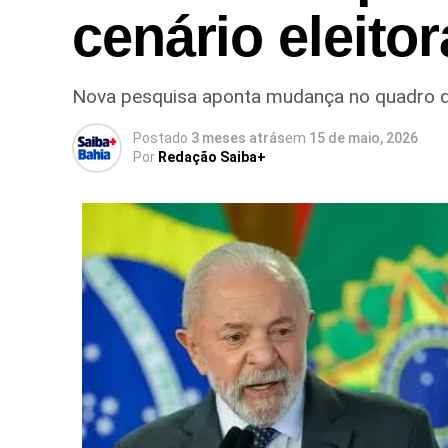
cenário eleitor
Nova pesquisa aponta mudança no quadro da
Postado
3 meses atrás
em
15 de maio, 2026
Por
Redação Saiba+