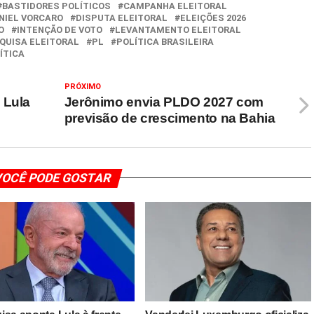
BASTIDORES POLÍTICOS
CAMPANHA ELEITORAL
NIEL VORCARO
DISPUTA ELEITORAL
ELEIÇÕES 2026
O
INTENÇÃO DE VOTO
LEVANTAMENTO ELEITORAL
QUISA ELEITORAL
PL
POLÍTICA BRASILEIRA
ÍTICA
PRÓXIMO
 Lula
Jerônimo envia PLDO 2027 com
previsão de crescimento na Bahia
OCÊ PODE GOSTAR