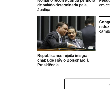
Romário recorre contra penhora
Pesqu
de salário determinada pela
em ce
Justiça
Congr
reduz
camp
Republicanos rejeita integrar
chapa de Flávio Bolsonaro à
Presidência