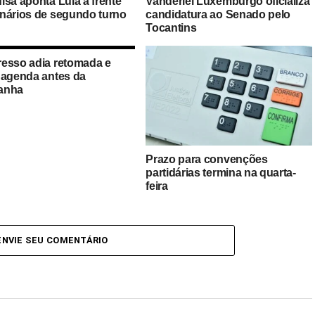
isa aponta Lula à frente
Vanderlei Luxemburgo oficializa
nários de segundo turno
candidatura ao Senado pelo
Tocantins
esso adia retomada e
 agenda antes da
anha
Prazo para convenções
partidárias termina na quarta-
feira
ENVIE SEU COMENTÁRIO