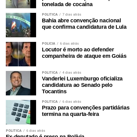
tonelada de cocaína
POLÍTICA
7 dias atrás
Bahia abre convenção nacional
que confirma candidatura de Lula
POLÍCIA
6 dias atrás
Locutor é morto ao defender
companheira de ataque em Goiás
POLÍTICA
4 dias atrás
Vanderlei Luxemburgo oficializa
candidatura ao Senado pelo
Tocantins
POLÍTICA
6 dias atrás
Prazo para convenções partidárias
termina na quarta-feira
POLÍTICA
6 dias atrás
Ex-deputado é preso na Bolívia