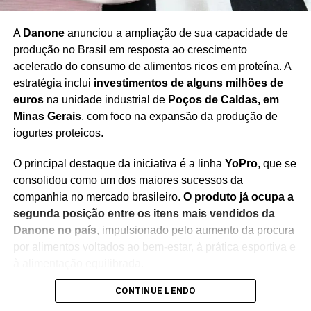
aviação civil no Brasil.
A
Danone
anunciou a ampliação de sua capacidade de
produção no Brasil em resposta ao crescimento
acelerado do consumo de alimentos ricos em proteína. A
estratégia inclui
investimentos de alguns milhões de
Redação Saiba+
euros
na unidade industrial de
Poços de Caldas, em
Minas Gerais
, com foco na expansão da produção de
iogurtes proteicos.
O principal destaque da iniciativa é a linha
YoPro
, que se
consolidou como um dos maiores sucessos da
companhia no mercado brasileiro.
O produto já ocupa a
segunda posição entre os itens mais vendidos da
Danone no país
, impulsionado pelo aumento da procura
por alimentos voltados ao bem-estar, à prática esportiva e
à alimentação equilibrada.
CONTINUE LENDO
Segundo o CEO da Danone Brasil,
Tiago Santos
, a
decisão acompanha uma transformação no perfil dos