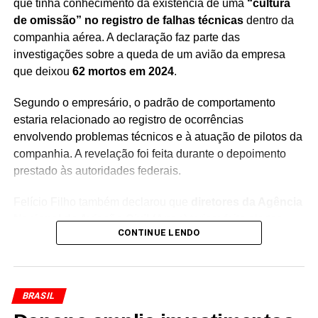
que tinha conhecimento da existência de uma
“cultura
de omissão” no registro de falhas técnicas
dentro da
companhia aérea. A declaração faz parte das
investigações sobre a queda de um avião da empresa
Redação Saiba+
que deixou
62 mortos em 2024
.
Segundo o empresário, o padrão de comportamento
estaria relacionado ao registro de ocorrências
envolvendo problemas técnicos e à atuação de pilotos da
companhia. A revelação foi feita durante o depoimento
prestado às autoridades federais.
TÓPICOS RELACIONADOS
COMÉRCIO EXTERIOR
Felício Filho também declarou que
diretores da Agência
COMÉRCIO INTERNACIONAL
Nacional de Aviação Civil (Anac)
teriam feito alertas
COMPETITIVIDADE DA INDÚSTRIA
DIPLOMACIA ECONÔMICA
ECONOMIA BRASILEIRA
CONTINUE LENDO
diretamente a ele, ao longo dos anos, sobre o
ESTADOS UNIDOS
EXPORTAÇÕES BRASILEIRAS
comportamento adotado por pilotos da empresa.
EXPORTADORES BRASILEIROS
FIESP
INDÚSTRIA BRASILEIRA
INDÚSTRIA NACIONAL
MERCADO AMERICANO
PAULO SKAF
De acordo com o relato apresentado à Polícia Federal, os
PRODUTOS BRASILEIROS
BRASIL
avisos teriam chamado a atenção para uma possível
RELAÇÕES COMERCIAIS BRASIL EUA
SETOR PRODUTIVO
TARIFA DE 25%
TARIFA DOS EUA
USTR