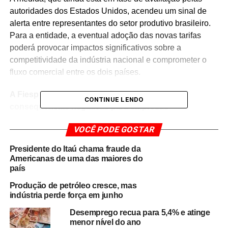
autoridades dos Estados Unidos, acendeu um sinal de
alerta entre representantes do setor produtivo brasileiro.
Para a entidade, a eventual adoção das novas tarifas
poderá provocar impactos significativos sobre a
competitividade da indústria nacional e comprometer o
fluxo comercial entre os dois países.
A Fiesp avalia que a taxação pode gerar
CONTINUE LENDO
consequências negativas para empresas
exportadoras, afetando investimentos, geração de
VOCÊ PODE GOSTAR
empregos e a presença de produtos brasileiros em
um dos mercados mais importantes do mundo.
Os
Presidente do Itaú chama fraude da
Estados Unidos figuram entre os principais parceiros
Americanas de uma das maiores do
comerciais do Brasil, absorvendo uma parcela relevante
país
da produção industrial nacional.
Produção de petróleo cresce, mas
indústria perde força em junho
Em posicionamento oficial, o presidente da entidade,
Desemprego recua para 5,4% e atinge
Paulo Skaf, destacou a importância das negociações
menor nível do ano
conduzidas até o momento para garantir a exclusão de