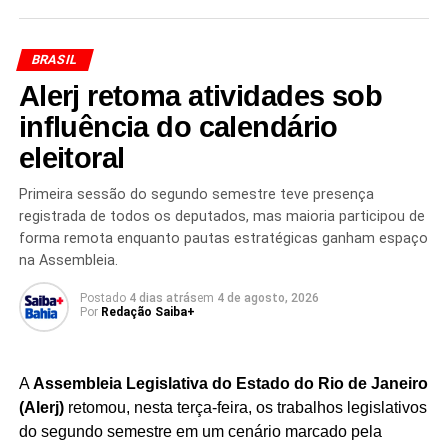
consumidores, que têm buscado cada vez mais produtos
com alto teor de proteína e benefícios nutricionais. A
BRASIL
expectativa da empresa é fortalecer sua presença no
Alerj retoma atividades sob
segmento e ampliar sua participação em um mercado que
segue em expansão.
influência do calendário
eleitoral
Além de aumentar a capacidade produtiva,
os
investimentos devem contribuir para o fortalecimento
Primeira sessão do segundo semestre teve presença
da operação brasileira
, considerada estratégica para os
registrada de todos os deputados, mas maioria participou de
planos de crescimento da multinacional. A meta é fazer
forma remota enquanto pautas estratégicas ganham espaço
com que o desempenho da Danone no Brasil avance em
na Assembleia.
ritmo superior ao registrado pela matriz francesa nos
Postado
4 dias atrás
em
4 de agosto, 2026
próximos anos.
Por
Redação Saiba+
O mercado de alimentos funcionais e proteicos tem
apresentado crescimento consistente no país,
A
Assembleia Legislativa do Estado do Rio de Janeiro
impulsionado por consumidores interessados em hábitos
(Alerj)
retomou, nesta terça-feira, os trabalhos legislativos
de vida mais saudáveis.
Com a expansão da produção,
do segundo semestre em um cenário marcado pela
a Danone busca atender à demanda crescente e