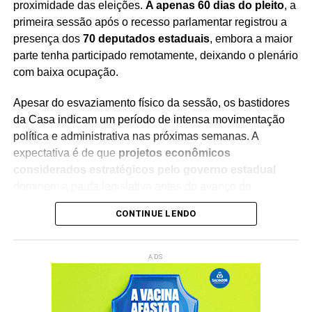
proximidade das eleições.
A apenas 60 dias do pleito
, a
consolidar sua liderança em uma categoria que
primeira sessão após o recesso parlamentar registrou a
ganha cada vez mais espaço nas gôndolas e na
presença dos
70 deputados estaduais
, embora a maior
preferência dos brasileiros.
parte tenha participado remotamente, deixando o plenário
com baixa ocupação.
Apesar do esvaziamento físico da sessão, os bastidores
da Casa indicam um período de intensa movimentação
Redação Saiba+
política e administrativa nas próximas semanas. A
expectativa é de que
projetos econômicos
considerados estratégicos pelo governo estadual
dominem a pauta legislativa antes do avanço do
calendário eleitoral.
CONTINUE LENDO
Outro tema que deve mobilizar as discussões na Alerj é a
análise das
indicações para a Agência Reguladora de
ADS
Transportes do Estado do Rio de Janeiro (Agetransp)
,
além da disputa pela escolha de um novo integrante do
Tribunal de Contas do Estado do Rio de Janeiro