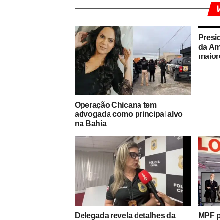
V
Presi
da Am
maior
Operação Chicana tem
advogada como principal alvo
na Bahia
Delegada revela detalhes da
MPF p