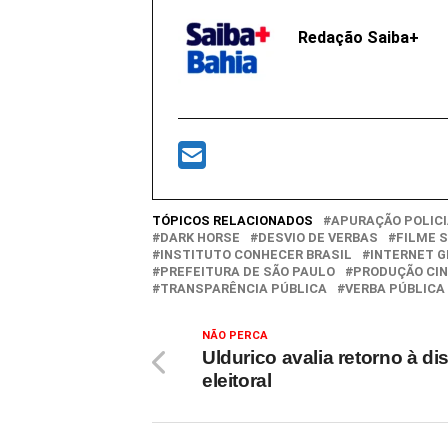
Redação Saiba+
TÓPICOS RELACIONADOS
APURAÇÃO POLIC
DARK HORSE
DESVIO DE VERBAS
FILME 
INSTITUTO CONHECER BRASIL
INTERNET G
PREFEITURA DE SÃO PAULO
PRODUÇÃO CI
TRANSPARÊNCIA PÚBLICA
VERBA PÚBLICA
NÃO PERCA
Uldurico avalia retorno à di
eleitoral