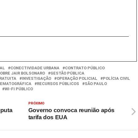
IAL
CONECTIVIDADE URBANA
CONTRATO PÚBLICO
SOBRE JAIR BOLSONARO
GESTÃO PÚBLICA
RATUITA
INVESTIGAÇÃO
OPERAÇÃO POLICIAL
POLÍCIA CIVIL
NEMATOGRÁFICA
RECURSOS PÚBLICOS
SÃO PAULO
WI-FI PÚBLICO
PRÓXIMO
sputa
Governo convoca reunião após
tarifa dos EUA