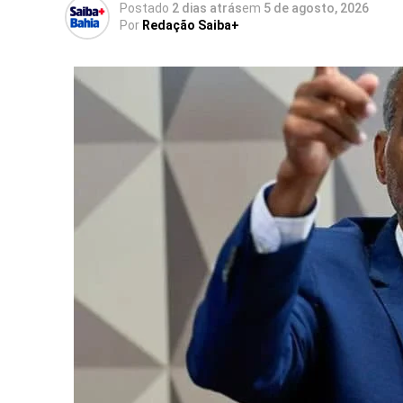
Postado
2 dias atrás
em
5 de agosto, 2026
Por
Redação Saiba+