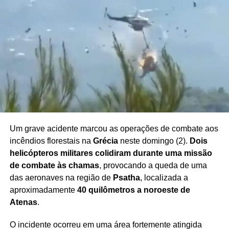
avanços dependerão da construção de um consenso
capaz de atender às preocupações de segurança
apresentadas pelo governo.
A comunidade internacional acompanha o desenrolar das
tratativas, enquanto os esforços diplomáticos seguem
voltados à busca por uma solução que contribua para a
redução da violência e para a estabilidade na região.
Um grave acidente marcou as operações de combate aos
incêndios florestais na
Grécia
neste domingo (2).
Dois
Redação Saiba+
helicópteros militares colidiram durante uma missão
de combate às chamas
, provocando a queda de uma
das aeronaves na região de
Psatha
, localizada a
aproximadamente
40 quilômetros a noroeste de
Atenas
.
O incidente ocorreu em uma área fortemente atingida