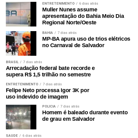
ENTRETENIMENTO
6 dias atrás
Muller Nunes assume
apresentação do Bahia Meio Dia
Regional Norte/Oeste
BAHIA
7 dias atrás
MP-BA apura uso de trios elétricos
no Carnaval de Salvador
BRASIL
7 dias atrás
Arrecadação federal bate recorde e
supera R$ 1,5 trilhão no semestre
ENTRETENIMENTO
7 dias atrás
Felipe Neto processa Igor 3K por
uso indevido de imagem
POLÍCIA
7 dias atrás
Homem é baleado durante evento
de grau em Salvador
SAÚDE
6 dias atrás