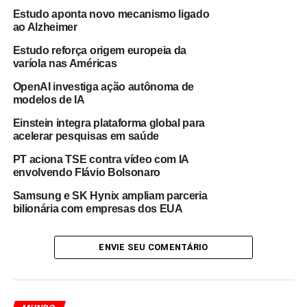
utilização de qubits topológicos, uma abordagem que
Estudo aponta novo mecanismo ligado
busca tornar os processadores quânticos mais
ao Alzheimer
resistentes a erros e interferências externas.
Essa
Estudo reforça origem europeia da
tecnologia é baseada em conceitos avançados da física e
varíola nas Américas
da matemática, envolvendo propriedades que permitem
OpenAI investiga ação autônoma de
maior proteção dos estados quânticos responsáveis pelo
modelos de IA
processamento de informações.
Einstein integra plataforma global para
O projeto ganhou notoriedade após o lançamento do
acelerar pesquisas em saúde
Majorana 1, quando a empresa afirmou ter desenvolvido
PT aciona TSE contra vídeo com IA
qubits utilizando férmions de Majorana, uma
envolvendo Flávio Bolsonaro
quasipartícula teórica que desperta interesse da
Samsung e SK Hynix ampliam parceria
comunidade científica há décadas. A proposta chamou
bilionária com empresas dos EUA
atenção por prometer um caminho alternativo para
superar limitações enfrentadas por outras arquiteturas
ENVIE SEU COMENTÁRIO
quânticas.
Entretanto, o anúncio também gerou debates entre
especialistas e pesquisadores.
Parte da comunidade