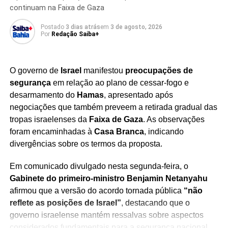
continuam na Faixa de Gaza
que, segundo ele, não foram devidamente apresentadas
pela companhia. O executivo explicou ainda que
Postado
3 dias atrás
em
3 de agosto, 2026
documentos enviados pelos bancos aos auditores
Por
Redação Saiba+
servem como apoio às auditorias e não representam
qualquer participação na elaboração da contabilidade da
TÓPICOS RELACIONADOS
CHIP QUÂNTICO
O governo de
Israel
manifestou
preocupações de
empresa.
CIÊNCIA E TECNOLOGIA
COMPUTAÇÃO AVANÇADA
COMPUTAÇÃO QUÂNTICA
segurança
em relação ao plano de cessar-fogo e
DESENVOLVIMENTO TECNOLÓGICO
O caso segue sendo investigado pela
Polícia Federal
,
desarmamento do
Hamas
, apresentado após
FÉRMIONS DE MAJORANA
IA E COMPUTAÇÃO QUÂNTICA
que ampliou as apurações sobre a fraude bilionária por
negociações que também preveem a retirada gradual das
INDÚSTRIA DE TECNOLOGIA
INOVAÇÃO TECNOLÓGICA
INTELIGÊNCIA ARTIFICIAL
MAJORANA 1
MAJORANA 2
meio de novas fases da Operação Disclosure. As
tropas israelenses da
Faixa de Gaza
. As observações
MICROSOFT
PESQUISA CIENTÍFICA
investigações incluem o cumprimento de mandados de
foram encaminhadas à
Casa Branca
, indicando
PROCESSADOR QUÂNTICO
QUBITS
busca envolvendo acionistas da companhia e executivos
QUBITS TOPOLÓGICOS
TECNOLOGIA DO FUTURO
divergências sobre os termos da proposta.
TECNOLOGIA MICROSOFT
do setor financeiro, enquanto as autoridades apuram
Em comunicado divulgado nesta segunda-feira, o
possíveis crimes relacionados à manipulação de
PRÓXIMO
Gabinete do primeiro-ministro Benjamin Netanyahu
mercado e associação criminosa.
Tensão no Oriente Médio derruba bolsas de Nova
York
afirmou que a versão do acordo tornada pública
“não
Além de comentar a investigação,
Milton Maluhy avaliou
reflete as posições de Israel”
, destacando que o
NÃO PERCA
o cenário econômico brasileiro e internacional
,
governo israelense mantém ressalvas sobre aspectos
Líder republicano ganha destaque nos EUA
destacando preocupações com os impactos da inflação
considerados fundamentais para a segurança nacional.