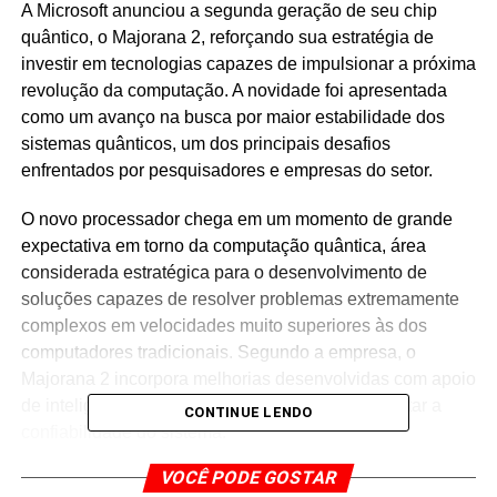
A Microsoft anunciou a segunda geração de seu chip
quântico, o Majorana 2, reforçando sua estratégia de
investir em tecnologias capazes de impulsionar a próxima
revolução da computação. A novidade foi apresentada
como um avanço na busca por maior estabilidade dos
sistemas quânticos, um dos principais desafios
enfrentados por pesquisadores e empresas do setor.
O novo processador chega em um momento de grande
expectativa em torno da computação quântica, área
considerada estratégica para o desenvolvimento de
soluções capazes de resolver problemas extremamente
complexos em velocidades muito superiores às dos
computadores tradicionais. Segundo a empresa, o
Majorana 2 incorpora melhorias desenvolvidas com apoio
de inteligência artificial, contribuindo para aumentar a
CONTINUE LENDO
confiabilidade do sistema.
VOCÊ PODE GOSTAR
A principal aposta da Microsoft continua sendo a