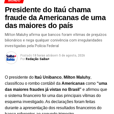
MUNDO
científica continua avaliando os resultados
Presidente do Itaú chama
apresentados pela empresa e levantando
questionamentos sobre aspectos técnicos
fraude da Americanas de uma
relacionados à comprovação e ao funcionamento da
das maiores do país
tecnologia.
Com o lançamento do Majorana 2, a
Microsoft busca fortalecer a credibilidade de sua
Milton Maluhy afirma que bancos foram vítimas de prejuízos
pesquisa e demonstrar avanços concretos no
bilionários e nega qualquer conivência com irregularidades
desenvolvimento da plataforma.
investigadas pela Polícia Federal
Postado
18 horas atrás
em
5 de agosto, 2026
A inteligência artificial desempenha um papel importante
Por
Redação Saiba+
na nova geração do chip, auxiliando na análise de dados,
otimização de processos e identificação de padrões que
podem contribuir para aumentar a estabilidade
O presidente do
Itaú Unibanco
,
Milton Maluhy
,
operacional do sistema. A combinação entre IA e
classificou o rombo contábil da
Americanas
como
“uma
computação quântica é vista por especialistas como uma
das maiores fraudes já vistas no Brasil”
e afirmou que
das tendências mais promissoras da tecnologia moderna.
o sistema financeiro foi uma das principais vítimas do
esquema investigado. As declarações foram feitas
A corrida global pela computação quântica envolve
durante a apresentação dos resultados financeiros do
algumas das maiores empresas de tecnologia do
banco referentes ao segundo trimestre.