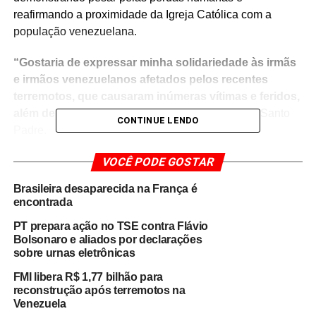
reafirmando a proximidade da Igreja Católica com a
população venezuelana.
“Gostaria de expressar minha solidariedade às irmãs
e irmãos venezuelanos afetados pelos recentes
terremotos, que causaram inúmeras vítimas e feridos,
além de enormes danos materiais”
, declarou o Santo
CONTINUE LENDO
Padre.
Na sequência, o líder da Igreja Católica afirmou que
VOCÊ PODE GOSTAR
segue em oração pelos mortos e pelas famílias atingidas
Brasileira desaparecida na França é
pelo desastre.
“Enquanto rezo ao Senhor pelo
encontrada
descanso eterno dos falecidos, renovo minha
PT prepara ação no TSE contra Flávio
proximidade espiritual com seus familiares, com os
Bolsonaro e aliados por declarações
feridos e com todos aqueles que foram atingidos por
sobre urnas eletrônicas
essa tragédia”
, acrescentou.
FMI libera R$ 1,77 bilhão para
reconstrução após terremotos na
A manifestação do papa ocorre em meio à mobilização
Venezuela
internacional de apoio à Venezuela, que enfrenta uma