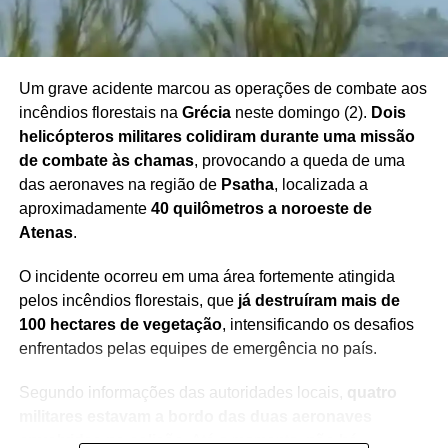
redução da violência e para a estabilidade na região.
Um grave acidente marcou as operações de combate aos
incêndios florestais na
Grécia
neste domingo (2).
Dois
Redação Saiba+
helicópteros militares colidiram durante uma missão
de combate às chamas
, provocando a queda de uma
das aeronaves na região de
Psatha
, localizada a
aproximadamente
40 quilômetros a noroeste de
Atenas
.
O incidente ocorreu em uma área fortemente atingida
pelos incêndios florestais, que
já destruíram mais de
100 hectares de vegetação
, intensificando os desafios
enfrentados pelas equipes de emergência no país.
Segundo informações das autoridades locais,
quatro
militares estavam a bordo das duas aeronaves
envolvidas na colisão
. Até o momento,
não há