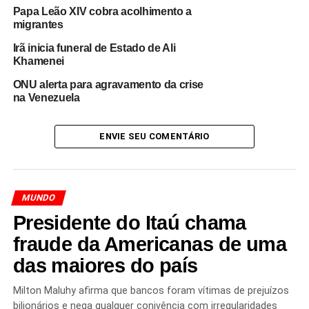
das maiores tragédias naturais de sua história recente.
Papa Leão XIV cobra acolhimento a
migrantes
Diversos países e organizações humanitárias
acompanham a situação e avaliam formas de ampliar a
Irã inicia funeral de Estado de Ali
assistência às regiões mais afetadas.
Khamenei
ONU alerta para agravamento da crise
A mensagem de Leão XIV reforça o apelo por
na Venezuela
solidariedade internacional
diante do cenário de
destruição provocado pelos terremotos, que deixaram
ENVIE SEU COMENTÁRIO
milhares de pessoas desabrigadas e intensificaram os
desafios enfrentados pelas equipes de resgate e
assistência humanitária.
MUNDO
O pronunciamento também foi recebido como um gesto
Presidente do Itaú chama
de conforto às vítimas, fortalecendo o apoio espiritual às
famílias que enfrentam as consequências da catástrofe.
fraude da Americanas de uma
das maiores do país
Milton Maluhy afirma que bancos foram vítimas de prejuízos
Redação Saiba+
bilionários e nega qualquer conivência com irregularidades