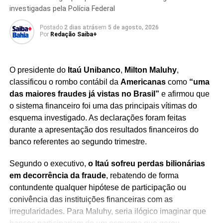
investigadas pela Polícia Federal
Postado
2 dias atrás
em
5 de agosto, 2026
Por
Redação Saiba+
O presidente do
Itaú Unibanco
,
Milton Maluhy
,
classificou o rombo contábil da
Americanas
como
“uma
TÓPICOS RELACIONADOS
AJUDA HUMANITÁRIA
das maiores fraudes já vistas no Brasil”
e afirmou que
APOIO À VENEZUELA
CATÁSTROFE NATURAL
o sistema financeiro foi uma das principais vítimas do
DESASTRES NATURAIS
FERIDOS TERREMOTO
IGREJA CATÓLICA
LEÃO XIV
MENSAGEM DO PAPA
esquema investigado. As declarações foram feitas
MORTOS NA VENEZUELA
NOTÍCIAS INTERNACIONAIS
durante a apresentação dos resultados financeiros do
ORAÇÃO DO PAPA
PAPA LEÃO XIV
SOLIDARIEDADE DO PAPA
TERREMOTO NA VENEZUELA
banco referentes ao segundo trimestre.
TERREMOTOS VENEZUELA
TRAGÉDIA NA VENEZUELA
VATICANO
VENEZUELA
VÍTIMAS DO TERREMOTO
Segundo o executivo,
o Itaú sofreu perdas bilionárias
PRÓXIMO
em decorrência da fraude
, rebatendo de forma
Família de Lucas Trejo é encontrada morta
contundente qualquer hipótese de participação ou
conivência das instituições financeiras com as
NÃO PERCA
Mortos por terremotos na Venezuela chegam a
irregularidades. Para Maluhy, seria ilógico imaginar que
1.430