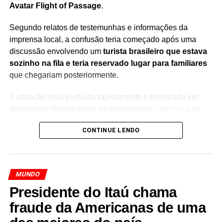
Avatar Flight of Passage
.
Segundo relatos de testemunhas e informações da
imprensa local, a confusão teria começado após uma
discussão envolvendo um
turista brasileiro que estava
sozinho na fila e teria reservado lugar para familiares
que chegariam posteriormente.
A situação teria evoluído rapidamente e terminado em
agressões físicas entre os envolvidos
, com troca de
tapas durante a confusão. Outros visitantes que estavam
CONTINUE LENDO
no local acompanharam o episódio enquanto a discussão
se transformava em uma briga generalizada.
A ocorrência chamou atenção por ter acontecido dentro
MUNDO
de um dos parques mais visitados da região de Orlando,
Presidente do Itaú chama
destino conhecido por receber turistas de diferentes
partes do mundo, incluindo um grande número de
fraude da Americanas de uma
brasileiros.