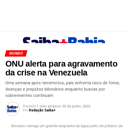
MUNDO
ONU alerta para agravamento
da crise na Venezuela
Uma semana após terremotos, país enfrenta risco de fome,
doenças e prejuízos bilionários enquanto buscas por
sobreviventes continuam
Postado
1 mês atrás
em
30 de junho, 2026
Por
Redação Saiba+
Morador carrega um grande recipiente de água perto de prédios de