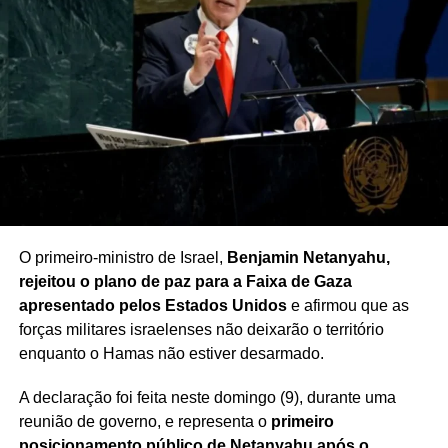
PRÓXIMO
Nasa inicia missão para salvar telescópio Swift
NÃO PERCA
Suprema Corte mantém cidadania por
nascimento nos EUA
O primeiro-ministro de Israel,
Benjamin Netanyahu,
rejeitou o plano de paz para a Faixa de Gaza
apresentado pelos Estados Unidos
e afirmou que as
forças militares israelenses não deixarão o território
enquanto o Hamas não estiver desarmado.
A declaração foi feita neste domingo (9), durante uma
reunião de governo, e representa o
primeiro
posicionamento público de Netanyahu após o