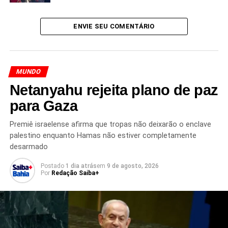
desabrigados, restabelecer serviços essenciais e
evitar uma crise sanitária de grandes proporções
,
diante do cenário de destruição deixado pelos terremotos.
ENVIE SEU COMENTÁRIO
MUNDO
Redação Saiba+
Netanyahu rejeita plano de paz
para Gaza
Premiê israelense afirma que tropas não deixarão o enclave
palestino enquanto Hamas não estiver completamente
desarmado
Postado
1 dia atrás
em
9 de agosto, 2026
TÓPICOS RELACIONADOS
AJUDA HUMANITÁRIA
Por
Redação Saiba+
BUSCAS POR SOBREVIVENTES
CRISE HUMANITÁRIA
DESASTRES NATURAIS
ESCASSEZ DE ALIMENTOS
ONU
PREJUÍZO BILIONÁRIO
RESGATE
TERREMOTO
TERREMOTOS NA VENEZUELA
TRAGÉDIA NA VENEZUELA
TRANSMISSÃO DE DOENÇAS
VENEZUELA
VÍTIMAS DOS TERREMOTOS