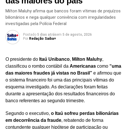
das maiores do país
As circunstâncias exatas do episódio e eventuais
Milton Maluhy afirma que bancos foram vítimas de prejuízos
medidas adotadas pela administração do parque em
bilionários e nega qualquer conivência com irregularidades
relação aos envolvidos não foram detalhadas nas
investigadas pela Polícia Federal
informações divulgadas sobre o caso.
Postado
5 dias atrás
em
5 de agosto, 2026
Por
Redação Saiba+
A
Avatar Flight of Passage
, uma das atrações populares
do Animal Kingdom, ficou no centro do episódio, que
começou justamente durante a espera dos visitantes na
O presidente do
Itaú Unibanco
,
Milton Maluhy
,
fila.
classificou o rombo contábil da
Americanas
como
“uma
das maiores fraudes já vistas no Brasil”
e afirmou que
o sistema financeiro foi uma das principais vítimas do
esquema investigado. As declarações foram feitas
Redação Saiba+
durante a apresentação dos resultados financeiros do
banco referentes ao segundo trimestre.
Segundo o executivo,
o Itaú sofreu perdas bilionárias
em decorrência da fraude
, rebatendo de forma
contundente qualquer hipótese de participação ou