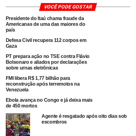
Além do impacto humano, os prejuízos econômicos
VOCÊ PODE GOSTAR
também são expressivos.
As estimativas iniciais
apontam perdas materiais de aproximadamente US$
Presidente do Itaú chama fraude da
6,7 bilhões, o equivalente a cerca de R$ 34,75 bilhões
,
Americanas de uma das maiores do
refletindo a devastação provocada pelos tremores em
país
diversas regiões venezuelanas.
Defesa Civil recupera 112 corpos em
Gaza
Outro fator que preocupa autoridades e organizações
PT prepara ação no TSE contra Flávio
humanitárias é a dificuldade para contabilizar o número
Bolsonaro e aliados por declarações
real de vítimas.
Há receio de que o total de mortos e
sobre urnas eletrônicas
desaparecidos jamais seja conhecido com precisão
,
FMI libera R$ 1,77 bilhão para
devido à extensão dos danos, ao colapso de edificações
reconstrução após terremotos na
e às dificuldades enfrentadas pelas equipes de resgate
Venezuela
para acessar determinadas áreas.
Ebola avança no Congo e já deixa mais
de 450 mortos
Enquanto os trabalhos de busca continuam, cresce a
mobilização internacional para ampliar o envio de ajuda
Agente é resgatado após oito dias sob
humanitária ao país.
escombros
A prioridade das autoridades e
dos organismos internacionais é atender os