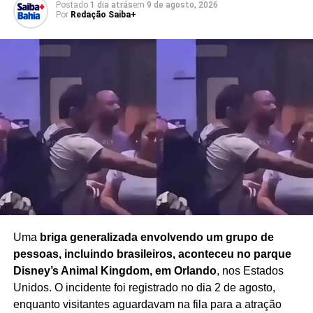
Postado
1 dia atrás
em
9 de agosto, 2026
Por
Redação Saiba+
Ao rejeitar a proposta, Netanyahu reforçou que a
segurança de Israel permanece como prioridade para seu
governo e condicionou qualquer retirada militar ao
cumprimento da exigência de desarmamento do Hamas.
A declaração ocorre em meio aos esforços internacionais
para buscar uma solução para o conflito e estabelecer
condições para uma possível redução das hostilidades
em Gaza.
Redação Saiba+
Uma
briga generalizada envolvendo um grupo de
pessoas, incluindo brasileiros, aconteceu no parque
Disney’s Animal Kingdom, em Orlando
, nos Estados
Unidos. O incidente foi registrado no dia 2 de agosto,
enquanto visitantes aguardavam na fila para a atração