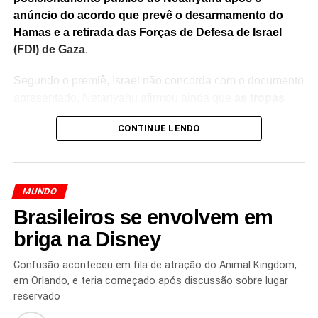
anúncio do acordo que prevê o desarmamento do
Hamas e a retirada das Forças de Defesa de Israel
(FDI) de Gaza
.
Segundo o premiê, Israel não concorda com o documento
apresentado. Netanyahu afirmou ainda que
as tropas
israelenses não realizarão uma retirada de Gaza até
CONTINUE LENDO
que o Hamas esteja efetivamente desarmado
.
A posição do governo israelense coloca novos
obstáculos para a implementação do plano de paz e
MUNDO
aumenta as incertezas sobre os próximos passos das
Brasileiros se envolvem em
negociações envolvendo o conflito na Faixa de Gaza.
briga na Disney
O documento apresentado pelos Estados Unidos prevê
medidas relacionadas ao
desarmamento do Hamas e à
Confusão aconteceu em fila de atração do Animal Kingdom,
retirada das forças israelenses do enclave palestino
,
em Orlando, e teria começado após discussão sobre lugar
pontos que estão no centro das discussões diplomáticas
reservado
sobre o futuro da região.