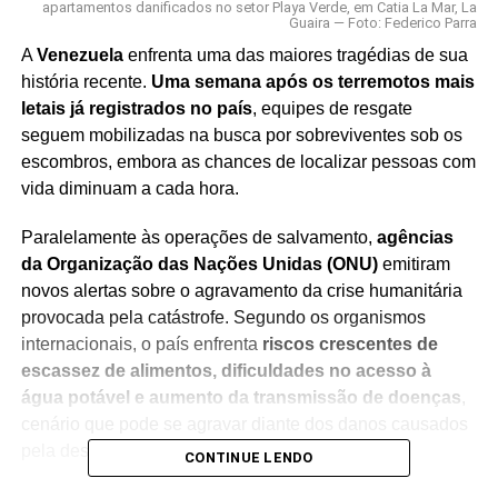
apartamentos danificados no setor Playa Verde, em Catia La Mar, La
Guaira — Foto: Federico Parra
A
Venezuela
enfrenta uma das maiores tragédias de sua
história recente.
Uma semana após os terremotos mais
letais já registrados no país
, equipes de resgate
seguem mobilizadas na busca por sobreviventes sob os
escombros, embora as chances de localizar pessoas com
vida diminuam a cada hora.
Paralelamente às operações de salvamento,
agências
da Organização das Nações Unidas (ONU)
emitiram
novos alertas sobre o agravamento da crise humanitária
provocada pela catástrofe. Segundo os organismos
internacionais, o país enfrenta
riscos crescentes de
escassez de alimentos, dificuldades no acesso à
água potável e aumento da transmissão de doenças
,
cenário que pode se agravar diante dos danos causados
pela destruição de infraestrutura essencial.
CONTINUE LENDO