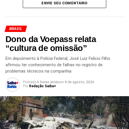
ENVIE SEU COMENTÁRIO
TÓPICOS RELACIONADOS
ATENDIMENTO DE EMERGÊNCIA
BRASIL X JAPÃO
COPA DO MUNDO
COPA DO MUNDO 2026
FUTEBOL
MAL SÚBITO
PADARIA
PRIMEIROS SOCORROS
SAMU
SELEÇÃO BRASILEIRA
BRASIL
TORCEDOR MORRE
TORCEDOR PASSA MAL
TRAGÉDIA DURANTE JOGO
VÍDEO CHAMADA SAMU
Dono da Voepass relata
“cultura de omissão”
PRÓXIMO
Menino morre após acidente com trave em
quadra
Em depoimento à Polícia Federal, José Luiz Felício Filho
afirmou ter conhecimento de falhas no registro de
NÃO PERCA
problemas técnicos na companhia
Estudantes baianos representam o Brasil na
Espanha
Postado
6 horas atrás
em
8 de agosto, 2026
Por
Redação Saiba+