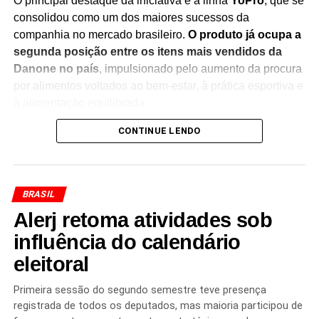
O principal destaque da iniciativa é a linha
YoPro
, que se
consolidou como um dos maiores sucessos da
companhia no mercado brasileiro.
O produto já ocupa a
segunda posição entre os itens mais vendidos da
Danone no país
, impulsionado pelo aumento da procura
por alimentos voltados ao bem-estar, à prática esportiva e
à alimentação equilibrada.
CONTINUE LENDO
Segundo o CEO da Danone Brasil,
Tiago Santos
, a
decisão acompanha uma transformação no perfil dos
consumidores, que têm buscado cada vez mais produtos
com alto teor de proteína e benefícios nutricionais. A
BRASIL
expectativa da empresa é fortalecer sua presença no
Alerj retoma atividades sob
segmento e ampliar sua participação em um mercado que
segue em expansão.
influência do calendário
eleitoral
Além de aumentar a capacidade produtiva,
os
investimentos devem contribuir para o fortalecimento
Primeira sessão do segundo semestre teve presença
da operação brasileira
, considerada estratégica para os
registrada de todos os deputados, mas maioria participou de