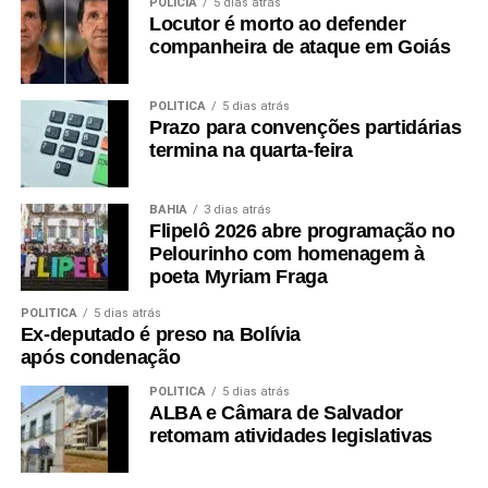
POLÍCIA
5 dias atrás
Locutor é morto ao defender
companheira de ataque em Goiás
POLÍTICA
5 dias atrás
Prazo para convenções partidárias
termina na quarta-feira
BAHIA
3 dias atrás
Flipelô 2026 abre programação no
Pelourinho com homenagem à
poeta Myriam Fraga
POLÍTICA
5 dias atrás
Ex-deputado é preso na Bolívia
após condenação
POLÍTICA
5 dias atrás
ALBA e Câmara de Salvador
retomam atividades legislativas