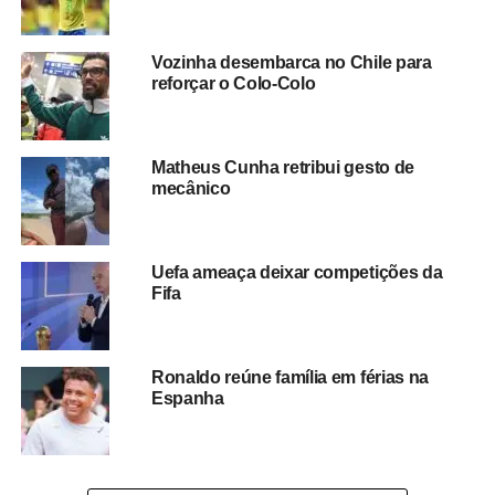
ocorrência também reforça a importância da rapidez no
acionamento dos serviços de emergência e da adoção de
Vozinha desembarca no Chile para
medidas de primeiros socorros em situações críticas.
reforçar o Colo-Colo
O episódio transformou um momento de expectativa
esportiva em uma tragédia
, evidenciando como
Matheus Cunha retribui gesto de
emergências médicas podem acontecer de forma
mecânico
inesperada, mesmo em ambientes públicos e durante
eventos de grande mobilização.
Uefa ameaça deixar competições da
Fifa
Redação Saiba+
Ronaldo reúne família em férias na
Espanha