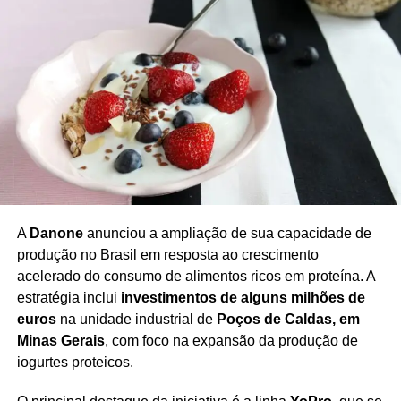
consideradas no contexto das investigações que buscam
esclarecer as circunstâncias do acidente e possíveis
responsabilidades relacionadas à segurança operacional
da companhia.
O caso também coloca em evidência os procedimentos
adotados pelas empresas aéreas para
identificação,
comunicação e registro de falhas técnicas
, além do
papel dos órgãos responsáveis pela fiscalização da
aviação civil no Brasil.
A
Danone
anunciou a ampliação de sua capacidade de
produção no Brasil em resposta ao crescimento
acelerado do consumo de alimentos ricos em proteína. A
estratégia inclui
investimentos de alguns milhões de
Redação Saiba+
euros
na unidade industrial de
Poços de Caldas, em
Minas Gerais
, com foco na expansão da produção de
iogurtes proteicos.