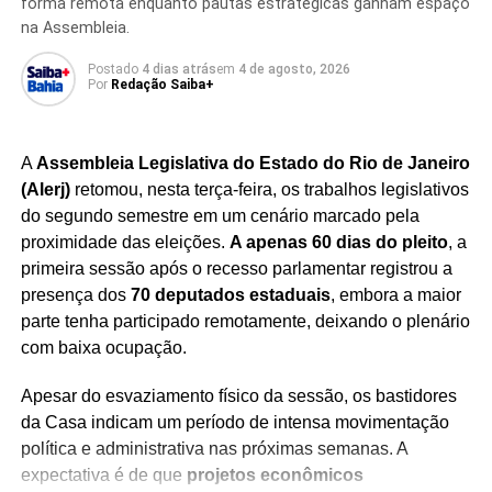
planos de crescimento da multinacional. A meta é fazer
forma remota enquanto pautas estratégicas ganham espaço
com que o desempenho da Danone no Brasil avance em
na Assembleia.
ritmo superior ao registrado pela matriz francesa nos
Postado
4 dias atrás
em
4 de agosto, 2026
próximos anos.
Por
Redação Saiba+
O mercado de alimentos funcionais e proteicos tem
apresentado crescimento consistente no país,
A
Assembleia Legislativa do Estado do Rio de Janeiro
impulsionado por consumidores interessados em hábitos
(Alerj)
retomou, nesta terça-feira, os trabalhos legislativos
de vida mais saudáveis.
Com a expansão da produção,
do segundo semestre em um cenário marcado pela
a Danone busca atender à demanda crescente e
proximidade das eleições.
A apenas 60 dias do pleito
, a
consolidar sua liderança em uma categoria que
primeira sessão após o recesso parlamentar registrou a
ganha cada vez mais espaço nas gôndolas e na
presença dos
70 deputados estaduais
, embora a maior
preferência dos brasileiros.
parte tenha participado remotamente, deixando o plenário
com baixa ocupação.
Apesar do esvaziamento físico da sessão, os bastidores
da Casa indicam um período de intensa movimentação
Redação Saiba+
política e administrativa nas próximas semanas. A
expectativa é de que
projetos econômicos