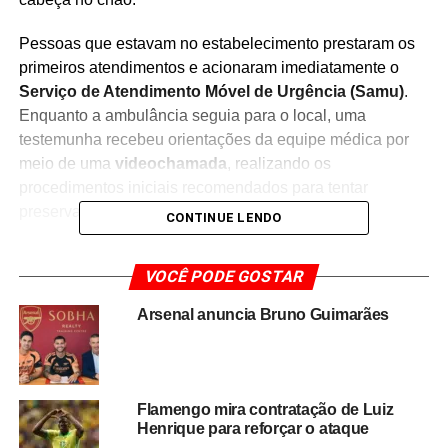
Pessoas que estavam no estabelecimento prestaram os
primeiros atendimentos e acionaram imediatamente o
Serviço de Atendimento Móvel de Urgência (Samu)
.
Enquanto a ambulância seguia para o local, uma
testemunha recebeu orientações da equipe médica por
meio de uma
videochamada
, realizando os
procedimentos iniciais recomendados para tentar
preservar a vida da vítima.
CONTINUE LENDO
Apesar da rápida mobilização e dos esforços para
VOCÊ PODE GOSTAR
socorrer o torcedor, ele não resistiu e morreu antes
de ser encaminhado para uma unidade de saúde.
O
Arsenal anuncia Bruno Guimarães
caso gerou comoção entre os presentes e repercutiu nas
redes sociais, onde internautas lamentaram a tragédia
ocorrida durante a transmissão da partida.
Flamengo mira contratação de Luiz
As circunstâncias exatas do mal súbito ainda deverão ser
Henrique para reforçar o ataque
esclarecidas pelas autoridades competentes. A