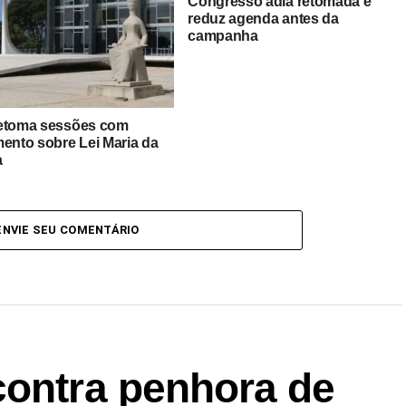
Congresso adia retomada e
reduz agenda antes da
campanha
etoma sessões com
mento sobre Lei Maria da
a
ENVIE SEU COMENTÁRIO
contra penhora de