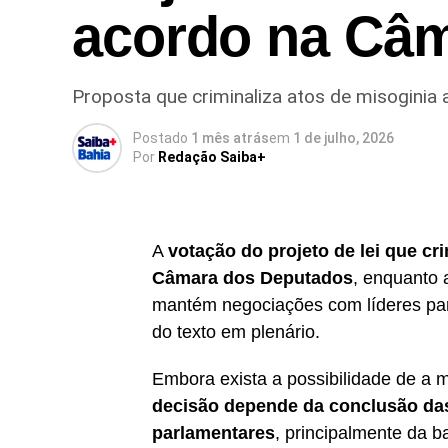
acordo na Câ
Proposta que criminaliza atos de misoginia 
Postado
1 mês atrás
em
1 de julho, 2026
Por
Redação Saiba+
A
votação do projeto de lei que cr
Câmara dos Deputados
, enquanto 
mantém negociações com líderes part
do texto em plenário.
Embora exista a possibilidade de a ma
decisão depende da conclusão das 
parlamentares
, principalmente da 