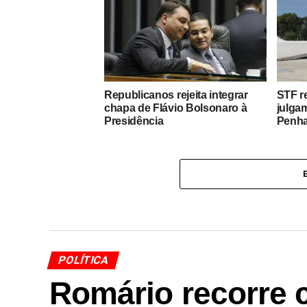
Republicanos rejeita integrar
STF r
chapa de Flávio Bolsonaro à
julga
Presidência
Penh
POLÍTICA
Romário recorre 