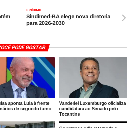
PRÓXIMO
ntém
Sindimed-BA elege nova diretoria
para 2026-2030
OCÊ PODE GOSTAR
isa aponta Lula à frente
Vanderlei Luxemburgo oficializa
nários de segundo turno
candidatura ao Senado pelo
Tocantins