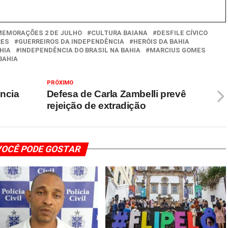
EMORAÇÕES 2 DE JULHO
CULTURA BAIANA
DESFILE CÍVICO
RES
GUERREIROS DA INDEPENDÊNCIA
HERÓIS DA BAHIA
HIA
INDEPENDÊNCIA DO BRASIL NA BAHIA
MARCIUS GOMES
BAHIA
PRÓXIMO
ncia
Defesa de Carla Zambelli prevê
rejeição de extradição
OCÊ PODE GOSTAR