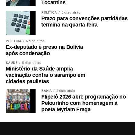
Tocantins
POLÍTICA
6 dias atrás
Prazo para convenções partidárias
termina na quarta-feira
POLÍTICA
6 dias atrás
Ex-deputado é preso na Bolívia
após condenação
SAÚDE
5 dias atrás
Ministério da Saúde amplia
vacinação contra o sarampo em
cidades paulistas
BAHIA
4 dias atrás
Flipelô 2026 abre programação no
Pelourinho com homenagem à
poeta Myriam Fraga