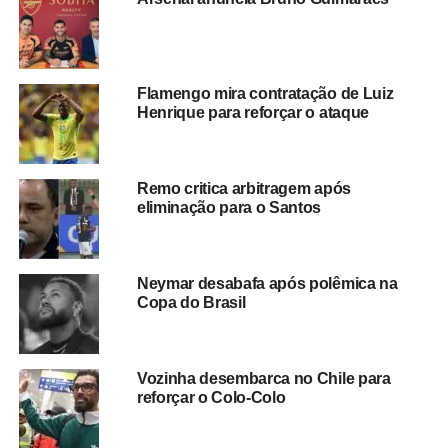
de memes que brincam com a suposta demora de Carlo
Ancelotti em colocá-lo em campo durante a competição.
Apesar do tom bem-humorado das publicações, analistas
Flamengo mira contratação de Luiz
ouvidos pelo veículo ressaltam que
a estratégia de
Henrique para reforçar o ataque
preservar Endrick faz parte de um processo natural
de desenvolvimento
, considerando a pouca idade do
atleta e a responsabilidade envolvida em disputar
Remo critica arbitragem após
partidas de alto nível em um torneio mundial.
eliminação para o Santos
Durante entrevista coletiva que reuniu mais de uma
centena de jornalistas,
Endrick demonstrou maturidade
Neymar desabafa após polêmica na
ao comentar a situação
. O atacante afirmou que
Copa do Brasil
considera a convocação uma grande conquista em sua
carreira e destacou sua confiança nas decisões da
comissão técnica.
Vozinha desembarca no Chile para
reforçar o Colo-Colo
A postura tranquila do jovem reforçou a imagem de um
atleta focado no trabalho e preparado para aproveitar as