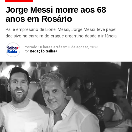
A transferência encerra um ciclo de quatro temporadas do
Jorge Messi morre aos 68
jogador no Newcastle, clube pelo qual conquistou espaço
anos em Rosário
no futebol europeu e se tornou uma das referências do
elenco.
Pai e empresário de Lionel Messi, Jorge Messi teve papel
decisivo na carreira do craque argentino desde a infância
Agora,
Bruno Guimarães inicia uma nova etapa da
Postado
18 horas atrás
em
8 de agosto, 2026
carreira no Arsenal
, que aposta no brasileiro para
Por
Redação Saiba+
fortalecer o elenco e disputar seus principais objetivos
nas competições nacionais e internacionais.
Redação Saiba+