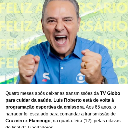
TÓPICOS RELACIONADOS
ATACANTE ENDRICK
CARLO ANCELOTTI
COPA DO MUNDO
ENDRICK
ENDRICK TITULAR
FUTEBOL BRASILEIRO
IMPRENSA DA NORUEGA
JORNAL VG
MEMES ENDRICK
NOVO PROTAGONISTA DA SELEÇÃO
PALMEIRAS
PROMESSA DO FUTEBOL
SELEÇÃO BRASILEIRA
TORCIDA BRASILEIRA
PRÓXIMO
Argentina supera Cabo Verde em jogo épico e
avança na Copa
NÃO PERCA
Hamilton lidera treino no GP da Grã-Bretanha
Quatro meses após deixar as transmissões da
TV Globo
para cuidar da saúde, Luís Roberto está de volta à
programação esportiva da emissora
. Aos 65 anos, o
narrador foi escalado para comandar a transmissão de
Cruzeiro x Flamengo
, na quarta-feira (12), pelas oitavas
de final da Libertadores.