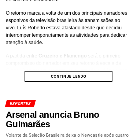
O retorno marca a volta de um dos principais narradores
esportivos da televisão brasileira às transmissões ao
vivo. Luís Roberto estava afastado desde que decidiu
interromper temporariamente as atividades para dedicar
atenção à saúde.
A partida entre
Cruzeiro e Flamengo
será o primeiro
compromisso do narrador em seu retorno à escala da
Globo. O confronto promete reunir grande audiência por
CONTINUE LENDO
colocar frente a frente dois clubes tradicionais do futebol
brasileiro em uma fase decisiva da principal competição
sul-americana.
ESPORTES
Com décadas de experiência em grandes eventos
Arsenal anuncia Bruno
esportivos,
Luís Roberto é conhecido por narrar
momentos importantes do futebol nacional e
Guimarães
internacional
, além de possuir uma longa trajetória na
televisão brasileira.
Volante da Seleção Brasileira deixa o Newcastle após quatro