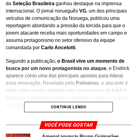
da
Seleção Brasileira
ganhou destaque na imprensa
internacional. O jornal norueguês
VG
, um dos principais
veículos de comunicação da Noruega, publicou uma
reportagem abordando a pressão da torcida para que o
jovem atacante receba mais oportunidades em campo e
assuma protagonismo no setor ofensivo da equipe
comandada por
Carlo Ancelotti
.
Segundo a publicação,
o Brasil vive um momento de
busca por um novo protagonista no ataque
, e Endrick
aparece como uma das principais apostas para liderar
essa renovação. Revelado pelo
Palmeiras
, o atacante é
visto como um dos talentos mais promissores do futebol
brasileiro e desperta grande expectativa entre torcedores
e especialistas.
CONTINUE LENDO
A reportagem também destaca que
a cautela da
VOCÊ PODE GOSTAR
comissão técnica em utilizar o jogador acabou se
tornando assunto nas redes sociais
, gerando milhões
Arsenal anuncia Bruno Guimarães