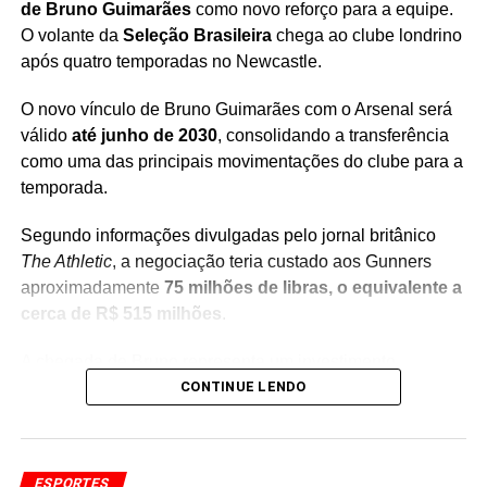
de Bruno Guimarães
como novo reforço para a equipe.
O volante da
Seleção Brasileira
chega ao clube londrino
após quatro temporadas no Newcastle.
O novo vínculo de Bruno Guimarães com o Arsenal será
válido
até junho de 2030
, consolidando a transferência
como uma das principais movimentações do clube para a
temporada.
Segundo informações divulgadas pelo jornal britânico
The Athletic
, a negociação teria custado aos Gunners
aproximadamente
75 milhões de libras, o equivalente a
cerca de R$ 515 milhões
.
A chegada de Bruno representa um investimento
importante do Arsenal para reforçar o meio-campo. O
CONTINUE LENDO
brasileiro ganhou destaque no futebol inglês durante sua
passagem pelo Newcastle e também se firmou como um
dos principais nomes da Seleção Brasileira.
ESPORTES