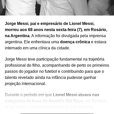
Jorge Messi, pai e empresário de Lionel Messi,
morreu aos 68 anos nesta sexta-feira (7), em Rosário,
na Argentina.
A informação foi divulgada pela imprensa
argentina. Ele enfrentava uma
doença crônica
e estava
internado em uma clínica da cidade.
Jorge Messi teve participação fundamental na trajetória
profissional do filho, acompanhando de perto os primeiros
passos do jogador no futebol e contribuindo para que o
talento revelado ainda na infância pudesse ganhar
projeção internacional.
Durante o período em que
Lionel Messi atuava nas
categorias de base do Newell’s Old Boys
, em Rosário,
Jorge esteve diretamente envolvido nas decisões
relacionadas ao futuro do filho. Foi a partir desse