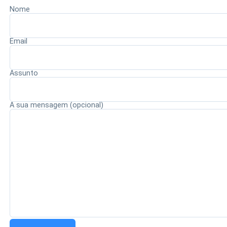
consagração do jogador no cenário internacional.
Nome
Email
Redação Saiba+
Assunto
A sua mensagem (opcional)