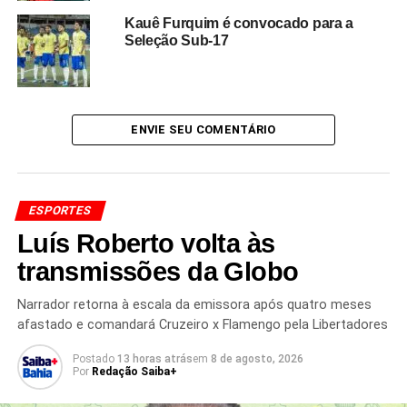
oportunidades quando elas surgirem.
Enquanto a
Kauê Furquim é convocado para a
torcida segue pedindo sua titularidade, Endrick
Seleção Sub-17
mantém o discurso de respeito às escolhas da
comissão técnica
, aguardando o momento de contribuir
dentro de campo.
ENVIE SEU COMENTÁRIO
A repercussão internacional evidencia o impacto que o
atacante brasileiro já exerce no cenário esportivo,
consolidando seu nome como uma das principais
promessas da nova geração do futebol mundial.
ESPORTES
Luís Roberto volta às
transmissões da Globo
Redação Saiba+
Narrador retorna à escala da emissora após quatro meses
afastado e comandará Cruzeiro x Flamengo pela Libertadores
Postado
13 horas atrás
em
8 de agosto, 2026
Por
Redação Saiba+