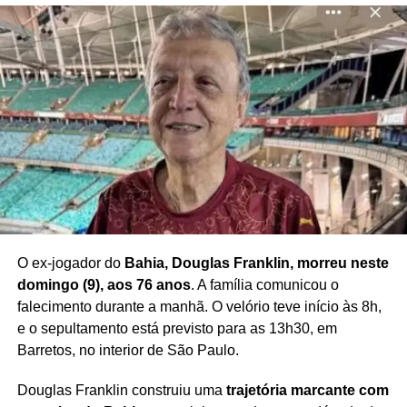
mais tradicionais do Rio de Janeiro também representou
um momento importante para a modalidade, aproximando
o
skate street do público carioca
em um cenário inédito
para a competição.
Com o título no SLS Rio Takeover,
Rayssa Leal reforça
seu protagonismo no skate internacional
e celebra
mais uma conquista diante da torcida brasileira.
Redação Saiba+
O ex-jogador do
Bahia, Douglas Franklin, morreu neste
domingo (9), aos 76 anos
. A família comunicou o
falecimento durante a manhã. O velório teve início às 8h,
e o sepultamento está previsto para as 13h30, em
Barretos, no interior de São Paulo.
Douglas Franklin construiu uma
trajetória marcante com