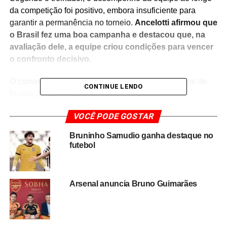
da competição foi positivo, embora insuficiente para
garantir a permanência no torneio.
Ancelotti afirmou que
o Brasil fez uma boa campanha e destacou que, na
avaliação dele, a equipe criou condições para vencer
o confronto decisivo.
O comandante da Seleção ressaltou que momentos de
CONTINUE LENDO
frustração fazem parte do futebol e precisam ser
encarados como oportunidade de evolução.
Para
VOCÊ PODE GOSTAR
Ancelotti, a eliminação representa o início de uma
nova fase, com foco na reconstrução da equipe e na
Bruninho Samudio ganha destaque no
busca por novas ideias para fortalecer o projeto da
futebol
Seleção Brasileira.
Durante a coletiva, o treinador destacou que o grupo deve
Arsenal anuncia Bruno Guimarães
manter o trabalho e aprender com os erros cometidos ao
longo da competição. A expectativa é de que a comissão
técnica utilize o período pós-Mundial para avaliar o
desempenho dos atletas, promover ajustes e iniciar o