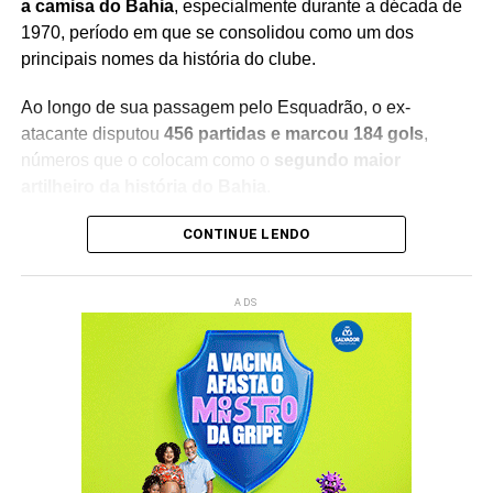
a camisa do Bahia
, especialmente durante a década de
1970, período em que se consolidou como um dos
principais nomes da história do clube.
Ao longo de sua passagem pelo Esquadrão, o ex-
atacante disputou
456 partidas e marcou 184 gols
,
números que o colocam como o
segundo maior
artilheiro da história do Bahia
.
O desempenho de Douglas ajudou a construir uma das
CONTINUE LENDO
fases mais vitoriosas do futebol baiano. O ex-jogador
integrou o elenco que participou de uma
sequência
ADS
histórica de conquistas estaduais
, deixando seu nome
marcado entre os grandes goleadores do clube.
A marca de 184 gols representa a importância de
Douglas Franklin para a história do Bahia. O ex-atacante
se destacou pela capacidade de balançar as redes e
tornou-se uma referência ofensiva durante um período de