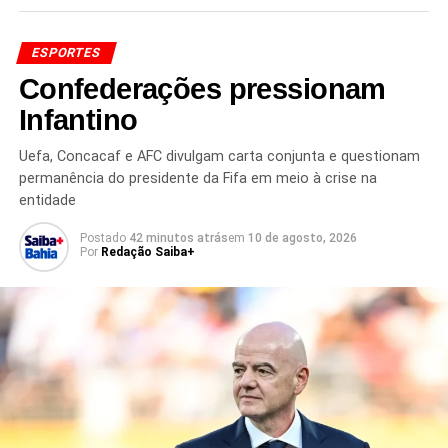
Redação Saiba+
ESPORTES
Confederações pressionam
Infantino
Uefa, Concacaf e AFC divulgam carta conjunta e questionam
permanência do presidente da Fifa em meio à crise na
entidade
TÓPICOS RELACIONADOS
ANCELOTTI COLETIVA
Postado
42 minutos atrás
em
10 de agosto, 2026
BRASIL X NORUEGA
CAMPANHA DO BRASIL
Por
Redação Saiba+
CARLO ANCELOTTI
COPA DO MUNDO
DERROTA DO BRASIL
ELIMINAÇÃO BRASIL
FUTEBOL BRASILEIRO
MUNDIAL DE FUTEBOL
NOTÍCIAS DA SELEÇÃO BRASILEIRA
NOVO CICLO DA SELEÇÃO
RENOVAÇÃO DA SELEÇÃO
SELEÇÃO BRASILEIRA
TÉCNICO CARLO ANCELOTTI
PRÓXIMO
Inglaterra vence o México e garante vaga nas
quartas
NÃO PERCA