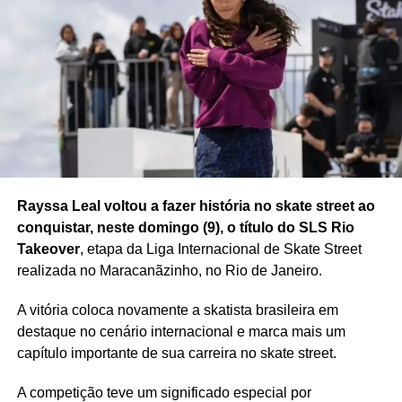
política dentro da estrutura da Fifa.
O posicionamento conjunto das três confederações
também demonstra a preocupação de parte significativa
do futebol internacional com os rumos da entidade e abre
espaço para novos debates sobre a liderança da
organização.
Rayssa Leal voltou a fazer história no skate street ao
conquistar, neste domingo (9), o título do SLS Rio
Redação Saiba+
Takeover
, etapa da Liga Internacional de Skate Street
realizada no Maracanãzinho, no Rio de Janeiro.
A vitória coloca novamente a skatista brasileira em
destaque no cenário internacional e marca mais um
capítulo importante de sua carreira no skate street.
A competição teve um significado especial por