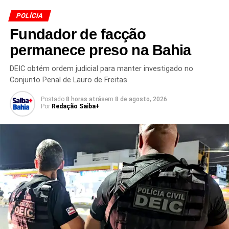
Brasil
POLÍCIA
NÃO PERCA
Fundador de facção
Megaoperação mira facções na Bahia e em 13
estados
permanece preso na Bahia
DEIC obtém ordem judicial para manter investigado no
Conjunto Penal de Lauro de Freitas
Postado
8 horas atrás
em
8 de agosto, 2026
Por
Redação Saiba+