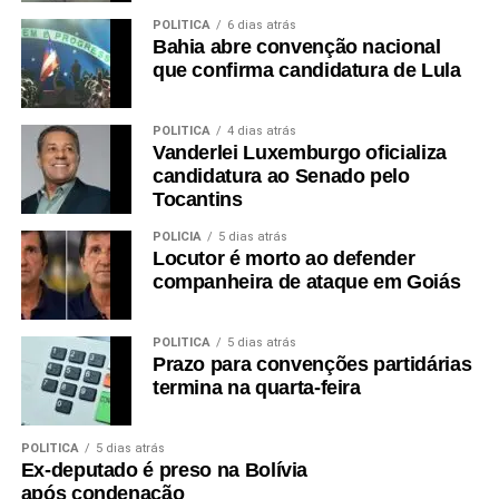
POLÍTICA
6 dias atrás
Bahia abre convenção nacional
que confirma candidatura de Lula
POLÍTICA
4 dias atrás
Vanderlei Luxemburgo oficializa
candidatura ao Senado pelo
Tocantins
POLÍCIA
5 dias atrás
Locutor é morto ao defender
companheira de ataque em Goiás
POLÍTICA
5 dias atrás
Prazo para convenções partidárias
termina na quarta-feira
POLÍTICA
5 dias atrás
Ex-deputado é preso na Bolívia
após condenação