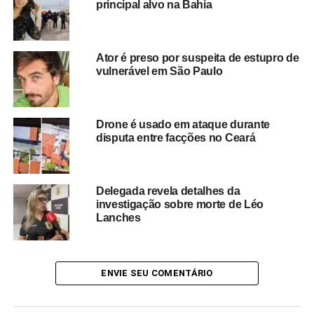
principal alvo na Bahia
competentes.
Ator é preso por suspeita de estupro de
vulnerável em São Paulo
Redação Saiba+
Drone é usado em ataque durante
disputa entre facções no Ceará
Delegada revela detalhes da
investigação sobre morte de Léo
TÓPICOS RELACIONADOS
ARIANE SILVA FONSECA
Lanches
CRIME EM SALVADOR
ENGENHO VELHO DA FEDERAÇÃO
FACADAS
HOMICÍDIO
INVESTIGAÇÃO POLICIAL
MULHER MORTA EM SALVADOR
NOTÍCIA SALVADOR
POLÍCIA CIVIL DA BAHIA
RUA VILA VALE
VIOLÊNCIA NA BAHIA
ENVIE SEU COMENTÁRIO
PRÓXIMO
Estudo aponta baixa elucidação de homicídios no