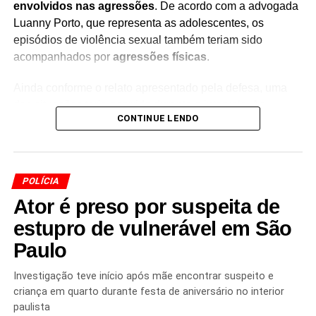
envolvidos nas agressões
. De acordo com a advogada
Luanny Porto, que representa as adolescentes, os
episódios de violência sexual também teriam sido
acompanhados por
agressões físicas
.
Ainda conforme o relato apresentado pela defesa, uma
das situações teria ocorrido durante o intervalo. As
CONTINUE LENDO
adolescentes estariam na sala de aula quando, segundo
a denúncia,
foram impedidas de sair do local enquanto
lanchavam
.
POLÍCIA
O caso é investigado pelas autoridades, que deverão
Ator é preso por suspeita de
apurar as circunstâncias das denúncias e identificar os
envolvidos. Por se tratar de
adolescentes vítimas de
estupro de vulnerável em São
violência sexual
, informações que possam levar à
Paulo
identificação das meninas devem ser preservadas,
conforme determina a legislação de proteção à infância e
Investigação teve início após mãe encontrar suspeito e
à adolescência.
criança em quarto durante festa de aniversário no interior
paulista