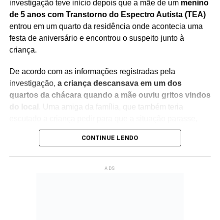
investigação teve início depois que a mãe de um
menino
de 5 anos com Transtorno do Espectro Autista (TEA)
entrou em um quarto da residência onde acontecia uma
festa de aniversário e encontrou o suspeito junto à
criança.
De acordo com as informações registradas pela
investigação,
a criança descansava em um dos
quartos da chácara quando a mãe ouviu gritos vindos
do local
. Uma amiga da família, que também teria
escutado a criança pedir para que a situação parasse,
acompanhou a mulher até o cômodo para verificar o que
CONTINUE LENDO
estava acontecendo.
Ao entrar no quarto,
a mãe encontrou o suspeito e a
ADS
criança sem roupas sobre a cama
. Conforme o boletim
de ocorrência, o menino demonstrava sinais de
desconforto e se queixava de dores. A testemunha relatou
às autoridades que foi responsável por acionar a Polícia