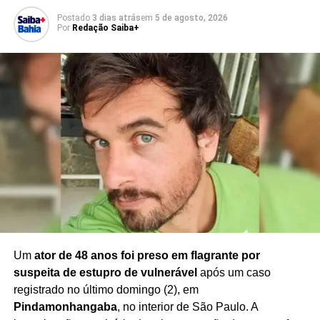
A denúncia provocou repercussão no município e chama
Postado
3 dias atrás
em
5 de agosto, 2026
atenção para a necessidade de
reforço das medidas de
Por
Redação Saiba+
proteção e segurança no ambiente escolar
,
especialmente diante de relatos de violência envolvendo
estudantes.
As investigações deverão esclarecer a dinâmica dos
episódios, a participação dos suspeitos e as providências
que serão adotadas pelas autoridades responsáveis pelo
caso.
Redação Saiba+
Um
ator de 48 anos foi preso em flagrante por
suspeita de estupro de vulnerável
após um caso
registrado no último domingo (2), em
Pindamonhangaba
, no interior de São Paulo. A