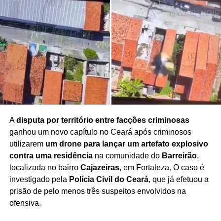
o caso segue sob investigação para o aprofundamento
das apurações.
As autoridades reforçam que a
identidade da vítima é preservada por força da
legislação brasileira
, garantindo a proteção integral da
criança durante todo o processo.
Redação Saiba+
A
disputa por território entre facções criminosas
ganhou um novo capítulo no Ceará após criminosos
utilizarem
um drone para lançar um artefato explosivo
contra uma residência
na comunidade do
Barreirão
,
localizada no bairro
Cajazeiras
, em Fortaleza. O caso é
investigado pela
Polícia Civil do Ceará
, que já efetuou a
prisão de pelo menos três suspeitos envolvidos na
ofensiva.