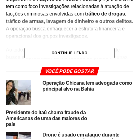
tem como foco investigações relacionadas à atuação de
facções criminosas envolvidas com
tráfico de drogas,
tráfico de armas, lavagem de dinheiro e outros delitos
.
A operação busca enfraquecer a estrutura financeira e
operacional dos grupos investigados.
Ao todo, estão sendo cumpridos
179 mandados de
CONTINUE LENDO
busca e apreensão
,
93 mandados de prisão
e outras
medidas cautelares autorizadas pelo Poder Judiciário. As
VOCÊ PODE GOSTAR
diligências ocorrem simultaneamente em diferentes
unidades da federação, demonstrando a dimensão da
Operação Chicana tem advogada como
atuação das organizações criminosas investigadas.
principal alvo na Bahia
A mobilização reúne forças de segurança em uma ação
coordenada para ampliar o combate ao crime organizado,
Presidente do Itaú chama fraude da
interromper atividades ilícitas e reunir novos elementos
Americanas de uma das maiores do
que possam fortalecer as investigações em andamento.
país
Drone é usado em ataque durante
As autoridades informaram que o balanço da operação