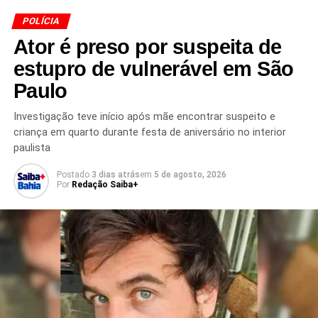
PRÓXIMO
Mulher é morta a facadas no Engenho Velho da
POLÍCIA
Federação
Ator é preso por suspeita de
NÃO PERCA
estupro de vulnerável em São
Bebê e três adolescentes são resgatados de
maus-tratos em Goiás
Paulo
Investigação teve início após mãe encontrar suspeito e
criança em quarto durante festa de aniversário no interior
paulista
Postado
3 dias atrás
em
5 de agosto, 2026
Por
Redação Saiba+