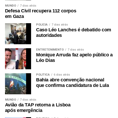
MUNDO
7 dias atrás
Defesa Civil recupera 112 corpos
em Gaza
POLÍCIA
7 dias atrás
Caso Léo Lanches é debatido com
autoridades
ENTRETENIMENTO
7 dias atrás
Monique Arruda faz apelo público a
Léo Dias
POLÍTICA
6 dias atrás
Bahia abre convenção nacional
que confirma candidatura de Lula
MUNDO
7 dias atrás
Avião da TAP retorna a Lisboa
após emergência