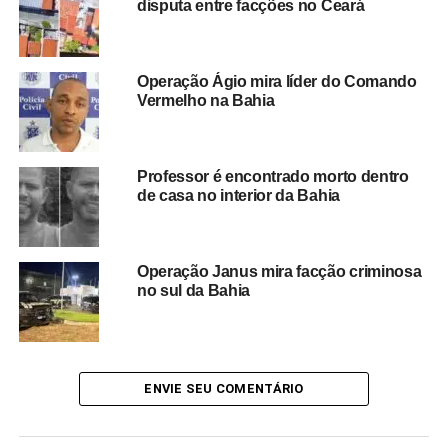
disputa entre facções no Ceará
deverá ser atualizado ao longo do dia, com a divulgação
de informações sobre prisões, apreensões e demais
resultados obtidos durante o cumprimento dos mandados.
Operação Ágio mira líder do Comando
Vermelho na Bahia
Redação Saiba+
Professor é encontrado morto dentro
de casa no interior da Bahia
Operação Janus mira facção criminosa
no sul da Bahia
TÓPICOS RELACIONADOS
BAHIA
BUSCA E APREENSÃO
CRIME ORGANIZADO
FACÇÕES CRIMINOSAS
FICCO
LAVAGEM DE DINHEIRO
MANDADOS DE PRISÃO
ENVIE SEU COMENTÁRIO
MEGAOPERAÇÃO
OPERAÇÃO POLICIAL
POLÍCIA FEDERAL
TRÁFICO DE ARMAS
TRÁFICO DE DROGAS