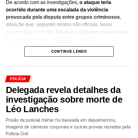
De acordo com as investigações,
o ataque teria
ocorrido durante uma escalada da violência
provocada pela disputa entre grupos criminosos
,
situação que, segundo relatos não oficiais, levou
aproximadamente
dez famílias a deixarem suas casas
por medo de novos confrontos e represálias.
CONTINUE LENDO
A ocorrência ganhou ampla repercussão após a
circulação de um vídeo nas redes sociais mostrando
um
homem operando um drone para lançar o explosivo
sobre um imóvel
, evidenciando uma nova estratégia
POLÍCIA
utilizada por organizações criminosas para ampliar seu
Delegada revela detalhes da
poder de ataque.
investigação sobre morte de
As autoridades identificaram um dos suspeitos apontados
Léo Lanches
como responsável pela ação, que foi
preso no dia 31 de
julho
. As investigações continuam para identificar outros
Prisão de policial militar foi baseada em depoimentos,
envolvidos, esclarecer a dinâmica do ataque e verificar a
imagens de câmeras corporais e outras provas reunidas pela
participação de integrantes de organizações criminosas
Polícia Civil