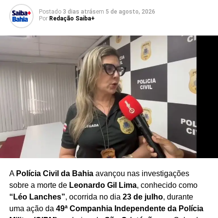
na utilização da tecnologia para a prática de crimes.
Postado
3 dias atrás
em
5 de agosto, 2026
Por
Redação Saiba+
O caso acende um alerta para o uso de drones em
ações criminosas
, reforçando a preocupação das forças
de segurança com o emprego de equipamentos
tecnológicos por facções em disputas territoriais. A Polícia
Civil segue realizando diligências para combater a
atuação dos grupos envolvidos e reforçar a segurança na
região.
Redação Saiba+
A
Polícia Civil da Bahia
avançou nas investigações
sobre a morte de
Leonardo Gil Lima
, conhecido como
“Léo Lanches”
, ocorrida no dia
23 de julho
, durante
uma ação da
49ª Companhia Independente da Polícia