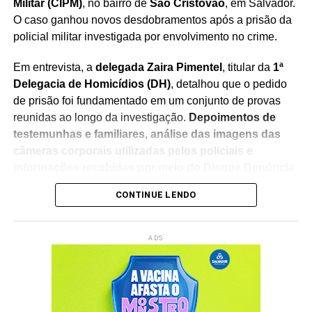
Militar (CIPM)
, no bairro de
São Cristóvão
, em Salvador.
O caso ganhou novos desdobramentos após a prisão da
policial militar investigada por envolvimento no crime.
Em entrevista, a
delegada Zaira Pimentel
, titular da
1ª
Delegacia de Homicídios (DH)
, detalhou que o pedido
de prisão foi fundamentado em um conjunto de provas
reunidas ao longo da investigação.
Depoimentos de
testemunhas e familiares, análise das imagens das
câmeras corporais utilizadas pelos policiais e
informações recebidas por meio do Disque Denúncia
foram considerados fundamentais para a elucidação
CONTINUE LENDO
do caso
.
Segundo a delegada, o material coletado permitiu que a
ADS
Polícia Civil encaminhasse ao Poder Judiciário o pedido
de prisão preventiva da policial militar, que foi cumprido
na última terça-feira (4).
A investigada está custodiada
no Batalhão de Choque da Polícia Militar, em Lauro de