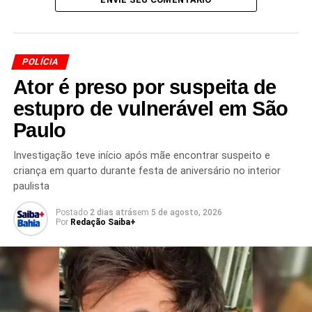
TÓPICOS RELACIONADOS
AGRESSÃO CONTRA CRIANÇA
CHUTE EM CRIANÇA
DENÚNCIA DE MAUS-TRATOS
DIREITOS DA CRIANÇA
FRANCISCO BELTRÃO
INVESTIGAÇÃO POLICIAL
PAI AGRIDE FILHA
PARANÁ
POLÍCIA
POLÍCIA CIVIL DO PARANÁ
PRISÃO PREVENTIVA
PROTEÇÃO À CRIANÇA
SEGURANÇA PÚBLICA
Ator é preso por suspeita de
VIOLÊNCIA DOMÉSTICA
VIOLÊNCIA INFANTIL
estupro de vulnerável em São
PRÓXIMO
Paulo
Operação Muralha mobiliza Polícia Civil em São
Sebastião do Passé
Investigação teve início após mãe encontrar suspeito e
NÃO PERCA
criança em quarto durante festa de aniversário no interior
Ex-condenado por ataque em cinema é visto com
paulista
frequência em shopping de Salvador
Postado
2 dias atrás
em
5 de agosto, 2026
Por
Redação Saiba+