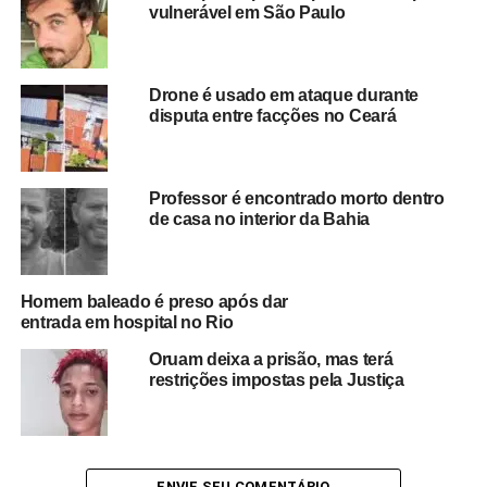
todas as circunstâncias da ocorrência.
vulnerável em São Paulo
Especialistas reforçam que casos de violência contra
crianças devem ser denunciados imediatamente às
Drone é usado em ataque durante
autoridades competentes.
A rápida comunicação
disputa entre facções no Ceará
permite a adoção de medidas de proteção às vítimas
e a responsabilização dos envolvidos
, contribuindo
para o combate aos crimes praticados no ambiente
Professor é encontrado morto dentro
familiar.
de casa no interior da Bahia
Homem baleado é preso após dar
Redação Saiba+
entrada em hospital no Rio
Oruam deixa a prisão, mas terá
restrições impostas pela Justiça
ENVIE SEU COMENTÁRIO