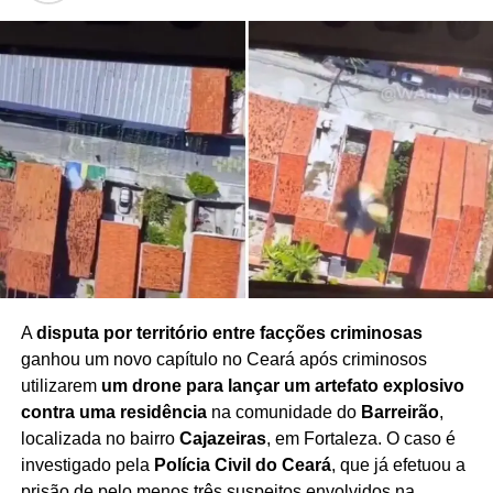
investigado pelo crime de
estupro de vulnerável
.
O suspeito permanece à disposição da Justiça, enquanto
o caso segue sob investigação para o aprofundamento
das apurações.
As autoridades reforçam que a
identidade da vítima é preservada por força da
legislação brasileira
, garantindo a proteção integral da
criança durante todo o processo.
Redação Saiba+
A
disputa por território entre facções criminosas
ganhou um novo capítulo no Ceará após criminosos
utilizarem
um drone para lançar um artefato explosivo
contra uma residência
na comunidade do
Barreirão
,
localizada no bairro
Cajazeiras
, em Fortaleza. O caso é
investigado pela
Polícia Civil do Ceará
, que já efetuou a
prisão de pelo menos três suspeitos envolvidos na