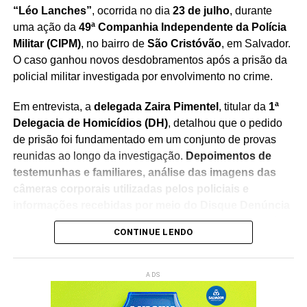
“Léo Lanches”
, ocorrida no dia
23 de julho
, durante
uma ação da
49ª Companhia Independente da Polícia
Militar (CIPM)
, no bairro de
São Cristóvão
, em Salvador.
O caso ganhou novos desdobramentos após a prisão da
policial militar investigada por envolvimento no crime.
Em entrevista, a
delegada Zaira Pimentel
, titular da
1ª
Delegacia de Homicídios (DH)
, detalhou que o pedido
de prisão foi fundamentado em um conjunto de provas
reunidas ao longo da investigação.
Depoimentos de
testemunhas e familiares, análise das imagens das
câmeras corporais utilizadas pelos policiais e
informações recebidas por meio do Disque Denúncia
foram considerados fundamentais para a elucidação
CONTINUE LENDO
do caso
.
Segundo a delegada, o material coletado permitiu que a
ADS
Polícia Civil encaminhasse ao Poder Judiciário o pedido
de prisão preventiva da policial militar, que foi cumprido