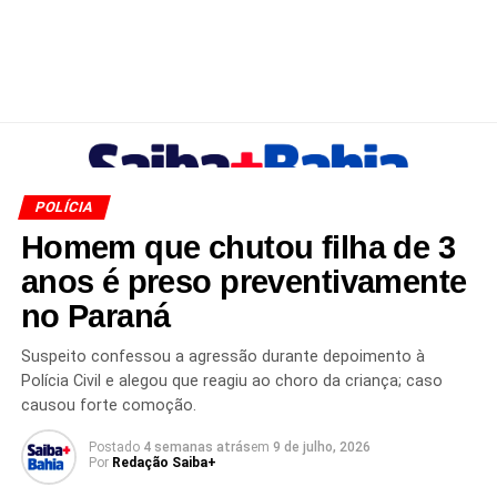
POLÍCIA
Homem que chutou filha de 3
anos é preso preventivamente
no Paraná
Suspeito confessou a agressão durante depoimento à
Polícia Civil e alegou que reagiu ao choro da criança; caso
causou forte comoção.
Postado
4 semanas atrás
em
9 de julho, 2026
Por
Redação Saiba+