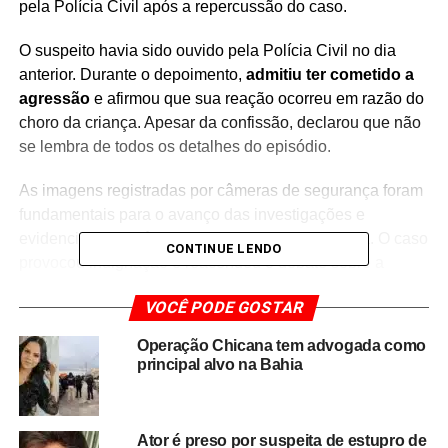
pela Polícia Civil após a repercussão do caso.
O suspeito havia sido ouvido pela Polícia Civil no dia
anterior. Durante o depoimento,
admitiu ter cometido a
agressão
e afirmou que sua reação ocorreu em razão do
choro da criança. Apesar da confissão, declarou que não
se lembra de todos os detalhes do episódio.
As imagens registradas por câmeras de segurança foram
fundamentais para o avanço das investigações e
evidenciam a violência praticada contra a menina. O caso
CONTINUE LENDO
provocou indignação e reacendeu o debate sobre a
importância da proteção integral de crianças e
VOCÊ PODE GOSTAR
adolescentes diante de situações de violência doméstica.
Operação Chicana tem advogada como
Com a decretação da prisão preventiva,
o investigado
principal alvo na Bahia
permanecerá à disposição da Justiça enquanto o
inquérito policial é concluído
. A Polícia Civil segue
reunindo provas e ouvindo testemunhas para esclarecer
Ator é preso por suspeita de estupro de