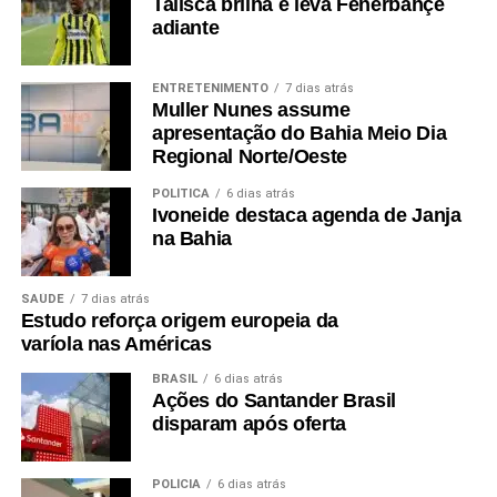
Talisca brilha e leva Fenerbahçe
adiante
ENTRETENIMENTO
7 dias atrás
Muller Nunes assume
apresentação do Bahia Meio Dia
Regional Norte/Oeste
POLÍTICA
6 dias atrás
Ivoneide destaca agenda de Janja
na Bahia
SAÚDE
7 dias atrás
Estudo reforça origem europeia da
varíola nas Américas
BRASIL
6 dias atrás
Ações do Santander Brasil
disparam após oferta
POLÍCIA
6 dias atrás