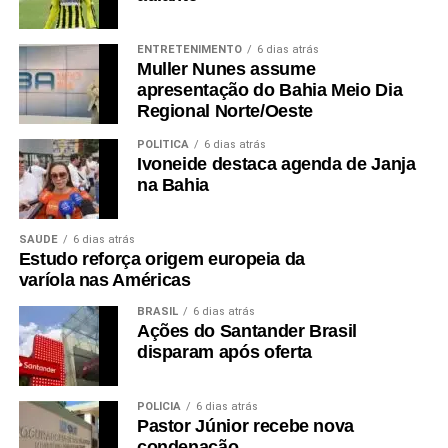
ENTRETENIMENTO
6 dias atrás
Muller Nunes assume
apresentação do Bahia Meio Dia
Regional Norte/Oeste
POLÍTICA
6 dias atrás
Ivoneide destaca agenda de Janja
na Bahia
SAÚDE
6 dias atrás
Estudo reforça origem europeia da
varíola nas Américas
BRASIL
6 dias atrás
Ações do Santander Brasil
disparam após oferta
POLÍCIA
6 dias atrás
Pastor Júnior recebe nova
condenação