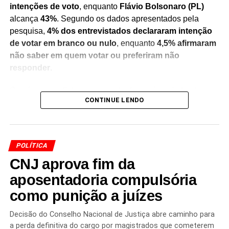
intenções de voto
, enquanto
Flávio Bolsonaro (PL)
alcança
43%
. Segundo os dados apresentados pela
pesquisa,
4% dos entrevistados declararam intenção
de votar em branco ou nulo
, enquanto
4,5% afirmaram
não saber em quem votar ou preferiram não
responder
.
Os números refletem um recorte do cenário eleitoral no
CONTINUE LENDO
momento da realização do levantamento e servem como
um indicativo das preferências do eleitorado consultado.
Pesquisas de intenção de voto não representam
resultado definitivo das eleições
, mas são utilizadas
POLÍTICA
para acompanhar a evolução do cenário político e das
CNJ aprova fim da
tendências entre os eleitores.
aposentadoria compulsória
A divulgação do levantamento ocorre em meio às
como punição a juízes
movimentações dos partidos e lideranças políticas para a
próxima disputa presidencial. Com o avanço do
Decisão do Conselho Nacional de Justiça abre caminho para
calendário eleitoral, novas pesquisas deverão medir a
a perda definitiva do cargo por magistrados que cometerem