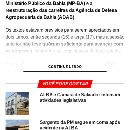
Ministério Público da Bahia (MP-BA)
e a
reestruturação das carreiras da Agência de Defesa
Agropecuária da Bahia (ADAB)
.
Os textos estavam previstos para serem apreciados em
dois turnos, entre segunda (16) e terça (17), mas a sessão
anterior
não teve quórum suficiente para avançar com
as votações
, frustrando as expectativas da base aliada.
A presidente da Casa, deputada
Ivana Bastos (PSD)
,
CONTINUE LENDO
chegou a abrir a sessão às 14h45 da segunda-feira, mas
a ordem do dia não foi iniciada. Apenas o
Pequeno
VOCÊ PODE GOSTAR
Expediente foi utilizado para discursos
, que
abordaram temas como a
greve dos professores da
ALBA e Câmara de Salvador retomam
rede municipal de Salvador
e a
responsabilização do
atividades legislativas
deputado Hilton Coelho (PSOL)
pela invasão do
plenário por membros do SINTAJ, em maio.
Sargento da PM segue em coma após
Nos bastidores, houve intensa mobilização da
acidente na ALBA