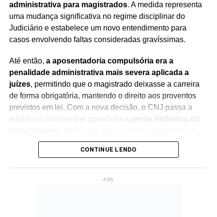
administrativa para magistrados
. A medida representa
uma mudança significativa no regime disciplinar do
Judiciário e estabelece um novo entendimento para
casos envolvendo faltas consideradas gravíssimas.
Até então,
a aposentadoria compulsória era a
penalidade administrativa mais severa aplicada a
juízes
, permitindo que o magistrado deixasse a carreira
de forma obrigatória, mantendo o direito aos proventos
previstos em lei. Com a nova decisão, o CNJ passa a
adotar um modelo que possibilita
a perda definitiva do
cargo público
, desde que haja o devido julgamento e
observância das regras constitucionais.
CONTINUE LENDO
A mudança foi debatida durante sessão presidida pelo
ministro Edson Fachin
, que também preside o
ADS
Supremo Tribunal Federal (STF)
. Na abertura dos
trabalhos, o ministro destacou a importância do debate
institucional e ressaltou que a decisão representa um