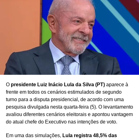
parlamentar.
Enquanto o processo segue em tramitação, o caso chama
atenção por envolver uma discussão sobre
a
possibilidade de penhora de parte da remuneração de
agentes públicos para quitação de dívidas
, tema
frequentemente debatido no âmbito do Poder Judiciário.
Redação Saiba+
O
presidente Luiz Inácio Lula da Silva (PT)
aparece à
frente em todos os cenários estimulados de segundo
turno para a disputa presidencial, de acordo com uma
pesquisa divulgada nesta quarta-feira (5). O levantamento
avaliou diferentes cenários eleitorais e apontou vantagem
do atual chefe do Executivo nas intenções de voto.
Em uma das simulações,
Lula registra 48,5% das