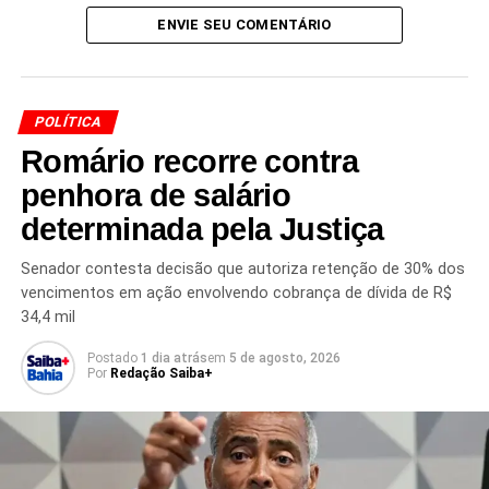
ENVIE SEU COMENTÁRIO
POLÍTICA
Romário recorre contra
penhora de salário
TÓPICOS RELACIONADOS
ALBA
ASSEMBLEIA LEGISLATIVA DA BAHIA
DEPUTADOS ALBA
determinada pela Justiça
LDO BAHIA 2025
PLANO DE CARGOS MP-BA
PROJETOS DO GOVERNO JERÔNIMO
REESTRUTURAÇÃO ADAB
REFIS BAHIA
Senador contesta decisão que autoriza retenção de 30% dos
VOTAÇÃO ASSEMBLEIA BAHIA HOJE
vencimentos em ação envolvendo cobrança de dívida de R$
VOTAÇÃO PROJETOS JERÔNIMO
34,4 mil
PRÓXIMO
Postado
1 dia atrás
em
5 de agosto, 2026
Capitão Alden comemora urgência para impedir
Por
Redação Saiba+
aumento do IOF e critica governo Lula
NÃO PERCA
Lula chega ao G7 no Canadá e debocha do
evento: “Festa dos ricos”