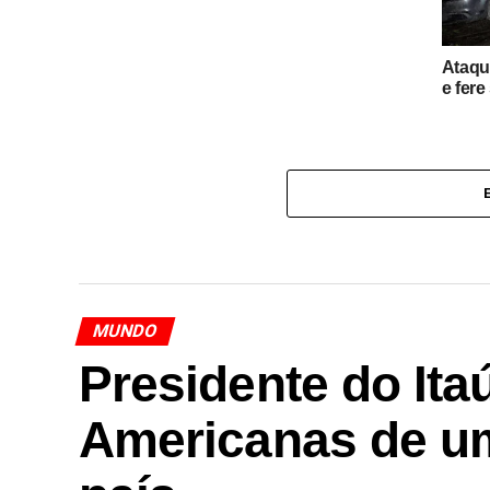
Ataqu
e fere
MUNDO
Presidente do Ita
Americanas de u