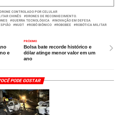
DRONE CONTROLADO POR CELULAR
LITAR CHINÊS
DRONES DE RECONHECIMENTO.
ONES
GUERRA TECNOLÓGICA
INOVAÇÃO EM DEFESA
ESPIÃO
NUDT
ROBÔ BIÔNICO
ROBOBEE
ROBÓTICA MILITAR
PRÓXIMO
ano
Bolsa bate recorde histórico e
no e
dólar atinge menor valor em um
ano
OCÊ PODE GOSTAR