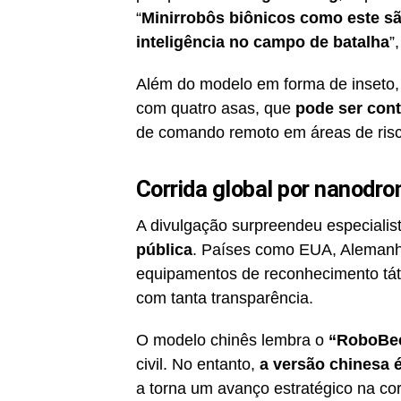
“
Minirrobôs biônicos como este sã
inteligência no campo de batalha
”
Além do modelo em forma de inseto,
com quatro asas, que
pode ser con
de comando remoto em áreas de risc
Corrida global por nanodro
A divulgação surpreendeu especialis
pública
. Países como EUA, Alemanh
equipamentos de reconhecimento tát
com tanta transparência.
O modelo chinês lembra o
“RoboBe
civil. No entanto,
a versão chinesa é
a torna um avanço estratégico na co