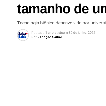
tamanho de u
Tecnologia biônica desenvolvida por universi
Postado
1 ano atrás
em
30 de junho, 2025
Por
Redação Saiba+