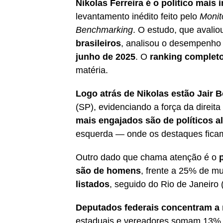
Nikolas Ferreira é o político mais 
levantamento inédito feito pelo
Moni
Benchmarking
. O estudo, que avali
brasileiros
, analisou o desempenho
junho de 2025
. O
ranking completo
matéria.
Logo atrás de Nikolas estão Jair
(SP), evidenciando a força da direi
mais engajados são de políticos al
esquerda — onde os destaques fic
Outro dado que chama atenção é o
são de homens
, frente a 25% de m
listados
, seguido do Rio de Janeiro
Deputados federais concentram a 
estaduais e vereadores somam 13% 