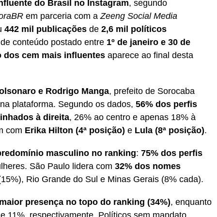
influente do Brasil no Instagram
, segundo
toraBR
em parceria com a
Zeeng Social Media
ou
442 mil publicações
de
2,6 mil políticos
 de conteúdo postado entre
1º de janeiro e 30 de
 dos cem mais influentes
aparece ao final desta
 Bolsonaro e Rodrigo Manga
, prefeito de Sorocaba
ta na plataforma. Segundo os dados,
56% dos perfis
inhados à direita
, 26% ao centro e apenas 18% à
am com
Erika Hilton (4ª posição)
e
Lula (8ª posição)
.
predomínio masculino no ranking
:
75% dos perfis
ulheres. São Paulo lidera com
32% dos nomes
 (15%), Rio Grande do Sul e Minas Gerais (8% cada).
maior presença no topo do ranking (34%)
, enquanto
e 11%, respectivamente. Políticos sem mandato