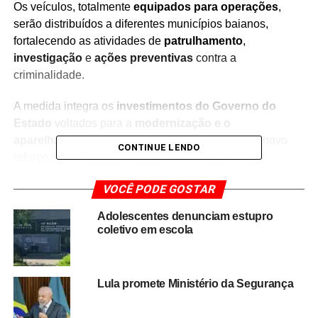
Os veículos, totalmente
equipados para operações
,
serão distribuídos a diferentes municípios baianos,
fortalecendo as atividades de
patrulhamento
,
investigação
e
ações preventivas
contra a
criminalidade.
A medida integra os
investimentos do Governo do
Estado
voltados para a
modernização e o
aparelhamento
das forças de segurança. Com o novo
CONTINUE LENDO
reforço, a expectativa é
aumentar a eficiência do
policiamento
, promovendo
mais proteção e bem-estar
VOCÊ PODE GOSTAR
para os baianos.
Adolescentes denunciam estupro
coletivo em escola
Redação Saiba+
Lula promete Ministério da Segurança