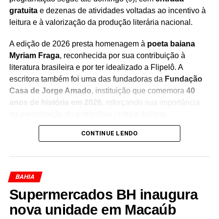
gratuita
e dezenas de atividades voltadas ao incentivo à
leitura e à valorização da produção literária nacional.
Redação Saiba+
A edição de 2026 presta homenagem à
poeta baiana
Myriam Fraga
, reconhecida por sua contribuição à
literatura brasileira e por ter idealizado a Flipelô. A
escritora também foi uma das fundadoras da
Fundação
Casa de Jorge Amado
, instituição que comemora
40
anos de história em 2026
, reforçando sua importância
na preservação do patrimônio cultural baiano.
CONTINUE LENDO
Durante os cinco dias de evento, moradores e turistas
poderão participar de uma programação diversificada,
que inclui
mesas de debates, bate-papos com
escritores, lançamentos de livros, oficinas, saraus,
BAHIA
contações de histórias, exposições, apresentações
Supermercados BH inaugura
musicais e atividades especiais para crianças e
jovens
nova unidade em Macaúb
. A iniciativa busca aproximar o público da
literatura e estimular a formação de novos leitores.