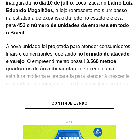
inaugurada no dia
10 de julho
. Localizada no
bairro Luiz
Eduardo Magalhães
, a loja representa mais um passo
Redação Saiba+
na estratégia de expansão da rede no estado e eleva
para
453 o número de unidades da empresa em todo
o Brasil
.
A nova unidade foi projetada para atender consumidores
finais e comerciantes, operando no
formato de atacado
e varejo
. O empreendimento possui
3.560 metros
quadrados de área de vendas
, oferecendo uma
estrutura moderna e preparada para atender à crescente
demanda da população local e dos municípios vizinhos.
Entre os diferenciais da loja estão os
20 checkouts
, que
CONTINUE LENDO
garantem maior agilidade no atendimento, além de um
estacionamento com
166 vagas
, proporcionando mais
conforto e comodidade aos clientes durante as compras.
ADS
Com a inauguração, a empresa chega à
15ª unidade na