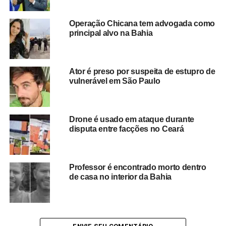
Operação Chicana tem advogada como
principal alvo na Bahia
TÓPICOS RELACIONADOS
AÇÕES PREVENTIVAS
BAHIA
COMBATE À CRIMINALIDADE
ENTREGA DE VIATURAS
GOVERNO DA BAHIA
INVESTIGAÇÃO POLICIAL
Ator é preso por suspeita de estupro de
PATRULHAMENTO
POLÍCIA CIVIL
POLÍCIA MILITAR
vulnerável em São Paulo
REFORÇO NA SEGURANÇA
SEGURANÇA PÚBLICA
VIATURAS POLICIAIS
PRÓXIMO
Drone é usado em ataque durante
Larissa Moraes participa de entregas em
disputa entre facções no Ceará
Guanambi e anuncia investimento de R$ 6
milhões em abastecimento de água
NÃO PERCA
Professor é encontrado morto dentro
Tiroteio assusta moradores do Costa Azul em
de casa no interior da Bahia
Salvador