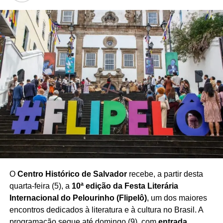
setor diante de um cenário de rápidas mudanças, no qual
o domínio de ferramentas digitais e o uso estratégico da
inteligência artificial no mercado imobiliário
ganham
espaço nas relações entre corretores, empresas e
consumidores.
O seminário também destacou a importância da
capacitação profissional para acompanhar as novas
demandas do mercado e utilizar a tecnologia como aliada
na construção de estratégias mais eficientes de
negociação e atendimento.
Com a realização do encontro,
Salvador se consolida
como espaço de debate sobre inovação e tendências
para o mercado imobiliário baiano
, aproximando
O
Centro Histórico de Salvador
recebe, a partir desta
profissionais e empresas em torno dos desafios e
quarta-feira (5), a
10ª edição da Festa Literária
oportunidades trazidos pela transformação digital.
Internacional do Pelourinho (Flipelô)
, um dos maiores
encontros dedicados à literatura e à cultura no Brasil. A
programação segue até domingo (9), com
entrada