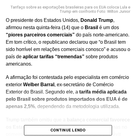
Tarifaço sobre as exportações brasileiras para os EUA coloca Lula e
Trump em confronto Foto: Wilton Junior
O presidente dos Estados Unidos,
Donald Trump
,
afirmou nesta quinta-feira (14) que o
Brasil
é um dos
“piores parceiros comerciais”
do país norte-americano.
Em tom crítico, o republicano declarou que “o Brasil tem
sido horrível em relações comerciais conosco” e acusou o
país de
aplicar tarifas “tremendas”
sobre produtos
americanos.
A afirmação foi contestada pelo especialista em comércio
exterior
Welber Barral
, ex-secretário de Comércio
Exterior do Brasil. Segundo ele, a
tarifa média aplicada
pelo Brasil sobre produtos importados dos EUA é de
apenas 2,5%
, dependendo da metodologia utilizada.
Trump também omitiu que a
balança comercial favorece
os Estados Unidos
na relação com o Brasil. Apenas no
CONTINUE LENDO
primeiro semestre deste ano, o saldo foi de
superávit