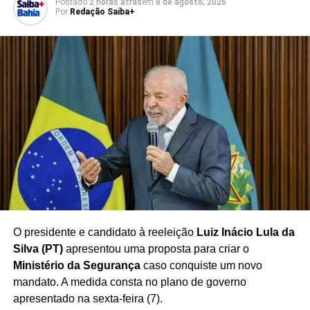
Postado
2 horas atrás
em
8 de agosto, 2026
Por
Redação Saiba+
Redação Saiba+
TÓPICOS RELACIONADOS
BALANÇA COMERCIAL BRASIL EUA
COMÉRCIO EXTERIOR BRASIL EUA
DONALD TRUMP BRASIL
EXPORTAÇÕES BRASILEIRAS PARA EUA
IMPORTAÇÕES BRASILEIRAS DOS EUA
PRISÃO BOLSONARO
RELAÇÃO COMERCIAL BRASIL EUA
SUPERÁVIT COMERCIAL EUA
TARIFAS BRASIL EUA
TARIFAS DE IMPORTAÇÃO BRASIL
TRUMP BOLSONARO
O presidente e candidato à reeleição
Luiz Inácio Lula da
TRUMP CHAMA BOLSONARO HONESTO
WELBER BARRAL
Silva (PT)
apresentou uma proposta para criar o
PRÓXIMO
Ministério da Segurança
caso conquiste um novo
Capitão Alden acusa Duda Salabert de adulterar
mandato. A medida consta no plano de governo
discurso e anuncia ação judicial
apresentado na sexta-feira (7).