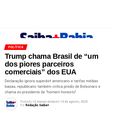
POLÍTICA
Trump chama Brasil de “um
dos piores parceiros
comerciais” dos EUA
Declaração ignora superávit americano e tarifas médias
baixas; republicano também critica prisão de Bolsonaro e
chama ex-presidente de “homem honesto”.
Postado
12 meses atrás
em
14 de agosto, 2025
Por
Redação Saiba+