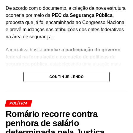
NÃO PERCA
Jorge Araújo confirma pré-candidatura a
De acordo com o documento, a criação da nova estrutura
deputado federal em 2026
ocorreria por meio da
PEC da Segurança Pública
,
proposta que já foi encaminhada ao Congresso Nacional
e prevê mudanças nas atribuições dos entes federativos
na área de segurança.
A iniciativa busca
ampliar a participação do governo
federal na formulação e execução de políticas de
segurança pública
, estabelecendo uma atuação mais
coordenada entre União, estados e municípios.
CONTINUE LENDO
A nova pasta teria entre suas principais funções a
coordenação da execução das políticas nacionais de
segurança pública
dentro do
Sistema Único de
POLÍTICA
Segurança Pública (Susp)
.
Romário recorre contra
A proposta apresentada por Lula prevê, portanto, uma
penhora de salário
mudança na estrutura federal responsável pela área, com
determinada pela Justiça
o objetivo de fortalecer a articulação das políticas de