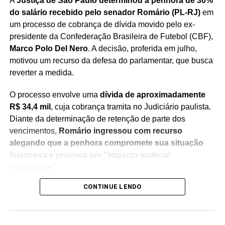
A
Justiça de São Paulo determinou a penhora de 30%
do salário recebido pelo senador Romário (PL-RJ)
em
um processo de cobrança de dívida movido pelo ex-
presidente da Confederação Brasileira de Futebol (CBF),
Marco Polo Del Nero
. A decisão, proferida em julho,
motivou um recurso da defesa do parlamentar, que busca
reverter a medida.
O processo envolve uma
dívida de aproximadamente
R$ 34,4 mil
, cuja cobrança tramita no Judiciário paulista.
Diante da determinação de retenção de parte dos
vencimentos,
Romário ingressou com recurso
alegando que a penhora compromete sua situação
financeira e provoca um “impacto material
irreversível”
.
CONTINUE LENDO
Na manifestação apresentada à Justiça, a defesa do
senador sustenta que
a retenção de 30% dos salários
seria ilegal
, argumentando que a medida afeta recursos