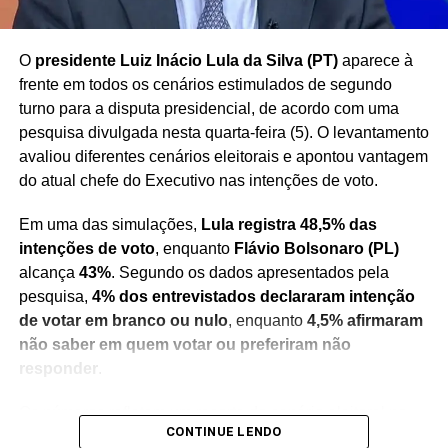
Redação Saiba+
O
presidente Luiz Inácio Lula da Silva (PT)
aparece à
frente em todos os cenários estimulados de segundo
turno para a disputa presidencial, de acordo com uma
pesquisa divulgada nesta quarta-feira (5). O levantamento
avaliou diferentes cenários eleitorais e apontou vantagem
do atual chefe do Executivo nas intenções de voto.
Em uma das simulações,
Lula registra 48,5% das
intenções de voto
, enquanto
Flávio Bolsonaro (PL)
alcança
43%
. Segundo os dados apresentados pela
pesquisa,
4% dos entrevistados declararam intenção
de votar em branco ou nulo
, enquanto
4,5% afirmaram
não saber em quem votar ou preferiram não
responder
.
Os números refletem um recorte do cenário eleitoral no
CONTINUE LENDO
momento da realização do levantamento e servem como