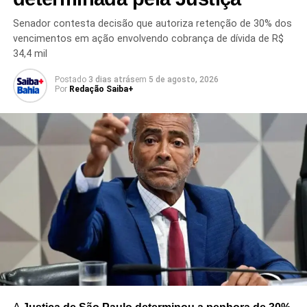
segurança em âmbito nacional.
Senador contesta decisão que autoriza retenção de 30% dos
vencimentos em ação envolvendo cobrança de dívida de R$
A
PEC da Segurança Pública
está inserida em um
34,4 mil
debate mais amplo sobre a divisão de responsabilidades
entre os diferentes níveis de governo e o papel da União
Postado
3 dias atrás
em
5 de agosto, 2026
Por
Redação Saiba+
no enfrentamento da criminalidade.
Caso a proposta avance, a criação do Ministério da
Segurança dependerá da tramitação e aprovação das
medidas necessárias no Congresso Nacional, além dos
procedimentos legais para implementação da nova
estrutura.
Redação Saiba+