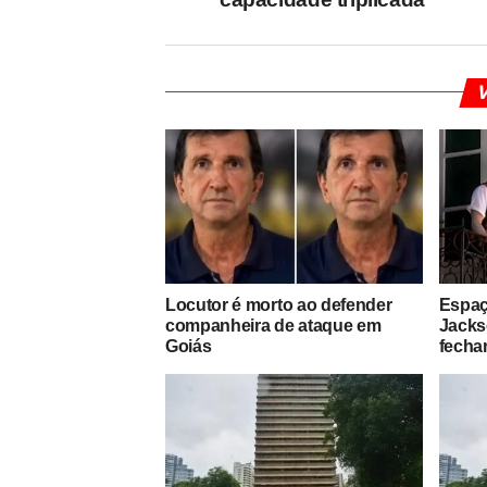
V
Locutor é morto ao defender
Espaç
companheira de ataque em
Jacks
Goiás
fechar