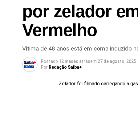
por zelador em
Vermelho
Vítima de 48 anos está em coma induzido no
Postado
12 meses atrás
em
27 de agosto, 2025
Por
Redação Saiba+
Zelador foi filmado carregando a gas