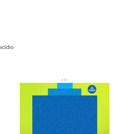
icídio
ADS