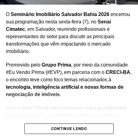
O
Seminário Imobiliário Salvador Bahia 2026
encerrou
sua programação nesta sexta-feira (7), no
Senai
Cimatec
, em Salvador, reunindo profissionais e
representantes do setor para discutir as principais
transformações que vêm impactando o mercado
imobiliário.
Promovido pelo
Grupo Prima
, por meio da comunidade
#Eu Vendo Prima (#EVP), em parceria com o
CRECI-BA
,
o encontro teve como foco temas relacionados à
tecnologia, inteligência artificial e novas formas de
negociação de imóveis
.
Com o tema
“Você está preparado para acompanhar
essa evolução?”
, o seminário colocou em pauta as
mudanças provocadas pelas novas ferramentas digitais
CONTINUE LENDO
na jornada de compra e venda, além dos impactos
dessas tecnologias na rotina e na atuação dos corretores