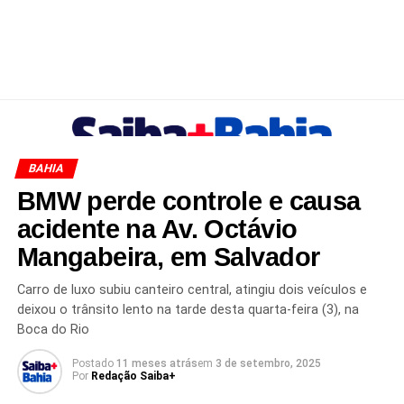
BAHIA
BMW perde controle e causa
acidente na Av. Octávio
Mangabeira, em Salvador
Carro de luxo subiu canteiro central, atingiu dois veículos e
deixou o trânsito lento na tarde desta quarta-feira (3), na
Boca do Rio
Postado
11 meses atrás
em
3 de setembro, 2025
Por
Redação Saiba+