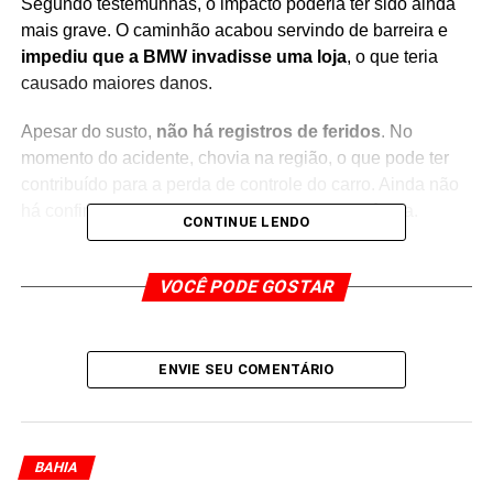
Segundo testemunhas, o impacto poderia ter sido ainda
mais grave. O caminhão acabou servindo de barreira e
impediu que a BMW invadisse uma loja
, o que teria
causado maiores danos.
Uma publicação compartilhada por Saiba Mais Bahia (@saibamaisbahia)
Apesar do susto,
não há registros de feridos
. No
momento do acidente, chovia na região, o que pode ter
contribuído para a perda de controle do carro. Ainda não
há confirmação sobre a causa exata da ocorrência.
CONTINUE LENDO
O acidente deixou o
trânsito lento na Avenida Octávio
Mangabeira
, uma das principais vias da orla de Salvador.
VOCÊ PODE GOSTAR
Agentes da
Transalvador
foram acionados para
organizar o fluxo e atender a ocorrência.
ENVIE SEU COMENTÁRIO
Redação Saiba+
BAHIA