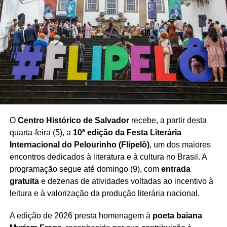
O seminário também destacou a importância da
capacitação profissional para acompanhar as novas
demandas do mercado e utilizar a tecnologia como aliada
na construção de estratégias mais eficientes de
negociação e atendimento.
Com a realização do encontro,
Salvador se consolida
como espaço de debate sobre inovação e tendências
para o mercado imobiliário baiano
, aproximando
O
Centro Histórico de Salvador
recebe, a partir desta
profissionais e empresas em torno dos desafios e
quarta-feira (5), a
10ª edição da Festa Literária
oportunidades trazidos pela transformação digital.
Internacional do Pelourinho (Flipelô)
, um dos maiores
encontros dedicados à literatura e à cultura no Brasil. A
programação segue até domingo (9), com
entrada
gratuita
e dezenas de atividades voltadas ao incentivo à
leitura e à valorização da produção literária nacional.
Redação Saiba+
A edição de 2026 presta homenagem à
poeta baiana