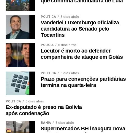
que confirma candidatura de Lula
POLÍTICA
5 dias atrás
Vanderlei Luxemburgo oficializa
candidatura ao Senado pelo
Tocantins
POLÍCIA
6 dias atrás
Locutor é morto ao defender
companheira de ataque em Goiás
POLÍTICA
6 dias atrás
Prazo para convenções partidárias
termina na quarta-feira
POLÍTICA
6 dias atrás
Ex-deputado é preso na Bolívia
após condenação
BAHIA
6 dias atrás
Supermercados BH inaugura nova