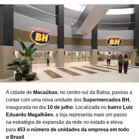
empreendedores da região.
O festival se consolida
como um importante impulsionador do turismo
cultural em Salvador
, promovendo o Centro Histórico
como referência nacional em arte, literatura e patrimônio.
Com uma programação ampla e acessível, a festa
reafirma seu compromisso com a democratização da
cultura, incentivando o surgimento de novos escritores,
ampliando o acesso aos livros e fortalecendo o mercado
editorial brasileiro.
A expectativa é de que milhares de
pessoas participem da celebração ao longo dos cinco
dias de evento
, consolidando a Flipelô como um dos
principais festivais literários do país.
A cidade de
Macaúbas
, no centro-sul da Bahia, passou a
contar com uma nova unidade dos
Supermercados BH
,
inaugurada no dia
10 de julho
. Localizada no
bairro Luiz
Eduardo Magalhães
, a loja representa mais um passo
Redação Saiba+
na estratégia de expansão da rede no estado e eleva
para
453 o número de unidades da empresa em todo
o Brasil
.