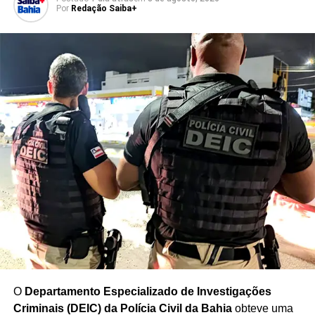
Por
Redação Saiba+
A ocorrência também será investigada para esclarecer a
dinâmica dos disparos e identificar os envolvidos. A
sequência de episódios registrados na capital baiana
neste sábado voltou a chamar atenção para os riscos
enfrentados pela população durante confrontos armados.
As autoridades deverão reunir informações sobre as duas
ocorrências para esclarecer as circunstâncias dos
disparos e determinar as responsabilidades pelos casos.
Redação Saiba+
O
Departamento Especializado de Investigações
Criminais (DEIC) da Polícia Civil da Bahia
obteve uma