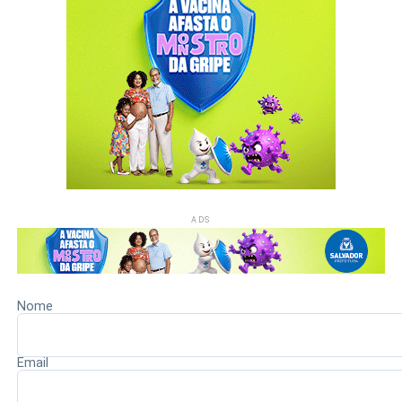
grupo.
A decisão judicial representa mais uma medida adotada
pelas forças de segurança no enfrentamento às
organizações criminosas na Bahia. As investigações
continuam para esclarecer a atuação dos envolvidos e
identificar possíveis conexões dentro da estrutura da
facção.
ADS
Redação Saiba+
Nome
Email