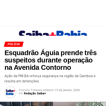
POLÍCIA
Esquadrão Águia prende três
suspeitos durante operação
na Avenida Contorno
Ação da PM-BA reforça segurança na região da Gamboa e
resulta em detenções
Postado
7 meses atrás
em
15 de janeiro, 2026
Por
Redação Saiba+