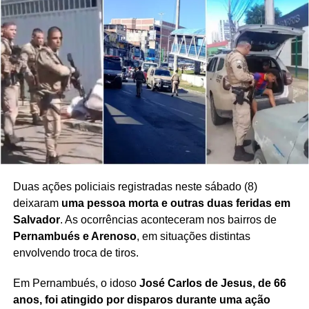
prisão de suspeitos
. Técnicas de investigação e
diferentes métodos de identificação permitem que as
autoridades cruzem informações e reúnam outros
elementos para confirmar a identidade dos investigados.
O avanço das tecnologias de
reconhecimento facial
também passou a integrar as ferramentas utilizadas pelas
forças de segurança, embora a identificação de suspeitos
dependa de um conjunto de procedimentos
investigativos.
A prática chama atenção para uma nova frente no
Duas ações policiais registradas neste sábado (8)
enfrentamento ao crime organizado, na qual criminosos
deixaram
uma pessoa morta e outras duas feridas em
tentam utilizar recursos estéticos para dificultar o trabalho
Salvador
. As ocorrências aconteceram nos bairros de
das autoridades.
Pernambués e Arenoso
, em situações distintas
envolvendo troca de tiros.
Em Pernambués, o idoso
José Carlos de Jesus, de 66
anos, foi atingido por disparos durante uma ação
Redação Saiba+