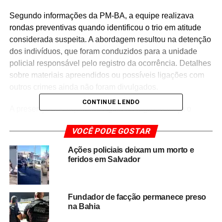
Segundo informações da PM-BA, a equipe realizava
rondas preventivas quando identificou o trio em atitude
considerada suspeita. A abordagem resultou na detenção
dos indivíduos, que foram conduzidos para a unidade
policial responsável pelo registro da ocorrência. Detalhes
sobre materiais apreendidos ou possíveis ligações com
outros crimes ainda não foram divulgados.
CONTINUE LENDO
A presença do Esquadrão Águia na região reforça o
compromisso da corporação com o policiamento
VOCÊ PODE GOSTAR
ostensivo e a rápida resposta a situações que possam
representar risco à população. A Avenida Contorno, por
Ações policiais deixam um morto e
ser uma via de acesso estratégico e com fluxo intenso,
feridos em Salvador
recebe atenção especial das forças de segurança.
A Polícia Militar segue intensificando ações em diferentes
Fundador de facção permanece preso
pontos da capital baiana, com foco na prevenção e na
na Bahia
redução de ocorrências criminais.