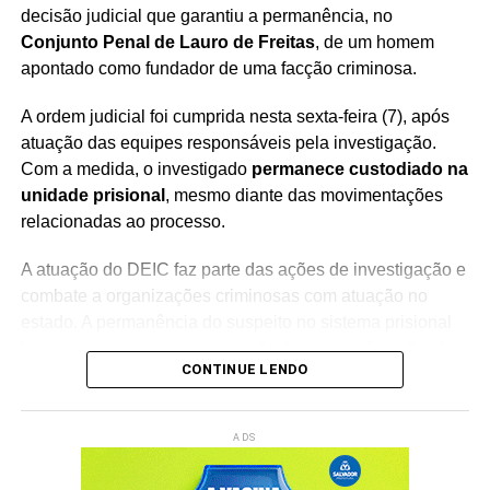
decisão judicial que garantiu a permanência, no
Conjunto Penal de Lauro de Freitas
, de um homem
apontado como fundador de uma facção criminosa.
A ordem judicial foi cumprida nesta sexta-feira (7), após
atuação das equipes responsáveis pela investigação.
Com a medida, o investigado
permanece custodiado na
unidade prisional
, mesmo diante das movimentações
relacionadas ao processo.
A atuação do DEIC faz parte das ações de investigação e
combate a organizações criminosas com atuação no
estado. A permanência do suspeito no sistema prisional
busca garantir o cumprimento da determinação judicial e
CONTINUE LENDO
o andamento das medidas previstas no processo.
O homem é apontado pelas autoridades como
fundador
ADS
de uma facção criminosa
, sendo investigado por sua
suposta participação na estrutura e nas atividades do