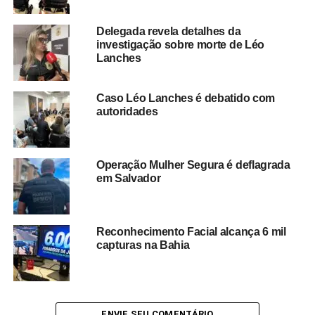
Delegada revela detalhes da
investigação sobre morte de Léo
Redação Saiba+
Lanches
Caso Léo Lanches é debatido com
autoridades
Operação Mulher Segura é deflagrada
em Salvador
TÓPICOS RELACIONADOS
AVENIDA CONTORNO
ESQUADRÃO ÁGUIA
GAMBOA SALVADOR
OPERAÇÃO POLICIAL SALVADOR
PM-BA
PRISÃO EM SALVADOR
SEGURANÇA PÚBLICA BAHIA
Reconhecimento Facial alcança 6 mil
capturas na Bahia
PRÓXIMO
Morre o deputado estadual Alan Sanches aos 58
anos
NÃO PERCA
Foragido por 14 anos é capturado na Bahia
ENVIE SEU COMENTÁRIO