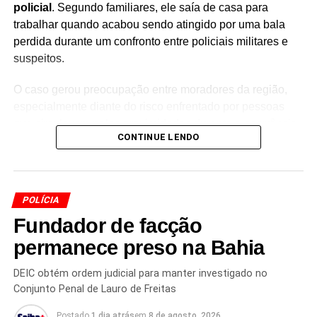
policial
. Segundo familiares, ele saía de casa para
trabalhar quando acabou sendo atingido por uma bala
perdida durante um confronto entre policiais militares e
suspeitos.
O caso gerou preocupação entre moradores da região,
especialmente diante do risco enfrentado por pessoas
que circulavam pelas proximidades durante a ocorrência.
CONTINUE LENDO
O estado de saúde do idoso e as circunstâncias exatas
em que ele foi atingido deverão ser apurados pelas
autoridades.
POLÍCIA
Tiroteio deixa morto e ferida no
Fundador de facção
Arenoso
permanece preso na Bahia
No bairro do Arenoso, outro episódio de violência
DEIC obtém ordem judicial para manter investigado no
terminou com
a morte de um pedreiro de 49 anos e
Conjunto Penal de Lauro de Freitas
uma mulher ferida
. O tiroteio aconteceu na localidade
conhecida como
Beira Rio
.
Postado
1 dia atrás
em
8 de agosto, 2026