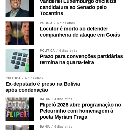
Vanderlei Luxemburgo oficializa
candidatura ao Senado pelo
Tocantins
POLÍCIA
6 dias atrás
Locutor é morto ao defender
companheira de ataque em Goiás
POLÍTICA
6 dias atrás
Prazo para convenções partidárias
termina na quarta-feira
POLÍTICA
6 dias atrás
Ex-deputado é preso na Bolívia
após condenação
BAHIA
4 dias atrás
Flipelô 2026 abre programação no
Pelourinho com homenagem à
poeta Myriam Fraga
BAHIA
6 dias atrás