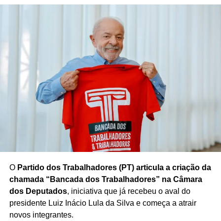
reuniu participantes em Brasília e contou com a presença
de representantes da Justiça Eleitoral.
A defesa das urnas eletrônicas ocorre em meio aos
preparativos da Justiça Eleitoral para os próximos
processos eleitorais, com foco na manutenção dos
mecanismos de segurança, fiscalização e transparência
utilizados no sistema de votação brasileiro.
Redação Saiba+
O
Partido dos Trabalhadores (PT) articula a criação da
chamada “Bancada dos Trabalhadores” na Câmara
dos Deputados
, iniciativa que já recebeu o aval do
presidente Luiz Inácio Lula da Silva e começa a atrair
novos integrantes.