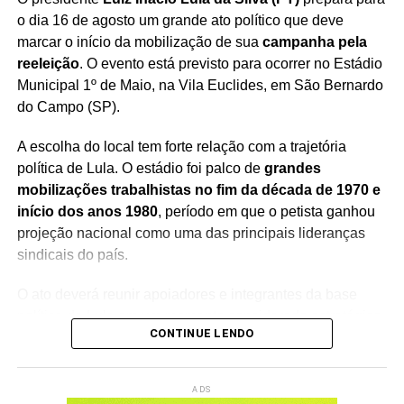
o dia 16 de agosto um grande ato político que deve
marcar o início da mobilização de sua
campanha pela
reeleição
. O evento está previsto para ocorrer no Estádio
Municipal 1º de Maio, na Vila Euclides, em São Bernardo
do Campo (SP).
A escolha do local tem forte relação com a trajetória
política de Lula. O estádio foi palco de
grandes
mobilizações trabalhistas no fim da década de 1970 e
início dos anos 1980
, período em que o petista ganhou
projeção nacional como uma das principais lideranças
sindicais do país.
O ato deverá reunir apoiadores e integrantes da base
política de Lula em um momento considerado estratégico
CONTINUE LENDO
para a disputa eleitoral. A expectativa é de que o encontro
também seja marcado por discursos sobre a trajetória
política do presidente e os próximos passos de seu
ADS
projeto eleitoral.