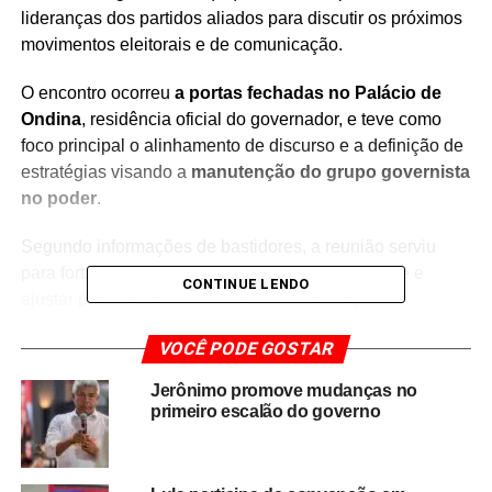
lideranças dos partidos aliados para discutir os próximos
movimentos eleitorais e de comunicação.
O encontro ocorreu
a portas fechadas no Palácio de
Ondina
, residência oficial do governador, e teve como
foco principal o alinhamento de discurso e a definição de
estratégias visando a
manutenção do grupo governista
no poder
.
Segundo informações de bastidores, a reunião serviu
para fortalecer a coesão entre os partidos da base e
CONTINUE LENDO
ajustar pontos considerados fundamentais para a
campanha, incluindo
posicionamento político, narrativa
VOCÊ PODE GOSTAR
pública e atuação nas redes sociais
. A antecipação
dessas articulações demonstra a intenção do governo em
Jerônimo promove mudanças no
estruturar uma campanha sólida e competitiva.
primeiro escalão do governo
A movimentação de Jerônimo Rodrigues ocorre em um
cenário de intensa disputa política no estado, onde