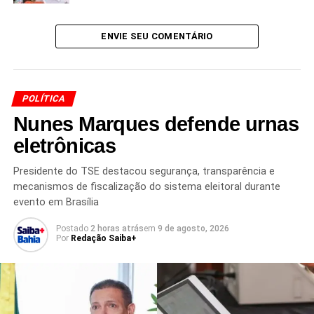
ENVIE SEU COMENTÁRIO
TÓPICOS RELACIONADOS
BAHIA POLÍTICA
BASE ALIADA PT
CONSELHO POLÍTICO BAHIA
ELEIÇÃO BAHIA 2026
ESTRATÉGIA ELEITORAL BAHIA
JERÔNIMO RODRIGUES
PALÁCIO DE ONDINA
POLÍTICA
POLÍTICA BAIANA
REELEIÇÃO GOVERNADOR BAHIA
Nunes Marques defende urnas
PRÓXIMO
eletrônicas
Derrota de Elmar no TCU repercute na Bahia
NÃO PERCA
Presidente do TSE destacou segurança, transparência e
Governo reduz jornada de terceirizados federais
mecanismos de fiscalização do sistema eleitoral durante
evento em Brasília
Postado
2 horas atrás
em
9 de agosto, 2026
Por
Redação Saiba+