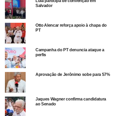
Lula participa de convenção em
alianças e estratégias de comunicação têm papel
Salvador
decisivo.
O objetivo central é garantir unidade entre os
aliados e ampliar o alcance das ações do governo
junto à população
, reforçando a imagem da gestão e
Otto Alencar reforça apoio à chapa do
seus resultados.
PT
Com a base mobilizada e o planejamento em andamento,
a expectativa é de que novas reuniões e agendas
Campanha do PT denuncia ataque a
políticas sejam realizadas nas próximas semanas,
perfis
consolidando o projeto de reeleição e ampliando o
diálogo com diferentes setores da sociedade baiana.
Aprovação de Jerônimo sobe para 57%
Redação Saiba+
Jaques Wagner confirma candidatura
ao Senado