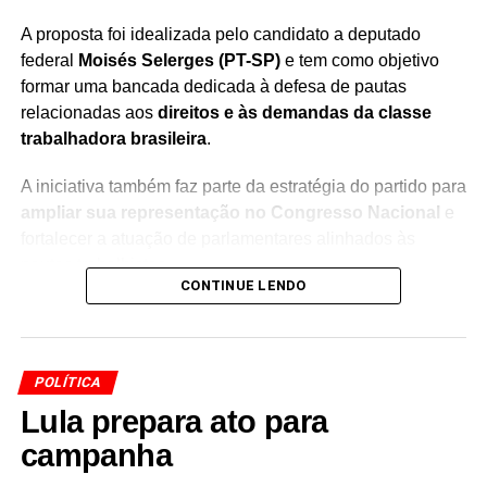
A proposta foi idealizada pelo candidato a deputado
federal
Moisés Selerges (PT-SP)
e tem como objetivo
formar uma bancada dedicada à defesa de pautas
relacionadas aos
direitos e às demandas da classe
trabalhadora brasileira
.
A iniciativa também faz parte da estratégia do partido para
ampliar sua representação no Congresso Nacional
e
fortalecer a atuação de parlamentares alinhados às
pautas trabalhistas.
CONTINUE LENDO
A ideia é reunir deputados em torno de temas
considerados prioritários para os trabalhadores, criando
uma articulação específica dentro da Câmara para
POLÍTICA
discutir e acompanhar propostas relacionadas ao
Lula prepara ato para
mercado de trabalho e aos direitos sociais.
campanha
Com o apoio de Lula, a proposta passou a ganhar espaço