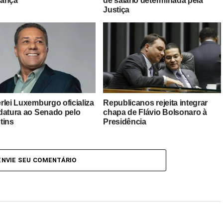
rança
de salário determinada pela
Justiça
rlei Luxemburgo oficializa
Republicanos rejeita integrar
datura ao Senado pelo
chapa de Flávio Bolsonaro à
tins
Presidência
ENVIE SEU COMENTÁRIO