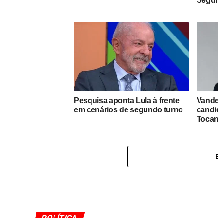
Segu
Pesquisa aponta Lula à frente
Vande
em cenários de segundo turno
candi
Tocan
POLÍTICA