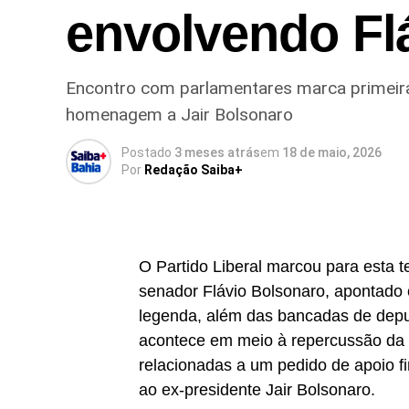
envolvendo Fl
Encontro com parlamentares marca primeira
homenagem a Jair Bolsonaro
Postado
3 meses atrás
em
18 de maio, 2026
Por
Redação Saiba+
O Partido Liberal marcou para esta t
senador Flávio Bolsonaro, apontado 
legenda, além das bancadas de deput
acontece em meio à repercussão da 
relacionadas a um pedido de apoio 
ao ex-presidente Jair Bolsonaro.