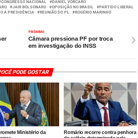
CONGRESSO NACIONAL
DANIEL VORCARO
ARO
JAIR BOLSONARO
OPOSIÇÃO NO BRASIL
PARTIDO LIBERAL
O À PRESIDÊNCIA
REUNIÃO DO PL
ROGÉRIO MARINHO
PRÓXIMO
ser
Câmara pressiona PF por troca
em investigação do INSS
OCÊ PODE GOSTAR
promete Ministério da
Romário recorre contra penhora