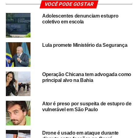
VOCÊ PODE GOSTAR
Segundo a Polícia Civil, o esquema criminoso resultou
Adolescentes denunciam estupro
em um prejuízo superior a
R$ 2 milhões
, valor que teria
coletivo em escola
sido obtido por meio de falsas promessas de lucro e
oportunidades de investimento. As autoridades apontam
que a investigada utilizava informações manipuladas
Lula promete Ministério da Segurança
para dar aparência de legalidade às negociações,
dificultando a identificação da fraude.
Durante o cumprimento dos mandados da Operação Tela
Operação Chicana tem advogada como
Falsa, os agentes localizaram uma
obra de arte que
principal alvo na Bahia
estaria relacionada às investigações
, reforçando as
suspeitas sobre a atuação do grupo criminoso. O material
apreendido será submetido à análise para auxiliar no
Ator é preso por suspeita de estupro de
esclarecimento dos fatos e na identificação de possíveis
vulnerável em São Paulo
novas vítimas.
A operação representa mais um passo no combate aos
Drone é usado em ataque durante
crimes patrimoniais e às fraudes financeiras que vêm