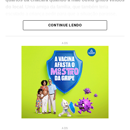
do local
. Uma amiga da família, que também teria
escutado a criança pedir para que a situação parasse,
acompanhou a mulher até o cômodo para verificar o que
CONTINUE LENDO
estava acontecendo.
Ao entrar no quarto,
a mãe encontrou o suspeito e a
ADS
criança sem roupas sobre a cama
. Conforme o boletim
de ocorrência, o menino demonstrava sinais de
desconforto e se queixava de dores. A testemunha relatou
às autoridades que foi responsável por acionar a Polícia
Militar após presenciar a cena.
Após a chegada dos policiais e a coleta dos primeiros
depoimentos,
a autoridade policial entendeu que os
relatos das testemunhas e as circunstâncias
verificadas no local eram suficientes para caracterizar
a situação de flagrante
, determinando a prisão do
investigado pelo crime de
estupro de vulnerável
.
ADS