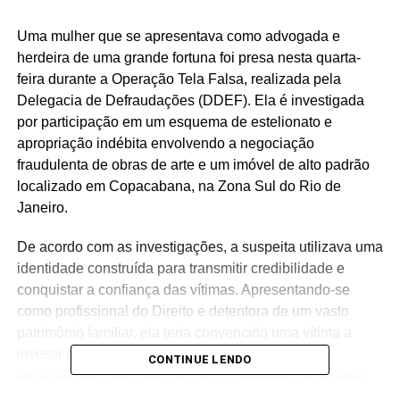
Uma mulher que se apresentava como advogada e
herdeira de uma grande fortuna foi presa nesta quarta-
feira durante a Operação Tela Falsa, realizada pela
Delegacia de Defraudações (DDEF). Ela é investigada
por participação em um esquema de estelionato e
apropriação indébita envolvendo a negociação
fraudulenta de obras de arte e um imóvel de alto padrão
localizado em Copacabana, na Zona Sul do Rio de
Janeiro.
De acordo com as investigações, a suspeita utilizava uma
identidade construída para transmitir credibilidade e
conquistar a confiança das vítimas. Apresentando-se
como profissional do Direito e detentora de um vasto
patrimônio familiar, ela teria convencido uma vítima a
investir em supostos negócios envolvendo peças
CONTINUE LENDO
artísticas valiosas e transações imobiliárias de elevado
valor financeiro.