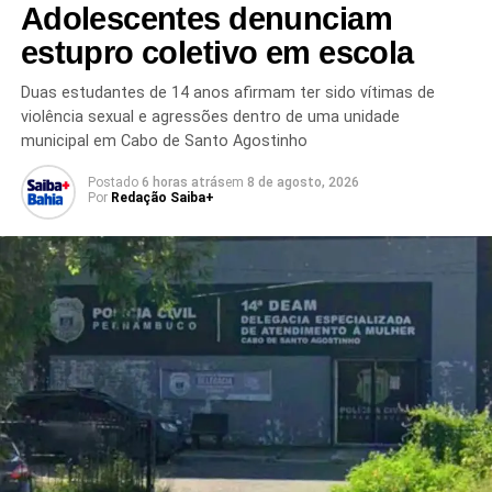
Adolescentes denunciam
grupo.
estupro coletivo em escola
A decisão judicial representa mais uma medida adotada
pelas forças de segurança no enfrentamento às
Duas estudantes de 14 anos afirmam ter sido vítimas de
organizações criminosas na Bahia. As investigações
violência sexual e agressões dentro de uma unidade
continuam para esclarecer a atuação dos envolvidos e
municipal em Cabo de Santo Agostinho
identificar possíveis conexões dentro da estrutura da
Postado
6 horas atrás
em
8 de agosto, 2026
facção.
Por
Redação Saiba+
Redação Saiba+