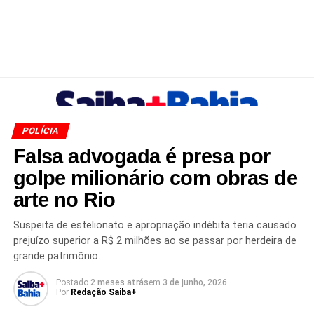
POLÍCIA
Falsa advogada é presa por
golpe milionário com obras de
arte no Rio
Suspeita de estelionato e apropriação indébita teria causado
prejuízo superior a R$ 2 milhões ao se passar por herdeira de
grande patrimônio.
Postado
2 meses atrás
em
3 de junho, 2026
Por
Redação Saiba+