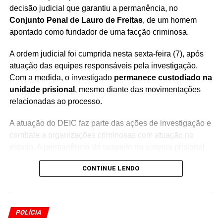
SEGURANÇA PÚBLICA
decisão judicial que garantiu a permanência, no
Conjunto Penal de Lauro de Freitas
, de um homem
PRÓXIMO
Operação Chancelas mira fraude fundiária em
apontado como fundador de uma facção criminosa.
Maraú
A ordem judicial foi cumprida nesta sexta-feira (7), após
NÃO PERCA
atuação das equipes responsáveis pela investigação.
Luiza Trajano diz que IA definirá o futuro das
nações
Com a medida, o investigado
permanece custodiado na
unidade prisional
, mesmo diante das movimentações
relacionadas ao processo.
A atuação do DEIC faz parte das ações de investigação e
combate a organizações criminosas com atuação no
estado. A permanência do suspeito no sistema prisional
busca garantir o cumprimento da determinação judicial e
CONTINUE LENDO
o andamento das medidas previstas no processo.
O homem é apontado pelas autoridades como
fundador
de uma facção criminosa
, sendo investigado por sua
POLÍCIA
suposta participação na estrutura e nas atividades do