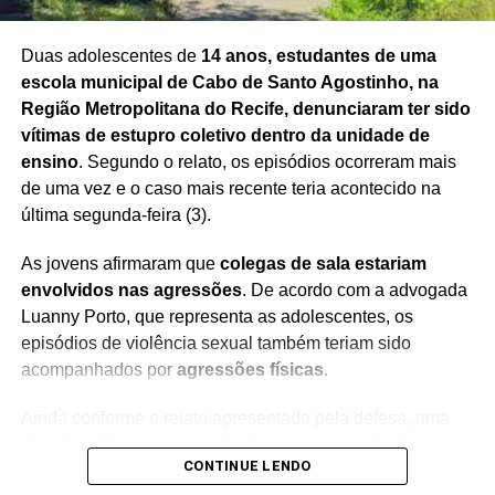
Duas adolescentes de
14 anos, estudantes de uma
escola municipal de Cabo de Santo Agostinho, na
Região Metropolitana do Recife, denunciaram ter sido
vítimas de estupro coletivo dentro da unidade de
ensino
. Segundo o relato, os episódios ocorreram mais
de uma vez e o caso mais recente teria acontecido na
última segunda-feira (3).
As jovens afirmaram que
colegas de sala estariam
envolvidos nas agressões
. De acordo com a advogada
Luanny Porto, que representa as adolescentes, os
episódios de violência sexual também teriam sido
acompanhados por
agressões físicas
.
Ainda conforme o relato apresentado pela defesa, uma
das situações teria ocorrido durante o intervalo. As
CONTINUE LENDO
adolescentes estariam na sala de aula quando, segundo