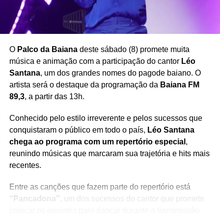
CONTRATAÇÃO DE ARTISTAS
CULTURA NORDESTINA
DEVINHO NOVAES
EVENTOS NA BAHIA
FESTAS JUNINAS BAHIA
FESTEJOS JUNINOS
MÚSICA BAIANA
NETTO BRITO
PABLO CANTOR
PAINEL DE TRANSPARÊNCIA
PREFEITURAS DA BAHIA
SÃO JOÃO 2026
SÃO JOÃO DA BAHIA 2026
O
Palco da Baiana
deste sábado (8) promete muita
SHOWS DE SÃO JOÃO
TAYRONE
THIAGO AQUINO
música e animação com a participação do cantor
Léo
TURISMO NA BAHIA
Santana
, um dos grandes nomes do pagode baiano. O
PRÓXIMO
artista será o destaque da programação da
Baiana FM
Ivete e Claudia surpreendem fãs em reencontro
89,3
, a partir das 13h.
público
NÃO PERCA
Conhecido pelo estilo irreverente e pelos sucessos que
Virginia tem movimentações financeiras
conquistaram o público em todo o país,
Léo Santana
analisadas pela PF
chega ao programa com um repertório especial
,
reunindo músicas que marcaram sua trajetória e hits mais
recentes.
Entre as canções que fazem parte do repertório está
“Pancadona”
, um dos sucessos do cantor que promete
colocar os ouvintes para dançar durante a transmissão.