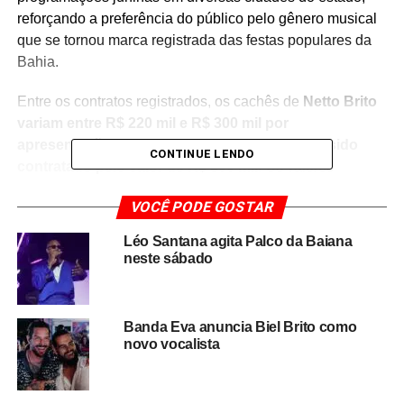
reforçando a preferência do público pelo gênero musical
que se tornou marca registrada das festas populares da
Bahia.
Entre os contratos registrados, os cachês de
Netto Brito
variam entre R$ 220 mil e R$ 300 mil por
apresentação
, enquanto
Devinho Novaes tem sido
CONTINUE LENDO
contratado pelo valor de R$ 300 mil
. Os valores
demonstram a valorização dos artistas no mercado de
VOCÊ PODE GOSTAR
eventos e a alta demanda por seus shows durante o
período junino.
Léo Santana agita Palco da Baiana
neste sábado
Além dos líderes do ranking, outros nomes de destaque
também figuram entre os mais requisitados pelas
administrações municipais. O cantor
Pablo
, considerado
Banda Eva anuncia Biel Brito como
um dos principais representantes do arrocha romântico,
novo vocalista
aparece entre os artistas com maior número de contratos
e cachês que podem chegar a
R$ 704 mil
. Na sequência
estão
Tayrone
, com apresentações contratadas por até