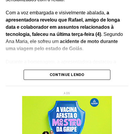
Com a voz embargada e visivelmente abalada,
a
apresentadora revelou que Rafael, amigo de longa
data e colaborador em assuntos relacionados à
tecnologia, faleceu na última terça-feira (4)
. Segundo
Ana Maria, ele sofreu um
acidente de moto durante
uma viagem pelo estado de Goiás
.
Durante a homenagem, a apresentadora destacou a
amizade construída ao longo dos anos e lembrou da
CONTINUE LENDO
importante contribuição de Rafael nos projetos
desenvolvidos ao seu lado.
Sem conseguir conter a
emoção, Ana Maria Braga chorou ao vivo
, recebendo
ADS
manifestações de solidariedade do público nas redes
sociais.
O momento rapidamente repercutiu entre fãs e
internautas, que enviaram mensagens de apoio à
apresentadora e prestaram homenagens ao colaborador.