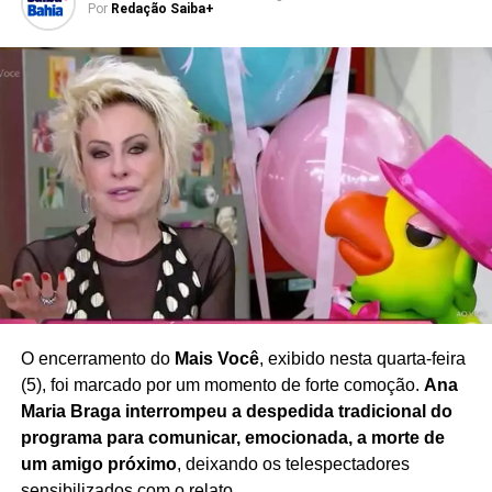
indicação clínica
, evitando riscos à saúde e o uso
Por
Redação Saiba+
indiscriminado.
Com sua declaração,
Leandra Leal reforça a
necessidade de ampliar o debate sobre imagem
corporal, saúde e bem-estar
, defendendo uma
sociedade que valorize a diversidade e reduza a pressão
estética sobre mulheres de diferentes idades e perfis.
Redação Saiba+
O encerramento do
Mais Você
, exibido nesta quarta-feira
(5), foi marcado por um momento de forte comoção.
Ana
Maria Braga interrompeu a despedida tradicional do
programa para comunicar, emocionada, a morte de
um amigo próximo
, deixando os telespectadores
sensibilizados com o relato.