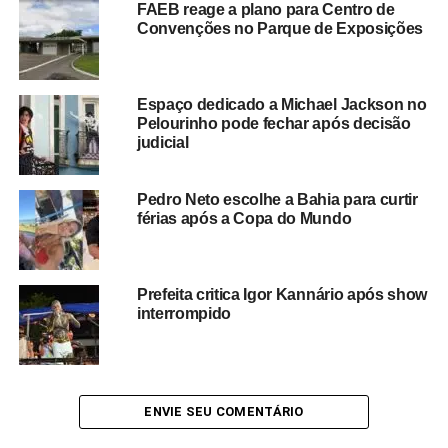
FAEB reage a plano para Centro de
R$ 380 mil
, e
Thiago Aquino
, cujo cachê alcança
R$
Convenções no Parque de Exposições
370 mil
.
O cenário evidencia a força econômica dos festejos
Espaço dedicado a Michael Jackson no
juninos na Bahia, considerados um dos maiores eventos
Pelourinho pode fechar após decisão
culturais do Nordeste. Todos os anos, as celebrações
judicial
movimentam milhões de reais, impulsionando setores
como turismo, comércio, hotelaria, gastronomia e
Pedro Neto escolhe a Bahia para curtir
entretenimento.
férias após a Copa do Mundo
A predominância do arrocha nas contratações também
demonstra a evolução do gênero dentro do mercado
Prefeita critica Igor Kannário após show
musical nordestino. Artistas que começaram suas
interrompido
carreiras em eventos regionais hoje ocupam espaço de
destaque nas maiores festas do calendário cultural
baiano, atraindo multidões e fortalecendo a identidade
musical do estado.
ENVIE SEU COMENTÁRIO
Com a proximidade dos festejos, a tendência é que novas