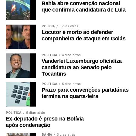
Bahia abre convenção nacional
que confirma candidatura de Lula
POLÍCIA
5 dias atrás
Locutor é morto ao defender
companheira de ataque em Goiás
POLÍTICA
4 dias atrás
Vanderlei Luxemburgo oficializa
candidatura ao Senado pelo
Tocantins
POLÍTICA
5 dias atrás
Prazo para convenções partidárias
termina na quarta-feira
POLÍTICA
5 dias atrás
Ex-deputado é preso na Bolívia
após condenação
BAHIA
3 dias atrás