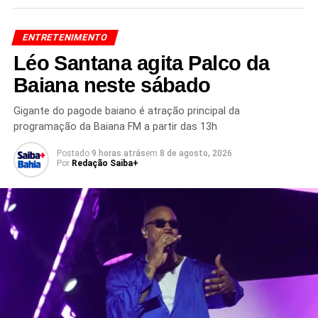
contratações sejam registradas, ampliando ainda mais a
participação dos principais nomes do arrocha nas
ENTRETENIMENTO
comemorações de São João em municípios de todas as
Léo Santana agita Palco da
regiões da Bahia.
Baiana neste sábado
Gigante do pagode baiano é atração principal da
programação da Baiana FM a partir das 13h
Redação Saiba+
Postado
9 horas atrás
em
8 de agosto, 2026
Por
Redação Saiba+
TÓPICOS RELACIONADOS
ARROCHA BAIANO
ARROCHA NO SÃO JOÃO
ARTISTAS MAIS CONTRATADOS DA BAHIA
ATRAÇÕES DO SÃO JOÃO
CACHÊ DEVINHO NOVAES
CACHÊ NETTO BRITO
CACHÊS DE ARTISTAS