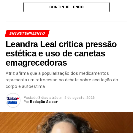
A participação do artista no
CONTINUE LENDO
Palco da Baiana
reforça a
proposta da atração de valorizar grandes nomes da
música baiana e levar entretenimento ao público por meio
da programação da rádio.
ENTRETENIMENTO
O programa será transmitido
ao vivo a partir das 13h
Leandra Leal critica pressão
deste sábado (8)
. Para acompanhar a participação de
estética e uso de canetas
Léo Santana e conferir os sucessos do Gigante, basta
emagrecedoras
sintonizar na
Baiana FM 89,3
.
Atriz afirma que a popularização dos medicamentos
representa um retrocesso no debate sobre aceitação do
corpo e autoestima
Redação Saiba+
Postado
3 dias atrás
em
5 de agosto, 2026
Por
Redação Saiba+