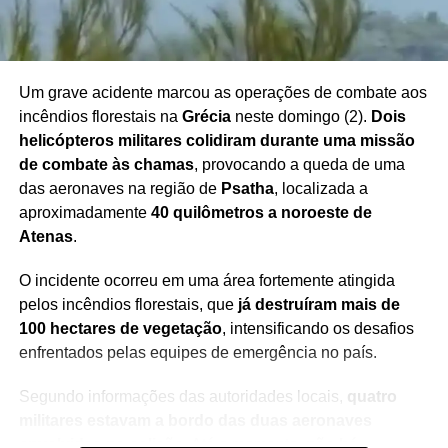
redução da violência e para a estabilidade na região.
Um grave acidente marcou as operações de combate aos
incêndios florestais na
Grécia
neste domingo (2).
Dois
Redação Saiba+
helicópteros militares colidiram durante uma missão
de combate às chamas
, provocando a queda de uma
das aeronaves na região de
Psatha
, localizada a
aproximadamente
40 quilômetros a noroeste de
Atenas
.
O incidente ocorreu em uma área fortemente atingida
pelos incêndios florestais, que
já destruíram mais de
100 hectares de vegetação
, intensificando os desafios
enfrentados pelas equipes de emergência no país.
Segundo informações das autoridades locais,
quatro
militares estavam a bordo das duas aeronaves
envolvidas na colisão
. Até o momento,
não há