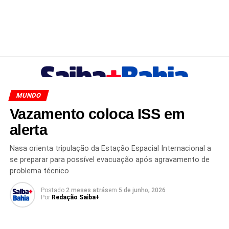
MUNDO
Vazamento coloca ISS em
alerta
Nasa orienta tripulação da Estação Espacial Internacional a
se preparar para possível evacuação após agravamento de
problema técnico
Postado
2 meses atrás
em
5 de junho, 2026
Por
Redação Saiba+