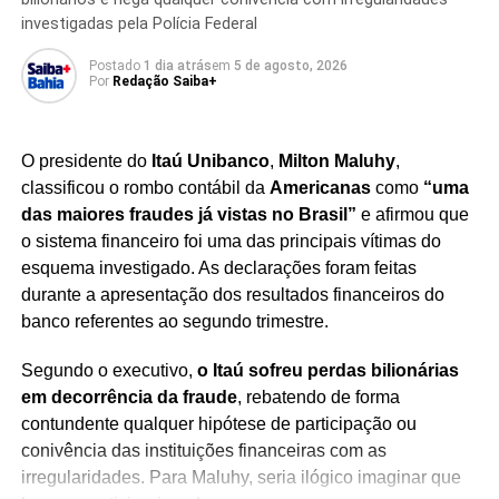
investigadas pela Polícia Federal
Até o momento, não há informações sobre feridos ou
riscos imediatos à vida dos ocupantes da estação
,
Postado
1 dia atrás
em
5 de agosto, 2026
Por
Redação Saiba+
mas os procedimentos de emergência seguem ativos
enquanto as equipes trabalham para solucionar a falha.
O presidente do
Itaú Unibanco
,
Milton Maluhy
,
O episódio reforça os desafios enfrentados pelas missões
classificou o rombo contábil da
Americanas
como
“uma
espaciais de longa duração, onde qualquer alteração
das maiores fraudes já vistas no Brasil”
e afirmou que
estrutural exige resposta rápida e coordenação entre
o sistema financeiro foi uma das principais vítimas do
diferentes agências internacionais. A expectativa é que
esquema investigado. As declarações foram feitas
novas atualizações sejam divulgadas após a conclusão
durante a apresentação dos resultados financeiros do
das inspeções e dos reparos em andamento.
banco referentes ao segundo trimestre.
Segundo o executivo,
o Itaú sofreu perdas bilionárias
em decorrência da fraude
, rebatendo de forma
Redação Saiba+
contundente qualquer hipótese de participação ou
conivência das instituições financeiras com as
irregularidades. Para Maluhy, seria ilógico imaginar que