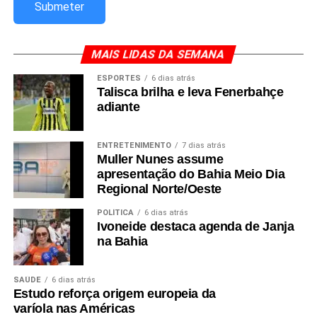
MAIS LIDAS DA SEMANA
ESPORTES
6 dias atrás
Talisca brilha e leva Fenerbahçe
adiante
ENTRETENIMENTO
7 dias atrás
Muller Nunes assume
apresentação do Bahia Meio Dia
Regional Norte/Oeste
POLÍTICA
6 dias atrás
Ivoneide destaca agenda de Janja
na Bahia
SAÚDE
6 dias atrás
Estudo reforça origem europeia da
varíola nas Américas