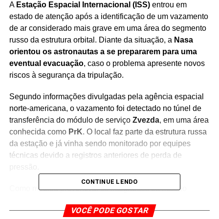
A
Estação Espacial Internacional (ISS)
entrou em
estado de atenção após a identificação de um vazamento
de ar considerado mais grave em uma área do segmento
russo da estrutura orbital. Diante da situação, a
Nasa
orientou os astronautas a se prepararem para uma
eventual evacuação
, caso o problema apresente novos
riscos à segurança da tripulação.
Segundo informações divulgadas pela agência espacial
norte-americana, o vazamento foi detectado no túnel de
transferência do módulo de serviço
Zvezda
, em uma área
conhecida como
PrK
. O local faz parte da estrutura russa
da estação e já vinha sendo monitorado por equipes
técnicas devido a registros anteriores de perda de
pressão.
CONTINUE LENDO
Como medida preventiva, os integrantes da missão
receberam orientações para permanecer em áreas
VOCÊ PODE GOSTAR
seguras enquanto os procedimentos de avaliação e