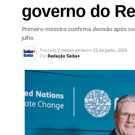
governo do Re
Primeiro-ministro confirma decisão após con
julho.
Postado
2 meses atrás
em
22 de junho, 2026
Por
Redação Saiba+