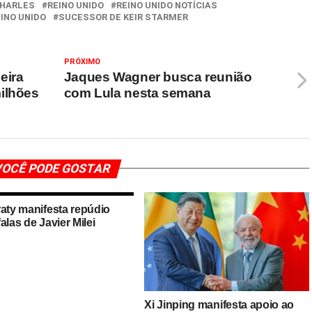
CHARLES
REINO UNIDO
REINO UNIDO NOTÍCIAS
INO UNIDO
SUCESSOR DE KEIR STARMER
PRÓXIMO
eira
Jaques Wagner busca reunião
ilhões
com Lula nesta semana
OCÊ PODE GOSTAR
raty manifesta repúdio
alas de Javier Milei
Xi Jinping manifesta apoio ao