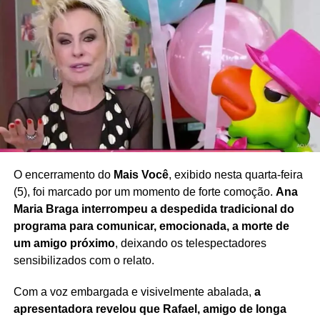
necessidade de ampliar o debate sobre imagem
corporal, saúde e bem-estar
, defendendo uma
sociedade que valorize a diversidade e reduza a pressão
estética sobre mulheres de diferentes idades e perfis.
Redação Saiba+
O encerramento do
Mais Você
, exibido nesta quarta-feira
(5), foi marcado por um momento de forte comoção.
Ana
Maria Braga interrompeu a despedida tradicional do
programa para comunicar, emocionada, a morte de
um amigo próximo
, deixando os telespectadores
sensibilizados com o relato.
Com a voz embargada e visivelmente abalada,
a
apresentadora revelou que Rafael, amigo de longa