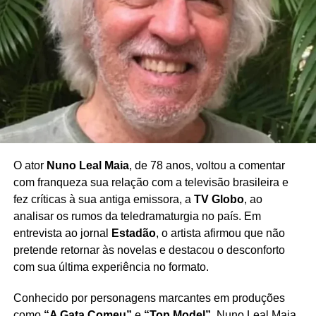
O ator
Nuno Leal Maia
, de 78 anos, voltou a comentar
com franqueza sua relação com a televisão brasileira e
fez críticas à sua antiga emissora, a
TV Globo
, ao
analisar os rumos da teledramaturgia no país. Em
entrevista ao jornal
Estadão
, o artista afirmou que não
pretende retornar às novelas e destacou o desconforto
com sua última experiência no formato.
Conhecido por personagens marcantes em produções
como
“A Gata Comeu”
e
“Top Model”
, Nuno Leal Maia