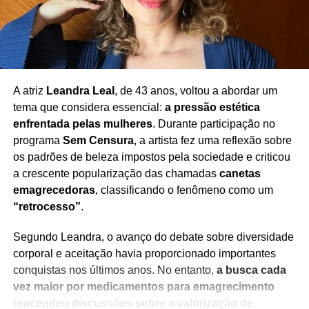
A atriz
Leandra Leal
, de 43 anos, voltou a abordar um
tema que considera essencial:
a pressão estética
enfrentada pelas mulheres
. Durante participação no
programa
Sem Censura
, a artista fez uma reflexão sobre
os padrões de beleza impostos pela sociedade e criticou
a crescente popularização das chamadas
canetas
emagrecedoras
, classificando o fenômeno como um
“retrocesso”
.
Segundo Leandra, o avanço do debate sobre diversidade
corporal e aceitação havia proporcionado importantes
conquistas nos últimos anos. No entanto,
a busca cada
vez maior por medicamentos para emagrecimento
reacendeu discussões sobre a valorização de