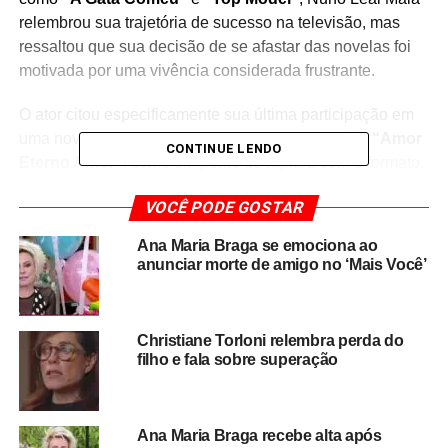
relembrou sua trajetória de sucesso na televisão, mas
ressaltou que sua decisão de se afastar das novelas foi
motivada por uma vivência considerada frustrante.
O ator citou especificamente sua última participação em
uma novela da emissora, em
2012, na produção “Amor
CONTINUE LENDO
Eterno Amor”
, como um ponto de ruptura com o formato.
Segundo ele, a experiência influenciou diretamente sua
VOCÊ PODE GOSTAR
escolha de não retornar mais ao gênero que o consagrou
ao longo de décadas de carreira.
Ana Maria Braga se emociona ao
anunciar morte de amigo no ‘Mais Você’
Durante a entrevista, o artista também comentou
mudanças na indústria televisiva e no modelo de
produção das novelas, apontando uma transformação
Christiane Torloni relembra perda do
significativa no conteúdo e na forma de atuação dos
filho e fala sobre superação
profissionais ao longo dos anos.
Apesar das críticas, Nuno Leal Maia reforçou seu legado
Ana Maria Braga recebe alta após
na televisão brasileira, onde construiu uma carreira sólida