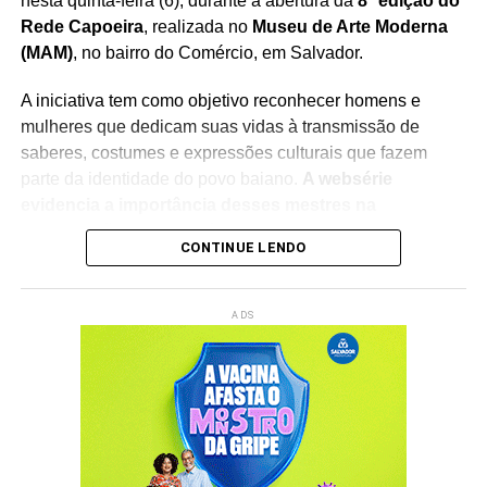
nesta quinta-feira (6), durante a abertura da
8ª edição do
Rede Capoeira
, realizada no
Museu de Arte Moderna
(MAM)
, no bairro do Comércio, em Salvador.
A iniciativa tem como objetivo reconhecer homens e
mulheres que dedicam suas vidas à transmissão de
saberes, costumes e expressões culturais que fazem
parte da identidade do povo baiano.
A websérie
evidencia a importância desses mestres na
preservação do patrimônio imaterial
, reforçando o
CONTINUE LENDO
papel da cultura popular na construção da memória
coletiva e na formação das novas gerações.
ADS
O lançamento integra a programação do
Rede Capoeira
,
evento que reúne artistas, pesquisadores, representantes
de movimentos culturais e admiradores da cultura afro-
brasileira.
A cerimônia contará com a participação da
ministra da Cultura, Margareth Menezes
, fortalecendo o
debate sobre políticas públicas voltadas à valorização