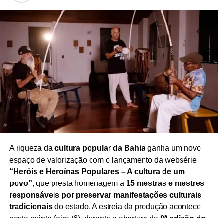
A comoção tomou conta do encerramento do
programa
, transformando o tradicional momento de
despedida em uma homenagem marcada pela emoção e
pelo reconhecimento à trajetória de Rafael. A repercussão
do episódio também gerou inúmeras manifestações de
pesar entre telespectadores e admiradores da
apresentadora.
Redação Saiba+
A riqueza da
cultura popular da Bahia
ganha um novo
espaço de valorização com o lançamento da websérie
“Heróis e Heroínas Populares – A cultura de um
povo”
, que presta homenagem a
15 mestras e mestres
responsáveis por preservar manifestações culturais
tradicionais
do estado. A estreia da produção acontece