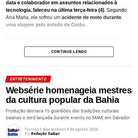
data e colaborador em assuntos relacionados à
tecnologia, faleceu na última terça-feira (4)
. Segundo
Ana Maria, ele sofreu um
acidente de moto durante
uma viagem pelo estado de Goiás
.
Durante a homenagem, a apresentadora destacou a
amizade construída ao longo dos anos e lembrou da
CONTINUE LENDO
importante contribuição de Rafael nos projetos
desenvolvidos ao seu lado.
Sem conseguir conter a
emoção, Ana Maria Braga chorou ao vivo
, recebendo
manifestações de solidariedade do público nas redes
ENTRETENIMENTO
sociais.
Websérie homenageia mestres
O momento rapidamente repercutiu entre fãs e
da cultura popular da Bahia
internautas, que enviaram mensagens de apoio à
apresentadora e prestaram homenagens ao colaborador.
Produção destaca 15 guardiões das tradições culturais
baianas e será lançada durante evento no MAM, em Salvador
A despedida emocionada reforçou o carinho que Ana
Maria demonstrava pelo amigo e evidenciou o impacto da
Postado
2 dias atrás
em
5 de agosto, 2026
perda em sua vida pessoal.
Por
Redação Saiba+