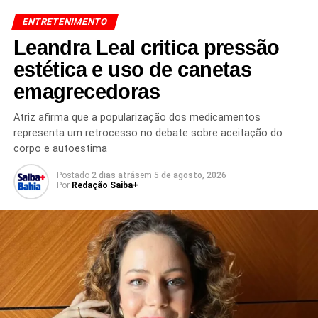
CRÍTICA À GLOBO
ENTREVISTAS DE ATORES
ESTADÃO
ENTRETENIMENTO
GLOBO
NOVELAS BRASILEIRAS
NOVELAS DA GLOBO
NUNO LEAL MAIA
TELEDRAMATURGIA BRASILEIRA
Leandra Leal critica pressão
TELEVISÃO BRASILEIRA
TOP MODEL
estética e uso de canetas
PRÓXIMO
emagrecedoras
Influenciadores viram alvo de ação sobre apostas
NÃO PERCA
Atriz afirma que a popularização dos medicamentos
Brasileira é condenada por perseguição a Jung
representa um retrocesso no debate sobre aceitação do
Kook, do BTS
corpo e autoestima
Postado
2 dias atrás
em
5 de agosto, 2026
Por
Redação Saiba+