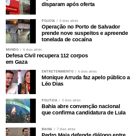
disparam após oferta
POLÍCIA
5 dias atrás
Operação no Porto de Salvador
prende nove suspeitos e apreende
tonelada de cocaína
MUNDO
6 dias atrás
Defesa Civil recupera 112 corpos
em Gaza
ENTRETENIMENTO
6 dias atrás
Monique Arruda faz apelo público a
Léo Dias
POLÍTICA
5 dias atrás
Bahia abre convenção nacional
que confirma candidatura de Lula
BAHIA
7 dias atrás
Pedro Maia defende diálogo entre