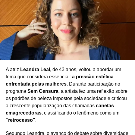
TÓPICOS RELACIONADOS
ASSÉDIO A FAMOSOS
BTS
BTS NOTÍCIA
CASO JUNG KOOK
CELEBRIDADES COREANAS
COREIA DO SUL JUSTIÇA
CRIME DE PERSEGUIÇÃO
FÃ BRASILEIRA BTS
FÃS BTS
INVASÃO DE RESIDÊNCIA
JUNG KOOK
K-POP
LIBERDADE CONDICIONAL
PERSEGUIÇÃO A ARTISTA
PRISÃO BTS
PRIVACIDADE DE ARTISTAS
THE KOREA TIMES
PRÓXIMO
Nuno Leal Maia critica Globo e descarta retorno
às novelas
A atriz
Leandra Leal
, de 43 anos, voltou a abordar um
NÃO PERCA
tema que considera essencial:
a pressão estética
Acidente em evento de Itapetinga deixa feridos
enfrentada pelas mulheres
. Durante participação no
antes de show de Amado Batista
programa
Sem Censura
, a artista fez uma reflexão sobre
os padrões de beleza impostos pela sociedade e criticou
a crescente popularização das chamadas
canetas
emagrecedoras
, classificando o fenômeno como um
“retrocesso”
.
Segundo Leandra, o avanço do debate sobre diversidade