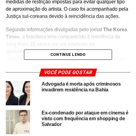
medidas de restrição impostas para evitar qualquer tipo
de aproximação do artista. O caso foi acompanhado pela
Justiça sul-coreana devido à reincidência das ações.
Segundo informações divulgadas pelo jornal
The Korea
Times
, a brasileira teria comparecido à residência de
Jung Kook
22 vezes em um intervalo de
aproximadamente um mês
. Em algumas dessas
CONTINUE LENDO
ocasiões, ela aguardava a chegada do cantor e deixava
cartas e outros objetos no local.
VOCÊ PODE GOSTAR
A repetição dos episódios foi considerada um fator
Advogada é morta após criminosos
agravante no processo, levando à condenação por
invadirem residência na Bahia
comportamento de perseguição, prática que é tratada
com rigor pelas autoridades da Coreia do Sul,
especialmente em casos envolvendo figuras públicas e
Ex-condenado por ataque em cinema é
celebridades.
visto com frequência em shopping de
Salvador
O caso reacende o debate sobre os limites da admiração