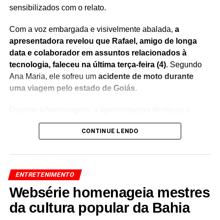
sensibilizados com o relato.
Com a voz embargada e visivelmente abalada,
a
apresentadora revelou que Rafael, amigo de longa
data e colaborador em assuntos relacionados à
tecnologia, faleceu na última terça-feira (4)
. Segundo
Ana Maria, ele sofreu um
acidente de moto durante
uma viagem pelo estado de Goiás
.
Durante a homenagem, a apresentadora destacou a
amizade construída ao longo dos anos e lembrou da
CONTINUE LENDO
importante contribuição de Rafael nos projetos
desenvolvidos ao seu lado.
Sem conseguir conter a
emoção, Ana Maria Braga chorou ao vivo
, recebendo
manifestações de solidariedade do público nas redes
ENTRETENIMENTO
sociais.
Websérie homenageia mestres
O momento rapidamente repercutiu entre fãs e
da cultura popular da Bahia
internautas, que enviaram mensagens de apoio à