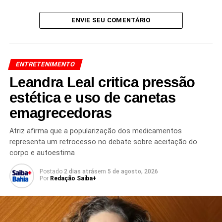
de fãs e a necessidade de respeito à privacidade de
artistas internacionais, que frequentemente enfrentam
ENVIE SEU COMENTÁRIO
situações semelhantes envolvendo assédio e
perseguição.
A decisão judicial reforça as medidas de proteção
ENTRETENIMENTO
adotadas no país para coibir esse tipo de comportamento,
Leandra Leal critica pressão
buscando garantir a segurança dos artistas e evitar novas
ocorrências.
estética e uso de canetas
emagrecedoras
Atriz afirma que a popularização dos medicamentos
representa um retrocesso no debate sobre aceitação do
Redação Saiba+
corpo e autoestima
Postado
2 dias atrás
em
5 de agosto, 2026
Por
Redação Saiba+