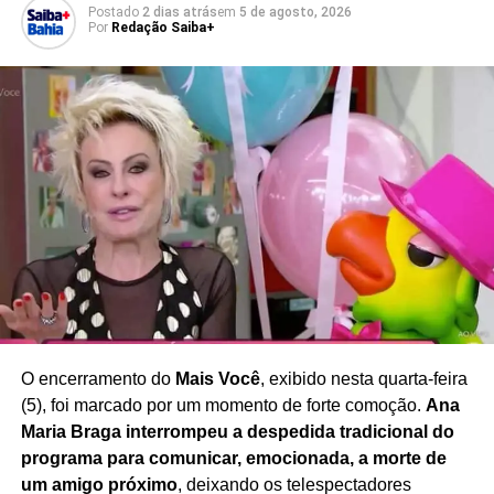
Postado
2 dias atrás
em
5 de agosto, 2026
indicação clínica
, evitando riscos à saúde e o uso
Por
Redação Saiba+
indiscriminado.
Com sua declaração,
Leandra Leal reforça a
necessidade de ampliar o debate sobre imagem
corporal, saúde e bem-estar
, defendendo uma
sociedade que valorize a diversidade e reduza a pressão
estética sobre mulheres de diferentes idades e perfis.
Redação Saiba+
O encerramento do
Mais Você
, exibido nesta quarta-feira
(5), foi marcado por um momento de forte comoção.
Ana
Maria Braga interrompeu a despedida tradicional do
programa para comunicar, emocionada, a morte de
um amigo próximo
, deixando os telespectadores