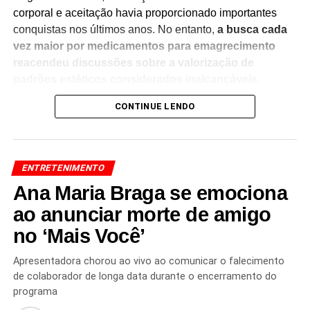
corporal e aceitação havia proporcionado importantes
conquistas nos últimos anos. No entanto,
a busca cada
vez maior por medicamentos para emagrecimento
reacendeu discussões sobre a valorização de
padrões estéticos considerados inalcançáveis
,
especialmente para as mulheres.
CONTINUE LENDO
A atriz destacou que a pressão para atender às
expectativas de aparência acompanha sua trajetória
profissional desde o início da carreira.
Ela defendeu a
ENTRETENIMENTO
importância de fortalecer o respeito às diferentes
Ana Maria Braga se emociona
formas de corpo e de combater cobranças estéticas
que afetam a autoestima e a saúde emocional
ao anunciar morte de amigo
.
no ‘Mais Você’
O tema tem gerado amplo debate no meio artístico e nas
redes sociais, especialmente diante da crescente procura
Apresentadora chorou ao vivo ao comunicar o falecimento
por medicamentos utilizados para perda de peso.
de colaborador de longa data durante o encerramento do
Especialistas apontam que o uso desses tratamentos
programa
deve ocorrer apenas com
acompanhamento médico e