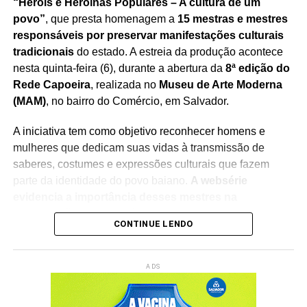
“Heróis e Heroínas Populares – A cultura de um
povo”
, que presta homenagem a
15 mestras e mestres
responsáveis por preservar manifestações culturais
tradicionais
do estado. A estreia da produção acontece
nesta quinta-feira (6), durante a abertura da
8ª edição do
Rede Capoeira
, realizada no
Museu de Arte Moderna
(MAM)
, no bairro do Comércio, em Salvador.
A iniciativa tem como objetivo reconhecer homens e
mulheres que dedicam suas vidas à transmissão de
saberes, costumes e expressões culturais que fazem
parte da identidade do povo baiano.
A websérie
evidencia a importância desses mestres na
preservação do patrimônio imaterial
, reforçando o
CONTINUE LENDO
papel da cultura popular na construção da memória
coletiva e na formação das novas gerações.
ADS
O lançamento integra a programação do
Rede Capoeira
,
evento que reúne artistas, pesquisadores, representantes