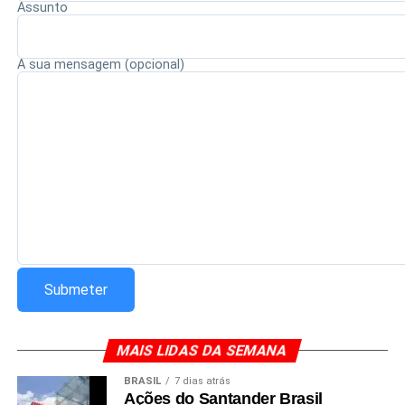
atravessam décadas e continuam inspirando novas
Assunto
gerações.
A sua mensagem (opcional)
Redação Saiba+
MAIS LIDAS DA SEMANA
BRASIL
7 dias atrás
Ações do Santander Brasil