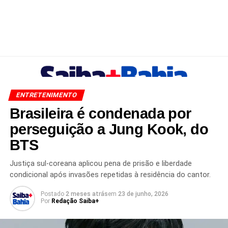
ENTRETENIMENTO
Brasileira é condenada por
perseguição a Jung Kook, do
BTS
Justiça sul-coreana aplicou pena de prisão e liberdade
condicional após invasões repetidas à residência do cantor.
Postado
2 meses atrás
em
23 de junho, 2026
Por
Redação Saiba+