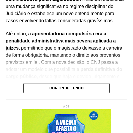
uma mudança significativa no regime disciplinar do
Judiciário e estabelece um novo entendimento para
casos envolvendo faltas consideradas gravíssimas.
Até então,
a aposentadoria compulsória era a
penalidade administrativa mais severa aplicada a
juízes
, permitindo que o magistrado deixasse a carreira
de forma obrigatória, mantendo o direito aos proventos
previstos em lei. Com a nova decisão, o CNJ passa a
adotar um modelo que possibilita
a perda definitiva do
cargo público
, desde que haja o devido julgamento e
observância das regras constitucionais.
CONTINUE LENDO
A mudança foi debatida durante sessão presidida pelo
ministro Edson Fachin
, que também preside o
ADS
Supremo Tribunal Federal (STF)
. Na abertura dos
trabalhos, o ministro destacou a importância do debate
institucional e ressaltou que a decisão representa um
avanço no aperfeiçoamento dos mecanismos de