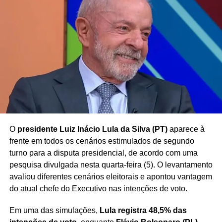
Enquanto o processo segue em tramitação, o caso chama
atenção por envolver uma discussão sobre
a
possibilidade de penhora de parte da remuneração de
agentes públicos para quitação de dívidas
, tema
frequentemente debatido no âmbito do Poder Judiciário.
Redação Saiba+
O
presidente Luiz Inácio Lula da Silva (PT)
aparece à
frente em todos os cenários estimulados de segundo
turno para a disputa presidencial, de acordo com uma
pesquisa divulgada nesta quarta-feira (5). O levantamento
avaliou diferentes cenários eleitorais e apontou vantagem
do atual chefe do Executivo nas intenções de voto.
Em uma das simulações,
Lula registra 48,5% das