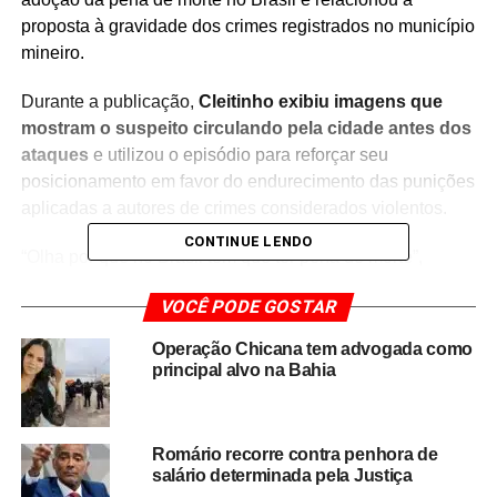
proposta à gravidade dos crimes registrados no município
mineiro.
Durante a publicação,
Cleitinho exibiu imagens que
mostram o suspeito circulando pela cidade antes dos
ataques
e utilizou o episódio para reforçar seu
posicionamento em favor do endurecimento das punições
aplicadas a autores de crimes considerados violentos.
CONTINUE LENDO
“Olha por que no Brasil tem que ter pena de morte”,
afirmou o senador no início da gravação, destacando que
VOCÊ PODE GOSTAR
situações como a registrada em Visconde do Rio Branco
deveriam ampliar o debate sobre mudanças na legislação
Operação Chicana tem advogada como
penal do país.
principal alvo na Bahia
A declaração rapidamente repercutiu nas redes sociais,
gerando manifestações favoráveis e contrárias à
Romário recorre contra penhora de
proposta. O tema da pena de morte costuma provocar
salário determinada pela Justiça
intensos debates no cenário político e jurídico brasileiro,