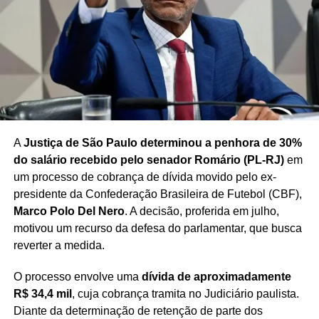
CRIMINALIDADE
DEBATE SOBRE PENA DE MORTE
ENDURECIMENTO DAS PENAS
LEGISLAÇÃO PENAL
PENA DE MORTE NO BRASIL
POLÍTICA BRASILEIRA
PUNIÇÃO CRIMINAL
REDES SOCIAIS
REPÚBLICA DOS REPUBLICANOS
SEGURANÇA PÚBLICA
SENADOR CLEITINHO
VIOLÊNCIA NO BRASIL
VISCONDE DO RIO BRANCO
ZONA DA MATA MINEIRA
PRÓXIMO
Lula parabeniza novo presidente da Colômbia
A
Justiça de São Paulo determinou a penhora de 30%
NÃO PERCA
do salário recebido pelo senador Romário (PL-RJ)
em
Família aguarda laudo sobre morte de ex-
deputada
um processo de cobrança de dívida movido pelo ex-
presidente da Confederação Brasileira de Futebol (CBF),
Marco Polo Del Nero
. A decisão, proferida em julho,
motivou um recurso da defesa do parlamentar, que busca
reverter a medida.
O processo envolve uma
dívida de aproximadamente
R$ 34,4 mil
, cuja cobrança tramita no Judiciário paulista.
Diante da determinação de retenção de parte dos