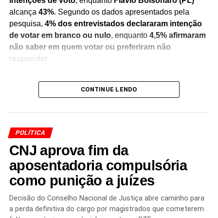
intenções de voto
, enquanto
Flávio Bolsonaro (PL)
alcança
43%
. Segundo os dados apresentados pela
pesquisa,
4% dos entrevistados declararam intenção
de votar em branco ou nulo
, enquanto
4,5% afirmaram
não saber em quem votar ou preferiram não
responder
.
Os números refletem um recorte do cenário eleitoral no
CONTINUE LENDO
momento da realização do levantamento e servem como
um indicativo das preferências do eleitorado consultado.
Pesquisas de intenção de voto não representam
resultado definitivo das eleições
, mas são utilizadas
POLÍTICA
para acompanhar a evolução do cenário político e das
CNJ aprova fim da
tendências entre os eleitores.
aposentadoria compulsória
A divulgação do levantamento ocorre em meio às
como punição a juízes
movimentações dos partidos e lideranças políticas para a
próxima disputa presidencial. Com o avanço do
Decisão do Conselho Nacional de Justiça abre caminho para
calendário eleitoral, novas pesquisas deverão medir a
a perda definitiva do cargo por magistrados que cometerem