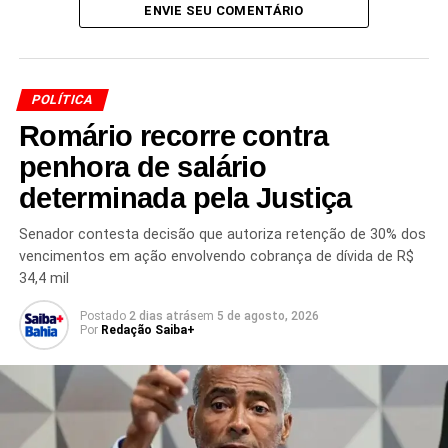
ENVIE SEU COMENTÁRIO
Enquanto as investigações sobre a chacina seguem em
andamento, a manifestação do senador ampliou a
visibilidade do caso e reacendeu uma discussão
POLÍTICA
recorrente sobre os limites das punições criminais no
Romário recorre contra
Brasil.
penhora de salário
determinada pela Justiça
Redação Saiba+
Senador contesta decisão que autoriza retenção de 30% dos
vencimentos em ação envolvendo cobrança de dívida de R$
34,4 mil
Postado
2 dias atrás
em
5 de agosto, 2026
Por
Redação Saiba+
TÓPICOS RELACIONADOS
CASO DE REPERCUSSÃO
CHACINA EM MINAS GERAIS
CLEITINHO AZEVEDO
CONSTITUIÇÃO FEDERAL
CRIME EM MINAS GERAIS