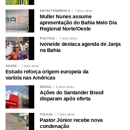
ENTRETENIMENTO
7 dias atrás
Muller Nunes assume
apresentação do Bahia Meio Dia
Regional Norte/Oeste
POLÍTICA
7 dias atrás
Ivoneide destaca agenda de Janja
na Bahia
SAÚDE
7 dias atrás
Estudo reforça origem europeia da
varíola nas Américas
BRASIL
6 dias atrás
Ações do Santander Brasil
disparam após oferta
POLÍCIA
7 dias atrás
Pastor Júnior recebe nova
condenação