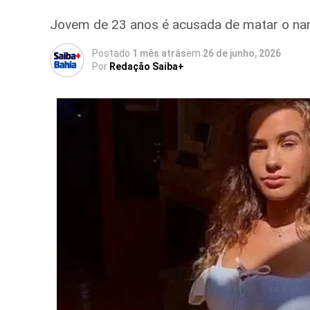
Jovem de 23 anos é acusada de matar o nam
Postado
1 mês atrás
em
26 de junho, 2026
Por
Redação Saiba+