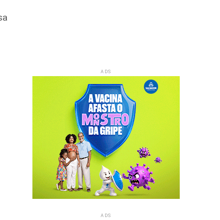
sa
ADS
ADS