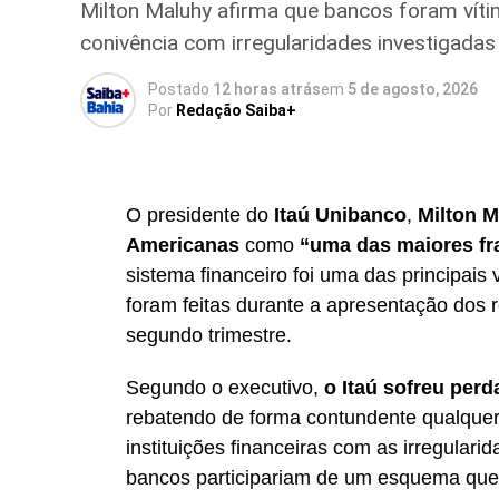
Milton Maluhy afirma que bancos foram vítim
conivência com irregularidades investigadas 
Postado
12 horas atrás
em
5 de agosto, 2026
Por
Redação Saiba+
O presidente do
Itaú Unibanco
,
Milton 
Americanas
como
“uma das maiores fra
sistema financeiro foi uma das principais
foram feitas durante a apresentação dos r
segundo trimestre.
Segundo o executivo,
o Itaú sofreu perd
rebatendo de forma contundente qualquer 
instituições financeiras com as irregulari
bancos participariam de um esquema que g