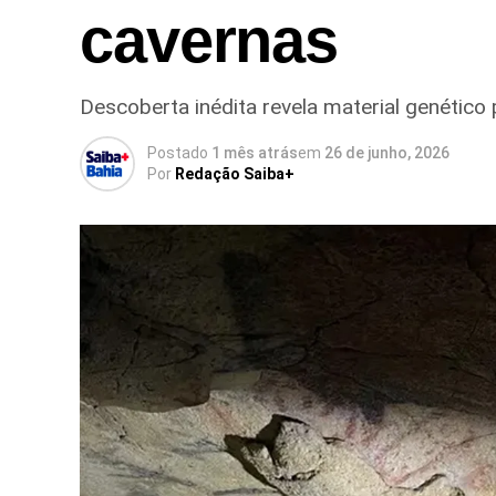
cavernas
Descoberta inédita revela material genétic
Postado
1 mês atrás
em
26 de junho, 2026
Por
Redação Saiba+