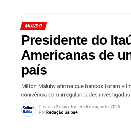
MUNDO
Presidente do Ita
Americanas de u
país
Milton Maluhy afirma que bancos foram vítim
conivência com irregularidades investigadas 
Postado
2 dias atrás
em
5 de agosto, 2026
Por
Redação Saiba+