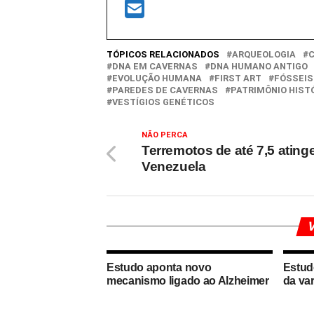
TÓPICOS RELACIONADOS
ARQUEOLOGIA
DNA EM CAVERNAS
DNA HUMANO ANTIGO
EVOLUÇÃO HUMANA
FIRST ART
FÓSSEI
PAREDES DE CAVERNAS
PATRIMÔNIO HIST
VESTÍGIOS GENÉTICOS
NÃO PERCA
Terremotos de até 7,5 ating
Venezuela
V
Estudo aponta novo
Estud
mecanismo ligado ao Alzheimer
da va