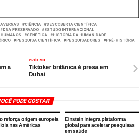
CAVERNAS
CIÊNCIA
DESCOBERTA CIENTÍFICA
DNA PRESERVADO
ESTUDO INTERNACIONAL
S HUMANOS
GENÉTICA
HISTÓRIA DA HUMANIDADE
ÓRICO
PESQUISA CIENTÍFICA
PESQUISADORES
PRÉ-HISTÓRIA
PRÓXIMO
em a
Tiktoker britânica é presa em
Dubai
OCÊ PODE GOSTAR
o reforça origem europeia
Einstein integra plataforma
ríola nas Américas
global para acelerar pesquisas
em saúde