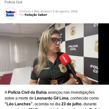
participação de integrantes de organizações criminosas
Polícia Civil
na utilização da tecnologia para a prática de crimes.
Postado
2 dias atrás
em
5 de agosto, 2026
Por
Redação Saiba+
O caso acende um alerta para o uso de drones em
ações criminosas
, reforçando a preocupação das forças
de segurança com o emprego de equipamentos
tecnológicos por facções em disputas territoriais. A Polícia
Civil segue realizando diligências para combater a
atuação dos grupos envolvidos e reforçar a segurança na
região.
Redação Saiba+
A
Polícia Civil da Bahia
avançou nas investigações
sobre a morte de
Leonardo Gil Lima
, conhecido como
“Léo Lanches”
, ocorrida no dia
23 de julho
, durante