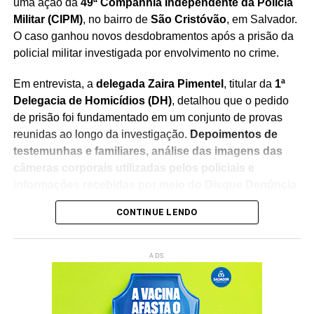
uma ação da
49ª Companhia Independente da Polícia
Militar (CIPM)
, no bairro de
São Cristóvão
, em Salvador.
O caso ganhou novos desdobramentos após a prisão da
policial militar investigada por envolvimento no crime.
Em entrevista, a
delegada Zaira Pimentel
, titular da
1ª
Delegacia de Homicídios (DH)
, detalhou que o pedido
de prisão foi fundamentado em um conjunto de provas
reunidas ao longo da investigação.
Depoimentos de
testemunhas e familiares, análise das imagens das
câmeras corporais utilizadas pelos policiais e
informações recebidas por meio do Disque Denúncia
foram considerados fundamentais para a elucidação
CONTINUE LENDO
do caso
.
Segundo a delegada, o material coletado permitiu que a
ADS
Polícia Civil encaminhasse ao Poder Judiciário o pedido
de prisão preventiva da policial militar, que foi cumprido
na última terça-feira (4).
A investigada está custodiada