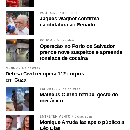
POLÍTICA
7 dias atrás
Jaques Wagner confirma
candidatura ao Senado
POLÍCIA
5 dias atrás
Operação no Porto de Salvador
prende nove suspeitos e apreende
tonelada de cocaína
MUNDO
6 dias atrás
Defesa Civil recupera 112 corpos
em Gaza
ESPORTES
7 dias atrás
Matheus Cunha retribui gesto de
mecânico
ENTRETENIMENTO
6 dias atrás
Monique Arruda faz apelo público a
Léo Dias