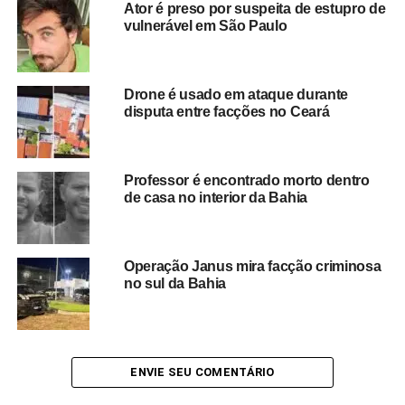
Ator é preso por suspeita de estupro de
homicídio
, além de apurar se houve participação de
vulnerável em São Paulo
outras pessoas.
O caso segue sob responsabilidade das autoridades
Drone é usado em ataque durante
mineiras, que darão continuidade às diligências para
disputa entre facções no Ceará
esclarecer todos os detalhes do assassinato que chocou
moradores da capital.
Professor é encontrado morto dentro
de casa no interior da Bahia
Redação Saiba+
Operação Janus mira facção criminosa
no sul da Bahia
ENVIE SEU COMENTÁRIO
TÓPICOS RELACIONADOS