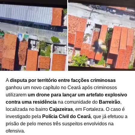
O suspeito permanece à disposição da Justiça, enquanto
o caso segue sob investigação para o aprofundamento
das apurações.
As autoridades reforçam que a
identidade da vítima é preservada por força da
legislação brasileira
, garantindo a proteção integral da
criança durante todo o processo.
Redação Saiba+
A
disputa por território entre facções criminosas
ganhou um novo capítulo no Ceará após criminosos
utilizarem
um drone para lançar um artefato explosivo
contra uma residência
na comunidade do
Barreirão
,
localizada no bairro
Cajazeiras
, em Fortaleza. O caso é
investigado pela
Polícia Civil do Ceará
, que já efetuou a
prisão de pelo menos três suspeitos envolvidos na
ofensiva.