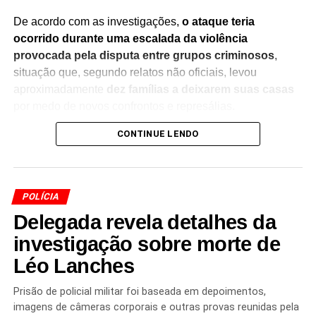
De acordo com as investigações,
o ataque teria
ocorrido durante uma escalada da violência
provocada pela disputa entre grupos criminosos
,
situação que, segundo relatos não oficiais, levou
aproximadamente
dez famílias a deixarem suas casas
por medo de novos confrontos e represálias.
CONTINUE LENDO
A ocorrência ganhou ampla repercussão após a
circulação de um vídeo nas redes sociais mostrando
um
homem operando um drone para lançar o explosivo
sobre um imóvel
, evidenciando uma nova estratégia
POLÍCIA
utilizada por organizações criminosas para ampliar seu
Delegada revela detalhes da
poder de ataque.
investigação sobre morte de
As autoridades identificaram um dos suspeitos apontados
Léo Lanches
como responsável pela ação, que foi
preso no dia 31 de
julho
. As investigações continuam para identificar outros
Prisão de policial militar foi baseada em depoimentos,
envolvidos, esclarecer a dinâmica do ataque e verificar a
imagens de câmeras corporais e outras provas reunidas pela