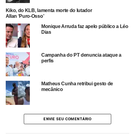
como motivação durante esse momento delicado.
Kiko, do KLB, lamenta morte do lutador
Allan ‘Puro-Osso’
A publicação feita por Denize Santos gerou ampla
Monique Arruda faz apelo público a Léo
repercussão nas plataformas digitais, reacendendo o
Dias
debate sobre o caso envolvendo Hytalo Santos e
mobilizando milhares de internautas, que compartilharam
a carta e deixaram mensagens de apoio ao influenciador.
Campanha do PT denuncia ataque a
perfis
Enquanto aguarda os próximos desdobramentos do
processo,
Hytalo Santos mantém o discurso de
esperança
, demonstrando confiança de que poderá
superar essa fase e retomar sua vida ao lado da família e
Matheus Cunha retribui gesto de
mecânico
de seus seguidores.
ENVIE SEU COMENTÁRIO
Redação Saiba+