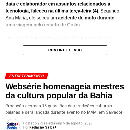
data e colaborador em assuntos relacionados à
tecnologia, faleceu na última terça-feira (4)
. Segundo
Ana Maria, ele sofreu um
acidente de moto durante
uma viagem pelo estado de Goiás
.
Durante a homenagem, a apresentadora destacou a
amizade construída ao longo dos anos e lembrou da
CONTINUE LENDO
importante contribuição de Rafael nos projetos
desenvolvidos ao seu lado.
Sem conseguir conter a
emoção, Ana Maria Braga chorou ao vivo
, recebendo
manifestações de solidariedade do público nas redes
ENTRETENIMENTO
sociais.
Websérie homenageia mestres
O momento rapidamente repercutiu entre fãs e
da cultura popular da Bahia
internautas, que enviaram mensagens de apoio à
apresentadora e prestaram homenagens ao colaborador.
Produção destaca 15 guardiões das tradições culturais
baianas e será lançada durante evento no MAM, em Salvador
A despedida emocionada reforçou o carinho que Ana
Maria demonstrava pelo amigo e evidenciou o impacto da
Postado
2 dias atrás
em
5 de agosto, 2026
perda em sua vida pessoal.
Por
Redação Saiba+