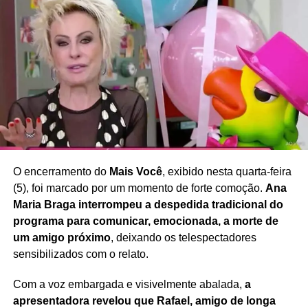
necessidade de ampliar o debate sobre imagem
corporal, saúde e bem-estar
, defendendo uma
sociedade que valorize a diversidade e reduza a pressão
estética sobre mulheres de diferentes idades e perfis.
Redação Saiba+
O encerramento do
Mais Você
, exibido nesta quarta-feira
(5), foi marcado por um momento de forte comoção.
Ana
Maria Braga interrompeu a despedida tradicional do
programa para comunicar, emocionada, a morte de
um amigo próximo
, deixando os telespectadores
sensibilizados com o relato.
Com a voz embargada e visivelmente abalada,
a
apresentadora revelou que Rafael, amigo de longa