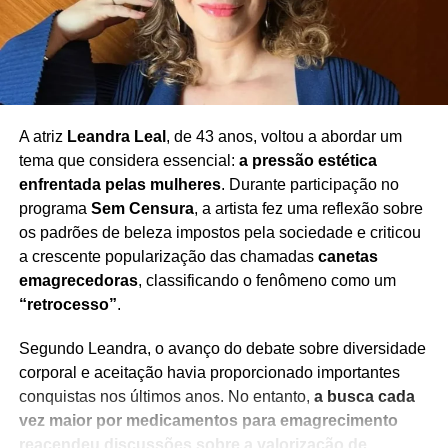
A atriz
Leandra Leal
, de 43 anos, voltou a abordar um
tema que considera essencial:
a pressão estética
enfrentada pelas mulheres
. Durante participação no
programa
Sem Censura
, a artista fez uma reflexão sobre
os padrões de beleza impostos pela sociedade e criticou
a crescente popularização das chamadas
canetas
emagrecedoras
, classificando o fenômeno como um
“retrocesso”
.
Segundo Leandra, o avanço do debate sobre diversidade
corporal e aceitação havia proporcionado importantes
conquistas nos últimos anos. No entanto,
a busca cada
vez maior por medicamentos para emagrecimento
reacendeu discussões sobre a valorização de