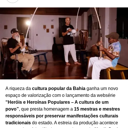
A comoção tomou conta do encerramento do
programa
, transformando o tradicional momento de
despedida em uma homenagem marcada pela emoção e
pelo reconhecimento à trajetória de Rafael. A repercussão
do episódio também gerou inúmeras manifestações de
pesar entre telespectadores e admiradores da
apresentadora.
Redação Saiba+
A riqueza da
cultura popular da Bahia
ganha um novo
espaço de valorização com o lançamento da websérie
“Heróis e Heroínas Populares – A cultura de um
povo”
, que presta homenagem a
15 mestras e mestres
responsáveis por preservar manifestações culturais
tradicionais
do estado. A estreia da produção acontece