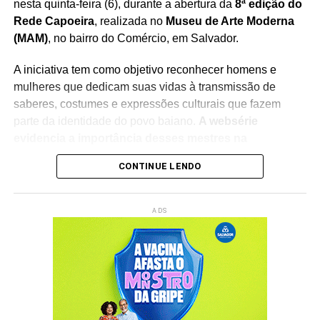
nesta quinta-feira (6), durante a abertura da
8ª edição do
Rede Capoeira
, realizada no
Museu de Arte Moderna
(MAM)
, no bairro do Comércio, em Salvador.
A iniciativa tem como objetivo reconhecer homens e
mulheres que dedicam suas vidas à transmissão de
saberes, costumes e expressões culturais que fazem
parte da identidade do povo baiano.
A websérie
evidencia a importância desses mestres na
preservação do patrimônio imaterial
, reforçando o
CONTINUE LENDO
papel da cultura popular na construção da memória
coletiva e na formação das novas gerações.
ADS
O lançamento integra a programação do
Rede Capoeira
,
evento que reúne artistas, pesquisadores, representantes
de movimentos culturais e admiradores da cultura afro-
brasileira.
A cerimônia contará com a participação da
ministra da Cultura, Margareth Menezes
, fortalecendo o
debate sobre políticas públicas voltadas à valorização