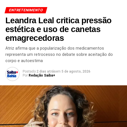
ENTRETENIMENTO
Leandra Leal critica pressão
estética e uso de canetas
emagrecedoras
TÓPICOS RELACIONADOS
CARTA DA PRISÃO
CARTA DE HYTALO SANTOS
DENIZE SANTOS
FÉ QUE TÁ ACABANDO
HYTALO SANTOS
Atriz afirma que a popularização dos medicamentos
HYTALO SANTOS 2026
HYTALO SANTOS PRESO
representa um retrocesso no debate sobre aceitação do
INFLUENCIADOR DIGITAL
INFLUENCIADOR HYTALO SANTOS
corpo e autoestima
NOTÍCIA HYTALO SANTOS
PRISÃO DE HYTALO SANTOS
REDES SOCIAIS
REPERCUSSÃO NAS REDES
Postado
2 dias atrás
em
5 de agosto, 2026
Por
Redação Saiba+
PRÓXIMO
Faustão reaparece na Globo em homenagem a
Ronnie Von
NÃO PERCA
Morte de Netto Araujo comove o forró