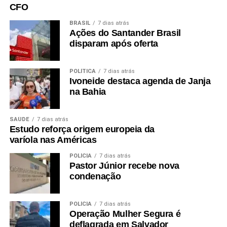
CFO
BRASIL
7 dias atrás
Ações do Santander Brasil
disparam após oferta
POLÍTICA
7 dias atrás
Ivoneide destaca agenda de Janja
na Bahia
SAÚDE
7 dias atrás
Estudo reforça origem europeia da
varíola nas Américas
POLÍCIA
7 dias atrás
Pastor Júnior recebe nova
condenação
POLÍCIA
7 dias atrás
Operação Mulher Segura é
deflagrada em Salvador