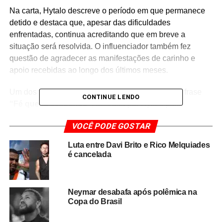
Na carta, Hytalo descreve o período em que permanece
detido e destaca que, apesar das dificuldades
enfrentadas, continua acreditando que em breve a
situação será resolvida. O influenciador também fez
questão de agradecer as manifestações de carinho e
apoio recebidas ao longo dos últimos meses.
Um dos trechos que mais chamou a atenção foi a frase
CONTINUE LENDO
“Fé que tá acabando”
, utilizada por Hytalo para
demonstrar sua confiança de que o período de prisão
VOCÊ PODE GOSTAR
está próximo do fim. A mensagem rapidamente repercutiu
entre fãs, que voltaram a demonstrar solidariedade nas
Luta entre Davi Brito e Rico Melquiades
redes sociais.
é cancelada
Ao longo do texto, o influenciador reforça que a fé tem
sido fundamental para enfrentar os desafios da rotina no
Neymar desabafa após polêmica na
sistema prisional.
Ele também agradeceu novamente
Copa do Brasil
aos seguidores por permanecerem ao seu lado
,
afirmando que cada mensagem de incentivo tem servido