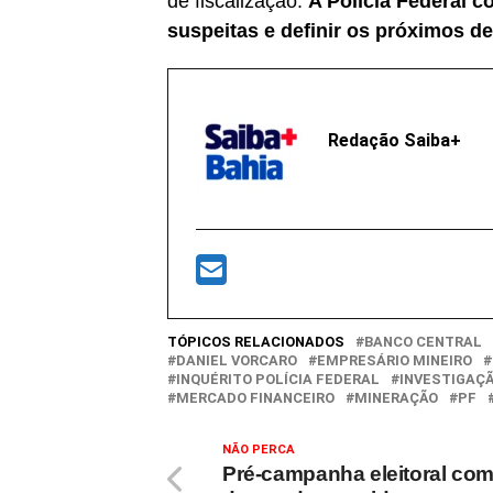
de fiscalização.
A Polícia Federal c
suspeitas e definir os próximos d
Redação Saiba+
TÓPICOS RELACIONADOS
BANCO CENTRAL
DANIEL VORCARO
EMPRESÁRIO MINEIRO
INQUÉRITO POLÍCIA FEDERAL
INVESTIGAÇÃ
MERCADO FINANCEIRO
MINERAÇÃO
PF
NÃO PERCA
Pré-campanha eleitoral co