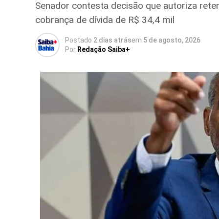
Senador contesta decisão que autoriza ret
cobrança de dívida de R$ 34,4 mil
Postado
2 dias atrás
em
5 de agosto, 2026
Por
Redação Saiba+