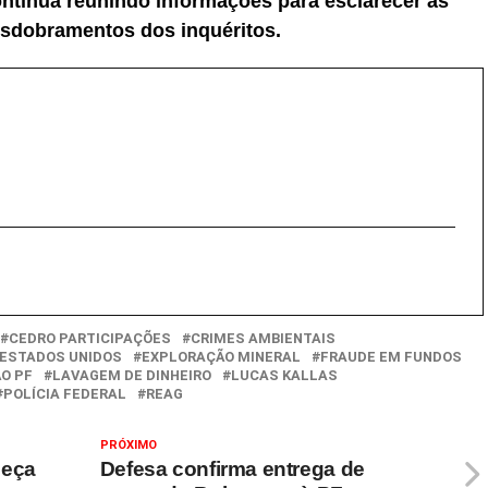
ontinua reunindo informações para esclarecer as
esdobramentos dos inquéritos.
CEDRO PARTICIPAÇÕES
CRIMES AMBIENTAIS
ESTADOS UNIDOS
EXPLORAÇÃO MINERAL
FRAUDE EM FUNDOS
O PF
LAVAGEM DE DINHEIRO
LUCAS KALLAS
POLÍCIA FEDERAL
REAG
PRÓXIMO
meça
Defesa confirma entrega de