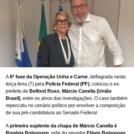
A
6ª fase da Operação Unha e Carne
, deflagrada nesta
terça-feira (7) pela
Polícia Federal (PF)
, colocou o ex-
prefeito de
Belford Roxo
,
Márcio Canella (União
Brasil)
, entre os alvos das investigações. O caso também
repercutiu no cenário político por envolver a composição
de sua pré-candidatura ao Senado Federal.
A
primeira suplente da chapa de Márcio Canella é
Rogéria Bolsonaro
, mãe do senador
Flávio Bolsonaro