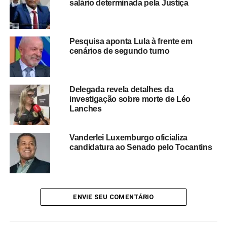
salário determinada pela Justiça
Márcio Canella segue como um dos investigados nesta
etapa da apuração e terá assegurados os direitos ao
Pesquisa aponta Lula à frente em
contraditório e à ampla defesa durante o andamento do
cenários de segundo turno
processo.
As investigações continuam em curso e
novas informações poderão surgir conforme o
avanço das diligências e das análises realizadas
Delegada revela detalhes da
pelas autoridades competentes.
investigação sobre morte de Léo
Lanches
Vanderlei Luxemburgo oficializa
Redação Saiba+
candidatura ao Senado pelo Tocantins
ENVIE SEU COMENTÁRIO