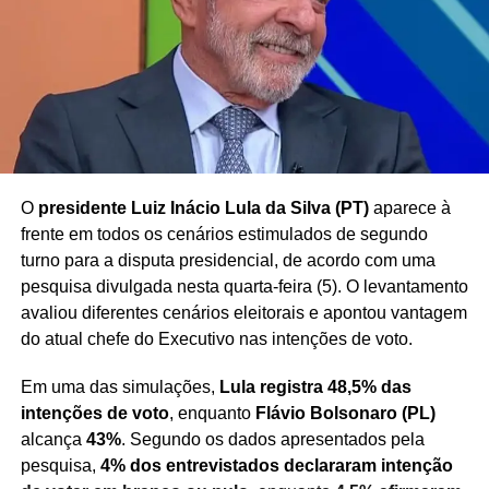
possibilidade de penhora de parte da remuneração de
agentes públicos para quitação de dívidas
, tema
frequentemente debatido no âmbito do Poder Judiciário.
Redação Saiba+
O
presidente Luiz Inácio Lula da Silva (PT)
aparece à
frente em todos os cenários estimulados de segundo
turno para a disputa presidencial, de acordo com uma
pesquisa divulgada nesta quarta-feira (5). O levantamento
avaliou diferentes cenários eleitorais e apontou vantagem
do atual chefe do Executivo nas intenções de voto.
Em uma das simulações,
Lula registra 48,5% das
intenções de voto
, enquanto
Flávio Bolsonaro (PL)
alcança
43%
. Segundo os dados apresentados pela
pesquisa,
4% dos entrevistados declararam intenção