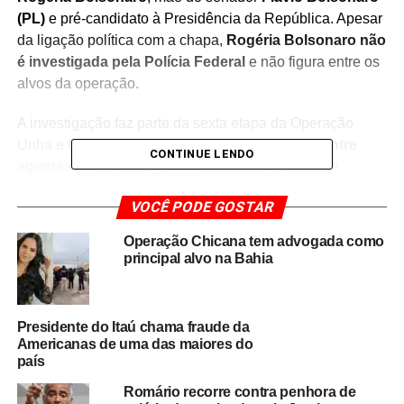
(PL)
e pré-candidato à Presidência da República. Apesar
da ligação política com a chapa,
Rogéria Bolsonaro não
é investigada pela Polícia Federal
e não figura entre os
alvos da operação.
A investigação faz parte da sexta etapa da Operação
Unha e Carne, que apura
supostas conexões entre
CONTINUE LENDO
agentes públicos e grupos criminosos
, além de
possíveis práticas relacionadas à lavagem de dinheiro e
VOCÊ PODE GOSTAR
outros crimes financeiros. As diligências realizadas nesta
fase buscam aprofundar a coleta de provas e esclarecer a
Operação Chicana tem advogada como
participação dos investigados.
principal alvo na Bahia
A presença de Rogéria Bolsonaro como primeira suplente
chamou a atenção devido à proximidade política com a
Presidente do Itaú chama fraude da
família Bolsonaro. No entanto,
até o momento, não há
Americanas de uma das maiores do
qualquer indicação de envolvimento dela nas
país
investigações conduzidas pela Polícia Federal
,
Romário recorre contra penhora de
conforme as informações divulgadas sobre a operação.