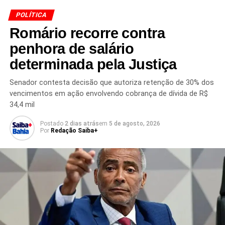
TÓPICOS RELACIONADOS
BELFORD ROXO
POLÍTICA
FLÁVIO BOLSONARO
INVESTIGAÇÃO
LAVAGEM DE DINHEIRO
MÁRCIO CANELLA
Romário recorre contra
OPERAÇÃO POLICIAL
OPERAÇÃO UNHA E CARNE
PF
POLÍCIA FEDERAL
POLÍTICA BRASILEIRA
penhora de salário
ROGÉRIA BOLSONARO
SENADO
SUPLENTE AO SENADO
determinada pela Justiça
UNIÃO BRASIL
PRÓXIMO
Senador contesta decisão que autoriza retenção de 30% dos
Advogado é condenado por tentar manipular IA
vencimentos em ação envolvendo cobrança de dívida de R$
do TRT-BA
34,4 mil
NÃO PERCA
Postado
2 dias atrás
em
5 de agosto, 2026
Rui Costa condena ataque a Jerônimo no 2 de
Por
Redação Saiba+
Julho