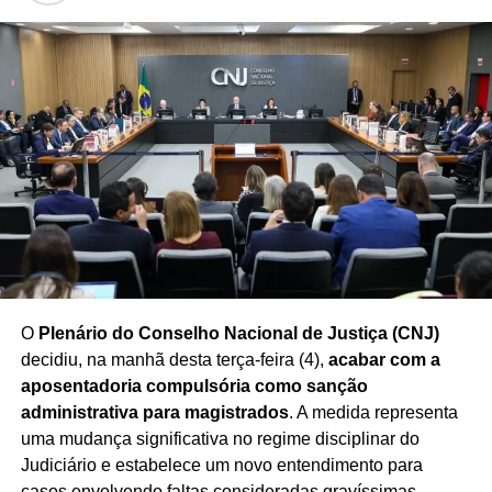
especialistas destacam que
as intenções de voto
podem variar ao longo do processo eleitoral
,
influenciadas por fatores econômicos, sociais, decisões
partidárias e acontecimentos do cenário nacional.
Redação Saiba+
O
Plenário do Conselho Nacional de Justiça (CNJ)
decidiu, na manhã desta terça-feira (4),
acabar com a
aposentadoria compulsória como sanção
administrativa para magistrados
. A medida representa
uma mudança significativa no regime disciplinar do
Judiciário e estabelece um novo entendimento para
casos envolvendo faltas consideradas gravíssimas.