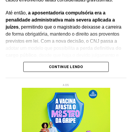
Até então,
a aposentadoria compulsória era a
penalidade administrativa mais severa aplicada a
juízes
, permitindo que o magistrado deixasse a carreira
de forma obrigatória, mantendo o direito aos proventos
previstos em lei. Com a nova decisão, o CNJ passa a
adotar um modelo que possibilita
a perda definitiva do
cargo público
, desde que haja o devido julgamento e
observância das regras constitucionais.
CONTINUE LENDO
A mudança foi debatida durante sessão presidida pelo
ministro Edson Fachin
, que também preside o
ADS
Supremo Tribunal Federal (STF)
. Na abertura dos
trabalhos, o ministro destacou a importância do debate
institucional e ressaltou que a decisão representa um
avanço no aperfeiçoamento dos mecanismos de
responsabilização e integridade no Poder Judiciário.
A nova diretriz fortalece a responsabilização de