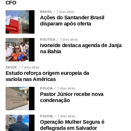
CFO
BRASIL
7 dias atrás
Ações do Santander Brasil
disparam após oferta
POLÍTICA
7 dias atrás
Ivoneide destaca agenda de Janja
na Bahia
SAÚDE
7 dias atrás
Estudo reforça origem europeia da
varíola nas Américas
POLÍCIA
7 dias atrás
Pastor Júnior recebe nova
condenação
POLÍCIA
7 dias atrás
Operação Mulher Segura é
deflagrada em Salvador