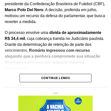
presidente da Confederação Brasileira de Futebol (CBF),
Marco Polo Del Nero
. A decisão, proferida em julho,
motivou um recurso da defesa do parlamentar, que busca
reverter a medida.
O processo envolve uma
dívida de aproximadamente
R$ 34,4 mil
, cuja cobrança tramita no Judiciário paulista.
Diante da determinação de retenção de parte dos
vencimentos,
Romário ingressou com recurso
alegando que a penhora compromete sua situação
financeira e provoca um “impacto material
irreversível”
.
CONTINUE LENDO
Na manifestação apresentada à Justiça, a defesa do
senador sustenta que
a retenção de 30% dos salários
seria ilegal
, argumentando que a medida afeta recursos
ADS
utilizados para sua manutenção pessoal e despesas do
cotidiano. O recurso solicita a revisão da decisão e a
suspensão da penhora enquanto o caso continua em