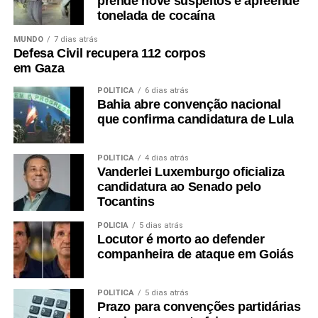
prende nove suspeitos e apreende
tonelada de cocaína
MUNDO
7 dias atrás
Defesa Civil recupera 112 corpos
em Gaza
POLÍTICA
6 dias atrás
Bahia abre convenção nacional
que confirma candidatura de Lula
POLÍTICA
4 dias atrás
Vanderlei Luxemburgo oficializa
candidatura ao Senado pelo
Tocantins
POLÍCIA
5 dias atrás
Locutor é morto ao defender
companheira de ataque em Goiás
POLÍTICA
5 dias atrás
Prazo para convenções partidárias