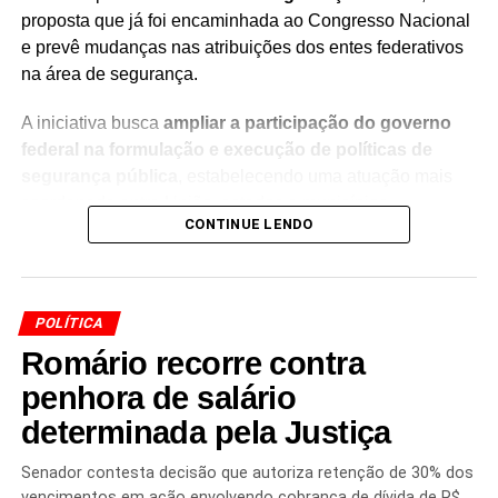
proposta que já foi encaminhada ao Congresso Nacional
e prevê mudanças nas atribuições dos entes federativos
na área de segurança.
A iniciativa busca
ampliar a participação do governo
federal na formulação e execução de políticas de
segurança pública
, estabelecendo uma atuação mais
coordenada entre União, estados e municípios.
CONTINUE LENDO
A nova pasta teria entre suas principais funções a
coordenação da execução das políticas nacionais de
segurança pública
dentro do
Sistema Único de
POLÍTICA
Segurança Pública (Susp)
.
Romário recorre contra
A proposta apresentada por Lula prevê, portanto, uma
penhora de salário
mudança na estrutura federal responsável pela área, com
determinada pela Justiça
o objetivo de fortalecer a articulação das políticas de
segurança em âmbito nacional.
Senador contesta decisão que autoriza retenção de 30% dos
vencimentos em ação envolvendo cobrança de dívida de R$