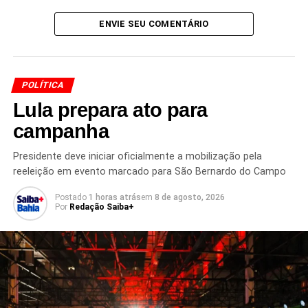
política
, permitindo uma avaliação mais ampla dos
efeitos sobre investidores, empresas e o mercado de
ENVIE SEU COMENTÁRIO
capitais.
POLÍTICA
Lula prepara ato para
Redação Saiba+
campanha
Presidente deve iniciar oficialmente a mobilização pela
reeleição em evento marcado para São Bernardo do Campo
Postado
1 horas atrás
em
8 de agosto, 2026
Por
Redação Saiba+
TÓPICOS RELACIONADOS
DEBÊNTURES
EQUIPE ECONÔMICA
IMPOSTOS SOBRE INVESTIMENTOS
IOF
JUROS ALTOS
LCA
LCI
MERCADO FINANCEIRO
NTN-B
REFORMA TRIBUTÁRIA
TÍTULOS PÚBLICOS
TRIBUTAÇÃO DE INVESTIMENTOS
PRÓXIMO