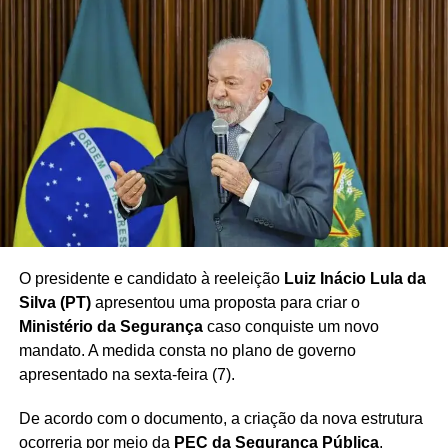
consolidar sua presença no cenário eleitoral nacional.
A
eventual candidatura à reeleição poderá representar a
última participação do presidente em uma disputa
pela Presidência da República
, conforme a perspectiva
apresentada no contexto do evento.
O Estádio Municipal 1º de Maio, conhecido pela ligação
histórica com os movimentos trabalhistas do ABC, deverá
servir novamente como cenário para uma importante
manifestação política relacionada à trajetória de Lula.
O presidente e candidato à reeleição
Luiz Inácio Lula da
Silva (PT)
apresentou uma proposta para criar o
Redação Saiba+
Ministério da Segurança
caso conquiste um novo
mandato. A medida consta no plano de governo
apresentado na sexta-feira (7).
De acordo com o documento, a criação da nova estrutura
ocorreria por meio da
PEC da Segurança Pública
,