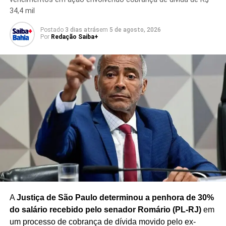
A
PEC da Segurança Pública
está inserida em um
34,4 mil
debate mais amplo sobre a divisão de responsabilidades
entre os diferentes níveis de governo e o papel da União
Postado
3 dias atrás
em
5 de agosto, 2026
Por
Redação Saiba+
no enfrentamento da criminalidade.
Caso a proposta avance, a criação do Ministério da
Segurança dependerá da tramitação e aprovação das
medidas necessárias no Congresso Nacional, além dos
procedimentos legais para implementação da nova
estrutura.
Redação Saiba+
A
Justiça de São Paulo determinou a penhora de 30%
do salário recebido pelo senador Romário (PL-RJ)
em
um processo de cobrança de dívida movido pelo ex-