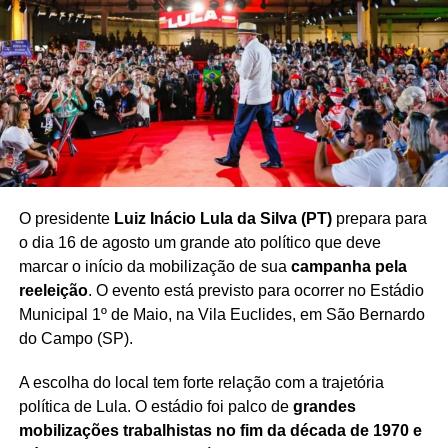
TRE-BA mantém multa contra influenciadora por
propaganda antecipada
NÃO PERCA
PF faz busca na casa de Bolsonaro e defesa diz
que nenhuma arma foi encontrada
O presidente
Luiz Inácio Lula da Silva (PT)
prepara para
o dia 16 de agosto um grande ato político que deve
marcar o início da mobilização de sua
campanha pela
reeleição
. O evento está previsto para ocorrer no Estádio
Municipal 1º de Maio, na Vila Euclides, em São Bernardo
do Campo (SP).
A escolha do local tem forte relação com a trajetória
política de Lula. O estádio foi palco de
grandes
mobilizações trabalhistas no fim da década de 1970 e