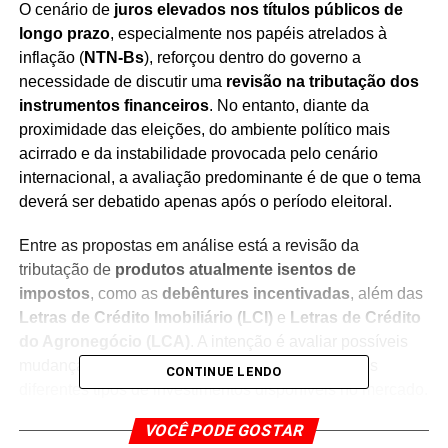
O cenário de
juros elevados nos títulos públicos de
longo prazo
, especialmente nos papéis atrelados à
inflação (
NTN-Bs
), reforçou dentro do governo a
necessidade de discutir uma
revisão na tributação dos
instrumentos financeiros
. No entanto, diante da
proximidade das eleições, do ambiente político mais
acirrado e da instabilidade provocada pelo cenário
internacional, a avaliação predominante é de que o tema
deverá ser debatido apenas após o período eleitoral.
Entre as propostas em análise está a revisão da
tributação de
produtos atualmente isentos de
impostos
, como as
debêntures incentivadas
, além das
Letras de Crédito Imobiliário (LCI)
e
Letras de Crédito
do Agronegócio (LCA)
. A intenção é avaliar possíveis
mudanças que promovam maior equilíbrio entre os
CONTINUE LENDO
diferentes tipos de investimentos disponíveis no mercado.
VOCÊ PODE GOSTAR
Outro ponto discutido por integrantes da equipe