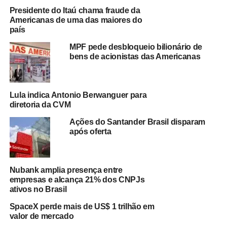
econômica envolve um possível
realinhamento da carga
Presidente do Itaú chama fraude da
tributária sobre o mercado financeiro e de capitais
.
Americanas de uma das maiores do
Entre as alternativas está a redução do
Imposto sobre
país
Operações Financeiras (IOF)
incidente sobre operações
MPF pede desbloqueio bilionário de
de crédito para empresas, medida que, segundo parte
bens de acionistas das Americanas
dos técnicos, poderia reduzir distorções na busca por
fontes alternativas de financiamento.
Lula indica Antonio Berwanguer para
Também está em estudo a possibilidade de
incidência
diretoria da CVM
do IOF sobre instrumentos financeiros incentivados
,
Ações do Santander Brasil disparam
proposta que vem sendo analisada pela área econômica
após oferta
desde o fim do ano passado. A medida busca ampliar o
debate sobre a estrutura tributária aplicada aos
investimentos e seus impactos sobre o financiamento da
Nubank amplia presença entre
economia.
empresas e alcança 21% dos CNPJs
ativos no Brasil
Apesar das discussões internas, o entendimento
SpaceX perde mais de US$ 1 trilhão em
predominante é que qualquer alteração deverá ocorrer
valor de mercado
em um momento de
maior estabilidade econômica e