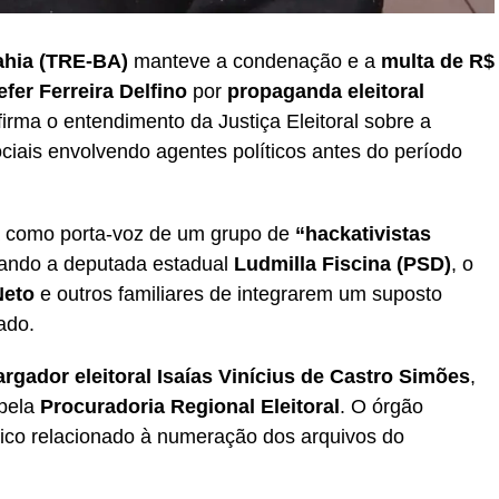
Bahia (TRE-BA)
manteve a condenação e a
multa de R$
fer Ferreira Delfino
por
propaganda eleitoral
firma o entendimento da Justiça Eleitoral sobre a
ciais envolvendo agentes políticos antes do período
va como porta-voz de um grupo de
“hackativistas
sando a deputada estadual
Ludmilla Fiscina (PSD)
, o
Neto
e outros familiares de integrarem um suposto
ado.
gador eleitoral Isaías Vinícius de Castro Simões
,
 pela
Procuradoria Regional Eleitoral
. O órgão
nico relacionado à numeração dos arquivos do