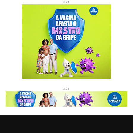
ADS
ADS