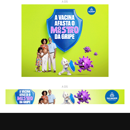
ADS
ADS