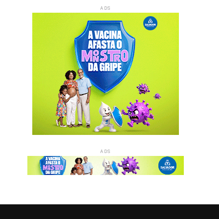
ADS
ADS