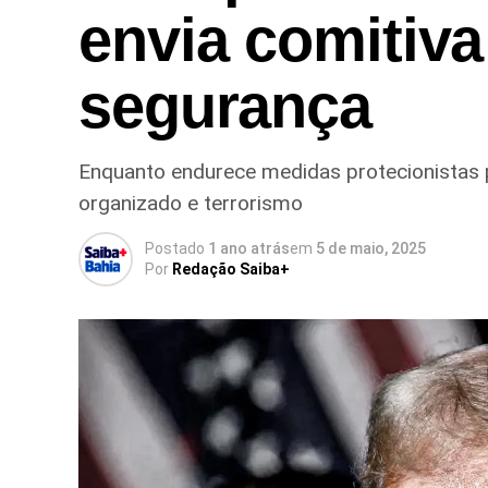
envia comitiva
segurança
Enquanto endurece medidas protecionistas 
organizado e terrorismo
Postado
1 ano atrás
em
5 de maio, 2025
Por
Redação Saiba+