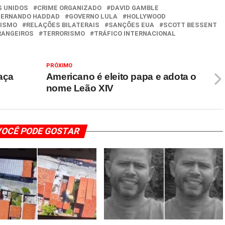
S UNIDOS
CRIME ORGANIZADO
DAVID GAMBLE
FERNANDO HADDAD
GOVERNO LULA
HOLLYWOOD
NISMO
RELAÇÕES BILATERAIS
SANÇÕES EUA
SCOTT BESSENT
RANGEIROS
TERRORISMO
TRÁFICO INTERNACIONAL
PRÓXIMO
caça
Americano é eleito papa e adota o
nome Leão XIV
OCÊ PODE GOSTAR