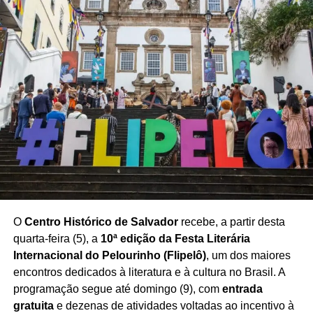
o domínio de ferramentas digitais e o uso estratégico da
ponto facultativo no São João
inteligência artificial no mercado imobiliário
ganham
espaço nas relações entre corretores, empresas e
NÃO PERCA
SSP divulga resultado das inscrições deferidas
consumidores.
do REDA para PCDs e candidatos negros
O seminário também destacou a importância da
capacitação profissional para acompanhar as novas
demandas do mercado e utilizar a tecnologia como aliada
na construção de estratégias mais eficientes de
negociação e atendimento.
Com a realização do encontro,
Salvador se consolida
como espaço de debate sobre inovação e tendências
para o mercado imobiliário baiano
, aproximando
O
Centro Histórico de Salvador
recebe, a partir desta
profissionais e empresas em torno dos desafios e
quarta-feira (5), a
10ª edição da Festa Literária
oportunidades trazidos pela transformação digital.
Internacional do Pelourinho (Flipelô)
, um dos maiores
encontros dedicados à literatura e à cultura no Brasil. A
programação segue até domingo (9), com
entrada
gratuita
e dezenas de atividades voltadas ao incentivo à