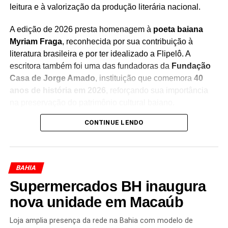
leitura e à valorização da produção literária nacional.
Redação Saiba+
A edição de 2026 presta homenagem à
poeta baiana
Myriam Fraga
, reconhecida por sua contribuição à
literatura brasileira e por ter idealizado a Flipelô. A
escritora também foi uma das fundadoras da
Fundação
Casa de Jorge Amado
, instituição que comemora
40
anos de história em 2026
, reforçando sua importância
na preservação do patrimônio cultural baiano.
CONTINUE LENDO
Durante os cinco dias de evento, moradores e turistas
poderão participar de uma programação diversificada,
que inclui
mesas de debates, bate-papos com
escritores, lançamentos de livros, oficinas, saraus,
BAHIA
contações de histórias, exposições, apresentações
Supermercados BH inaugura
musicais e atividades especiais para crianças e
jovens
nova unidade em Macaúb
. A iniciativa busca aproximar o público da
literatura e estimular a formação de novos leitores.
Loja amplia presença da rede na Bahia com modelo de