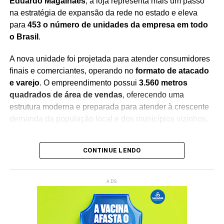
Eduardo Magalhães
, a loja representa mais um passo
Redação Saiba+
na estratégia de expansão da rede no estado e eleva
para
453 o número de unidades da empresa em todo
o Brasil
.
A nova unidade foi projetada para atender consumidores
finais e comerciantes, operando no
formato de atacado
e varejo
. O empreendimento possui
3.560 metros
quadrados de área de vendas
, oferecendo uma
estrutura moderna e preparada para atender à crescente
demanda da população local e dos municípios vizinhos.
Entre os diferenciais da loja estão os
20 checkouts
, que
CONTINUE LENDO
garantem maior agilidade no atendimento, além de um
estacionamento com
166 vagas
, proporcionando mais
conforto e comodidade aos clientes durante as compras.
ADS
Com a inauguração, a empresa chega à
15ª unidade na
Bahia
, consolidando sua presença no mercado baiano e
reforçando os investimentos em cidades do interior. A