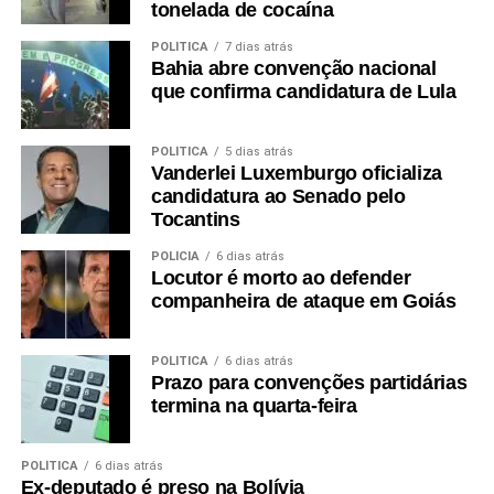
tonelada de cocaína
POLÍTICA
7 dias atrás
Bahia abre convenção nacional
que confirma candidatura de Lula
POLÍTICA
5 dias atrás
Vanderlei Luxemburgo oficializa
candidatura ao Senado pelo
Tocantins
POLÍCIA
6 dias atrás
Locutor é morto ao defender
companheira de ataque em Goiás
POLÍTICA
6 dias atrás
Prazo para convenções partidárias
termina na quarta-feira
POLÍTICA
6 dias atrás
Ex-deputado é preso na Bolívia