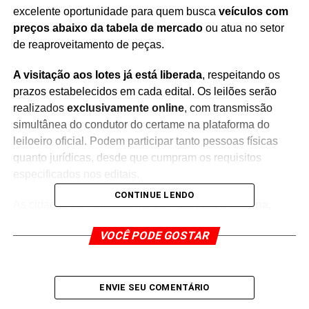
excelente oportunidade para quem busca
veículos com
preços abaixo da tabela de mercado
ou atua no setor
de reaproveitamento de peças.
A visitação aos lotes já está liberada
, respeitando os
prazos estabelecidos em cada edital. Os leilões serão
realizados
exclusivamente online
, com transmissão
simultânea do condutor do certame na plataforma do
leiloeiro oficial. Podem participar tanto pessoas físicas
quanto jurídicas, desde que cumpram os requisitos
especificados nos editais.
CONTINUE LENDO
As cidades participantes incluem
Salvador, Itabuna,
Santo Antônio de Jesus
e outras localidades. Entre os
VOCÊ PODE GOSTAR
destaques, estão:
Ford Edge 2012/2013
, com lance inicial de
R$
7.000
, em Salvador;
ENVIE SEU COMENTÁRIO