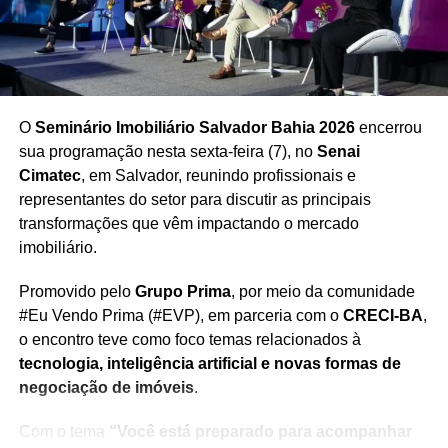
www.rjleiloes.com.br
www.danielgarcialeiloes.com.br
Mais segurança para o cidadão
O
Seminário Imobiliário Salvador Bahia 2026
encerrou
De acordo com o Detran-BA, o processo foi reformulado
sua programação nesta sexta-feira (7), no
Senai
com base nas
novas normas de licitações públicas
, o
Cimatec
, em Salvador, reunindo profissionais e
que garante mais segurança para os participantes. Um
representantes do setor para discutir as principais
dos mecanismos de proteção é a
publicação antecipada
transformações que vêm impactando o mercado
dos dados bancários dos leiloeiros
nos editais oficiais,
imobiliário.
dificultando tentativas de fraude.
Promovido pelo
Grupo Prima
, por meio da comunidade
Além disso, os
lotes estão disponíveis para visitação
#Eu Vendo Prima (#EVP), em parceria com o
CRECI-BA
,
presencial nos cinco dias úteis que antecedem cada
o encontro teve como foco temas relacionados à
leilão
, além de conterem
fotos e informações
tecnologia, inteligência artificial e novas formas de
completas nos sites dos leiloeiros
. O órgão recomenda
negociação de imóveis
.
que os interessados realizem pesquisa detalhada e
evitem fontes não oficiais.
Com o tema
“Você está preparado para acompanhar