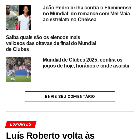
Representando o Brasil, estão
Palmeiras, Flamengo,
João Pedro brilha contra o Fluminense
Fluminense e Botafogo
.
no Mundial: do romance com Mel Maia
ao estrelato no Chelsea
As transmissões serão feitas por:
Saiba quais são os elencos mais
TV Globo
– jogos principais e confrontos de
valiosos das oitavas de final do Mundial
clubes brasileiros
de Clubes
SporTV
– todos os 63 jogos ao vivo (canal
Mundial de Clubes 2025: confira os
jogos de hoje, horários e onde assistir
fechado)
CazéTV
– transmissão gratuita via YouTube
DAZN
– transmissão por streaming via assinatura
ENVIE SEU COMENTÁRIO
Estreias dos clubes brasileiros
Palmeiras x Porto-POR
– domingo (15), às 19h
(em Nova Jersey)
ESPORTES
Luís Roberto volta às
Botafogo x Seattle Sounders-EUA
– domingo