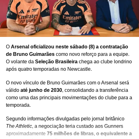
Redação Saiba+
Redação Saiba+
O
Arsenal oficializou neste sábado (8) a contratação
de Bruno Guimarães
como novo reforço para a equipe.
O volante da
Seleção Brasileira
chega ao clube londrino
após quatro temporadas no Newcastle.
TÓPICOS RELACIONADOS
AL-AHLY X INTER MIAMI AO VIVO
O novo vínculo de Bruno Guimarães com o Arsenal será
CAZÉTV MUNDIAL FIFA
válido
até junho de 2030
, consolidando a transferência
FLUMINENSE BORUSSIA DORTMUND
GLOBO MUNDIAL 2025
como uma das principais movimentações do clube para a
INTER MIAMI NO MUNDIAL
JOGOS DO FLAMENGO
JOGOS DO PALMEIRAS NO MUNDIAL
temporada.
MESSI MUNDIAL DE CLUBES
MUNDIAL DE CLUBES 2025
MUNDIAL NOS ESTADOS UNIDOS
Segundo informações divulgadas pelo jornal britânico
ONDE ASSISTIR MUNDIAL DE CLUBES
SPORTV MUNDIAL FIFA
TABELA MUNDIAL DE CLUBES FIFA
The Athletic
, a negociação teria custado aos Gunners
TRANSMISSÃO MUNDIAL DE CLUBES
aproximadamente
75 milhões de libras, o equivalente a