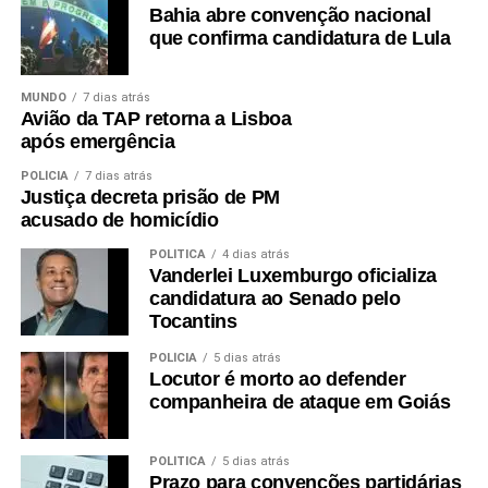
Bahia abre convenção nacional
que confirma candidatura de Lula
MUNDO
7 dias atrás
Avião da TAP retorna a Lisboa
após emergência
POLÍCIA
7 dias atrás
Justiça decreta prisão de PM
acusado de homicídio
POLÍTICA
4 dias atrás
Vanderlei Luxemburgo oficializa
candidatura ao Senado pelo
Tocantins
POLÍCIA
5 dias atrás
Locutor é morto ao defender
companheira de ataque em Goiás
POLÍTICA
5 dias atrás
Prazo para convenções partidárias