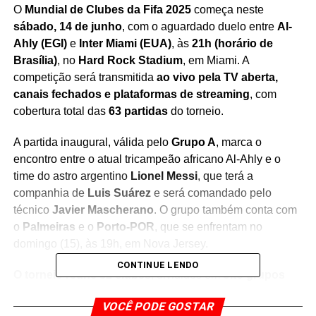
O
Mundial de Clubes da Fifa 2025
começa neste
sábado, 14 de junho
, com o aguardado duelo entre
Al-
Ahly (EGI)
e
Inter Miami (EUA)
, às
21h (horário de
Brasília)
, no
Hard Rock Stadium
, em Miami. A
competição será transmitida
ao vivo pela TV aberta,
canais fechados e plataformas de streaming
, com
cobertura total das
63 partidas
do torneio.
A partida inaugural, válida pelo
Grupo A
, marca o
encontro entre o atual tricampeão africano Al-Ahly e o
time do astro argentino
Lionel Messi
, que terá a
companhia de
Luis Suárez
e será comandado pelo
técnico
Javier Mascherano
. O grupo também conta com
o
Palmeiras
e o
Porto-POR
, que se enfrentam no
domingo (15), às 19h, em Nova Jersey.
CONTINUE LENDO
O torneio reúne 32 clubes
, divididos em
oito grupos
com quatro equipes cada
. Os dois primeiros colocados
VOCÊ PODE GOSTAR
de cada chave avançam para as
oitavas de final
.