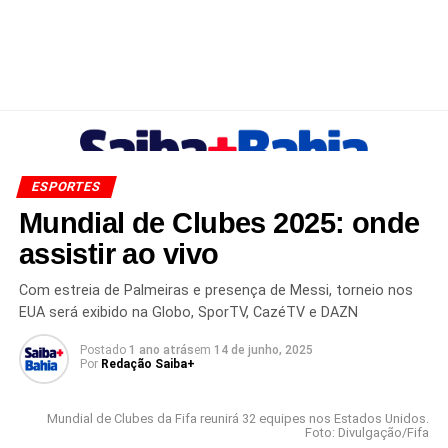
ESPORTES
Mundial de Clubes 2025: onde
assistir ao vivo
Com estreia de Palmeiras e presença de Messi, torneio nos
EUA será exibido na Globo, SporTV, CazéTV e DAZN
Postado
1 ano atrás
em
14 de junho, 2025
Por
Redação Saiba+
Mundial de Clubes da Fifa reunirá 32 equipes nos Estados Unidos.
Foto: Divulgação/Fifa