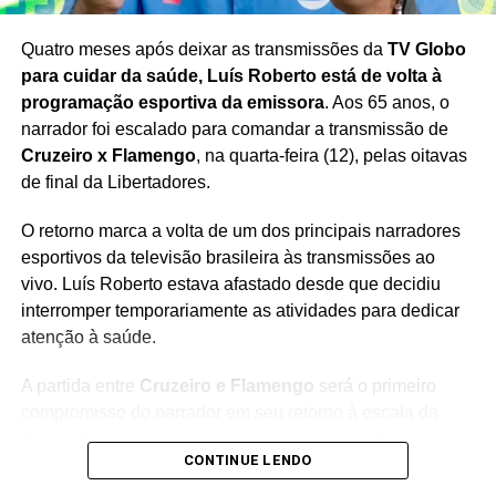
Al-Ahly x Inter Miami
📅 Data: 14/06/2025
Quatro meses após deixar as transmissões da
TV Globo
📍 Local: Hard Rock Stadium, Miami (EUA)
para cuidar da saúde, Luís Roberto está de volta à
⏰ Horário: 21h (de Brasília)
programação esportiva da emissora
. Aos 65 anos, o
📺 Onde assistir:
SporTV
,
CazéTV (YouTube)
,
DAZN
narrador foi escalado para comandar a transmissão de
(streaming)
Cruzeiro x Flamengo
, na quarta-feira (12), pelas oitavas
de final da Libertadores.
O retorno marca a volta de um dos principais narradores
esportivos da televisão brasileira às transmissões ao
vivo. Luís Roberto estava afastado desde que decidiu
interromper temporariamente as atividades para dedicar
atenção à saúde.
A partida entre
Cruzeiro e Flamengo
será o primeiro
compromisso do narrador em seu retorno à escala da
Globo. O confronto promete reunir grande audiência por
CONTINUE LENDO
colocar frente a frente dois clubes tradicionais do futebol
brasileiro em uma fase decisiva da principal competição