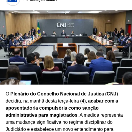
O cenário político segue em constante transformação, e
especialistas destacam que
as intenções de voto
podem variar ao longo do processo eleitoral
,
influenciadas por fatores econômicos, sociais, decisões
partidárias e acontecimentos do cenário nacional.
Redação Saiba+
O
Plenário do Conselho Nacional de Justiça (CNJ)
decidiu, na manhã desta terça-feira (4),
acabar com a
aposentadoria compulsória como sanção
administrativa para magistrados
. A medida representa
uma mudança significativa no regime disciplinar do
Judiciário e estabelece um novo entendimento para