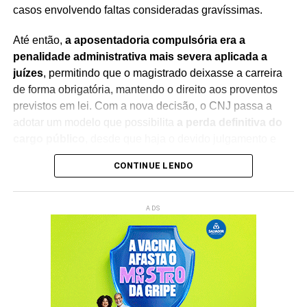
casos envolvendo faltas consideradas gravíssimas.
Até então,
a aposentadoria compulsória era a
penalidade administrativa mais severa aplicada a
juízes
, permitindo que o magistrado deixasse a carreira
de forma obrigatória, mantendo o direito aos proventos
previstos em lei. Com a nova decisão, o CNJ passa a
adotar um modelo que possibilita
a perda definitiva do
cargo público
, desde que haja o devido julgamento e
observância das regras constitucionais.
CONTINUE LENDO
A mudança foi debatida durante sessão presidida pelo
ministro Edson Fachin
, que também preside o
ADS
Supremo Tribunal Federal (STF)
. Na abertura dos
trabalhos, o ministro destacou a importância do debate
institucional e ressaltou que a decisão representa um
avanço no aperfeiçoamento dos mecanismos de
responsabilização e integridade no Poder Judiciário.