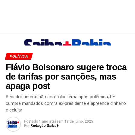
POLÍTICA
Flávio Bolsonaro sugere troca
de tarifas por sanções, mas
apaga post
Senador admite não controlar tema após polêmica; PF
cumpre mandados contra ex-presidente e apreende dinheiro
e celular
Postado
1 ano atrás
em
18 de julho, 2025
Por
Redação Saiba+