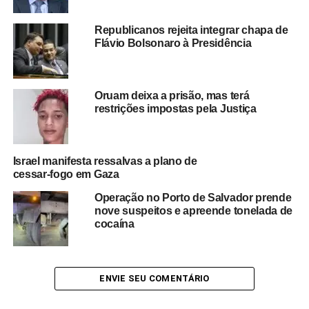
presidente. Por determinação do ministro Alexandre de
Moraes, Bolsonaro está proibido de acessar redes sociais
Republicanos rejeita integrar chapa de
e manter contato com seu outro filho, o deputado
Flávio Bolsonaro à Presidência
licenciado Eduardo Bolsonaro, que está nos EUA
atuando para que sejam aplicadas sanções contra
Moraes.
Oruam deixa a prisão, mas terá
restrições impostas pela Justiça
Em outra publicação, Flávio evocou o líder sul-africano
Nelson Mandela e manifestou apoio ao pai, classificando
a proibição de comunicação com Eduardo Bolsonaro
Israel manifesta ressalvas a plano de
como um
“símbolo do ódio que tomou conta de
cessar-fogo em Gaza
Moraes”
.
Operação no Porto de Salvador prende
“O ardil é tanto, que faz exatamente no início do recesso
nove suspeitos e apreende tonelada de
parlamentar, quando Brasília está vazia. Mas seu cálculo
cocaína
certamente esqueceu de levar em conta que hoje, 18/Jul,
é o Mandela Day. Dia em que o mundo celebra o símbolo
de resistência e luta pela liberdade!”
, escreveu.
ENVIE SEU COMENTÁRIO
Ele ainda acrescentou: