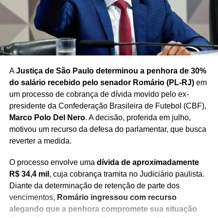
Ministros do STF já tinham suspeitas de que Bolsonaro
planejava fugir do país, buscando asilo político com o
apoio de Donald Trump. A pressão do governo
americano, que impôs tarifas de 50% sobre produtos
brasileiros, condicionou o fim das ações penais contra o
A
Justiça de São Paulo determinou a penhora de 30%
ex-presidente, acusado por Trump de sofrer
do salário recebido pelo senador Romário (PL-RJ)
em
“perseguição”.
um processo de cobrança de dívida movido pelo ex-
Na quinta-feira (17), Trump publicou uma carta
presidente da Confederação Brasileira de Futebol (CBF),
endereçada diretamente a Bolsonaro, exigindo o
Marco Polo Del Nero
. A decisão, proferida em julho,
encerramento imediato do processo contra ele:
motivou um recurso da defesa do parlamentar, que busca
“Eu vi o terrível tratamento que você está recebendo nas
reverter a medida.
mãos de um sistema injusto.”
O processo envolve uma
dívida de aproximadamente
O governo americano também ameaça aplicar sanções
R$ 34,4 mil
, cuja cobrança tramita no Judiciário paulista.
contra o ministro Alexandre de Moraes, relator do
Diante da determinação de retenção de parte dos
processo no STF, e o Departamento de Estado
vencimentos,
Romário ingressou com recurso
mencionou o magistrado nominalmente. Eduardo
alegando que a penhora compromete sua situação