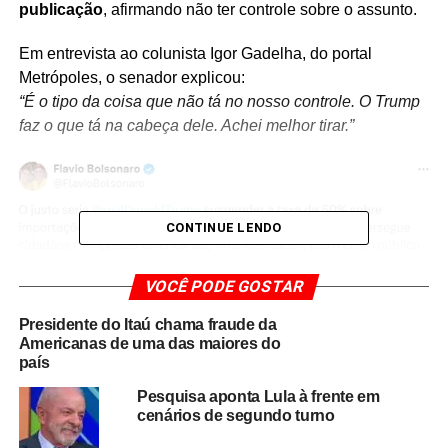
publicação
, afirmando não ter controle sobre o assunto.
Em entrevista ao colunista Igor Gadelha, do portal
Metrópoles, o senador explicou:
“É o tipo da coisa que não tá no nosso controle. O Trump
faz o que tá na cabeça dele. Achei melhor tirar.”
CONTINUE LENDO
VOCÊ PODE GOSTAR
Presidente do Itaú chama fraude da
Americanas de uma das maiores do
A ação ocorre no contexto da operação da Polícia
país
Federal que, nesta sexta-feira (18), cumpriu mandados na
Pesquisa aponta Lula à frente em
casa de Bolsonaro e na sede do PL. Foram apreendidos
cenários de segundo turno
cerca de US$ 14 mil, R$ 8 mil e o celular do ex-