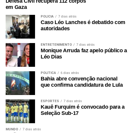
Defesa Civil recupera 112 corpos
em Gaza
POLÍCIA
7 dias atrás
Caso Léo Lanches é debatido com
autoridades
ENTRETENIMENTO
7 dias atrás
Monique Arruda faz apelo público a
Léo Dias
POLÍTICA
6 dias atrás
Bahia abre convenção nacional
que confirma candidatura de Lula
ESPORTES
7 dias atrás
Kauê Furquim é convocado para a
Seleção Sub-17
MUNDO
7 dias atrás