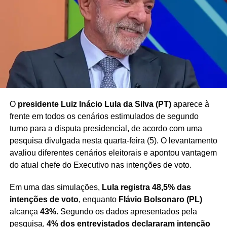
atenção por envolver uma discussão sobre
a
de déspotas.
possibilidade de penhora de parte da remuneração de
agentes públicos para quitação de dívidas
, tema
Proibir o pai de falar
frequentemente debatido no âmbito do Poder Judiciário.
com o próprio filho é o
maior símbolo do ódio
que tomou conta de…
Redação Saiba+
pic.twitter.com/sQTWo
O
presidente Luiz Inácio Lula da Silva (PT)
aparece à
MpoPm
frente em todos os cenários estimulados de segundo
turno para a disputa presidencial, de acordo com uma
pesquisa divulgada nesta quarta-feira (5). O levantamento
— Flavio Bolsonaro (@FlavioBolsonaro)
July 18, 2025
avaliou diferentes cenários eleitorais e apontou vantagem
do atual chefe do Executivo nas intenções de voto.
Em uma das simulações,
Lula registra 48,5% das
Redação Saiba+
intenções de voto
, enquanto
Flávio Bolsonaro (PL)
alcança
43%
. Segundo os dados apresentados pela
pesquisa,
4% dos entrevistados declararam intenção