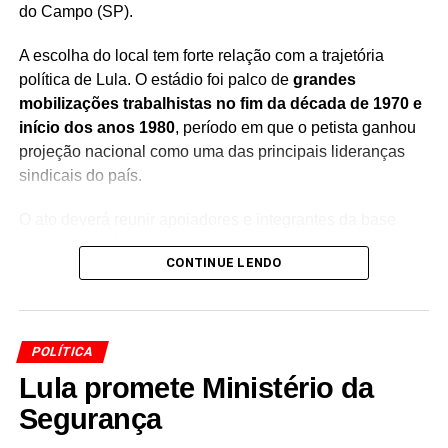
do Campo (SP).
Roma elogia pré-candidatura de Raíssa Soares e
descarta atritos
A escolha do local tem forte relação com a trajetória
NÃO PERCA
política de Lula. O estádio foi palco de
grandes
Capitão Alden acusa Duda Salabert de adulterar
mobilizações trabalhistas no fim da década de 1970 e
discurso e anuncia ação judicial
início dos anos 1980
, período em que o petista ganhou
projeção nacional como uma das principais lideranças
sindicais do país.
O ato deverá reunir apoiadores e integrantes da base
política de Lula em um momento considerado estratégico
CONTINUE LENDO
para a disputa eleitoral. A expectativa é de que o encontro
também seja marcado por discursos sobre a trajetória
política do presidente e os próximos passos de seu
projeto eleitoral.
POLÍTICA
Lula promete Ministério da
A realização do evento em
São Bernardo do Campo
resgata um dos principais símbolos da história política de
Segurança
Lula. Foi na região do ABC paulista que o petista