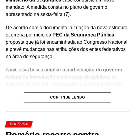
mandato. A medida consta no plano de governo
apresentado na sexta-feira (7).
De acordo com o documento, a criação da nova estrutura
ocorreria por meio da
PEC da Segurança Pública
,
proposta que já foi encaminhada ao Congresso Nacional
e prevê mudanças nas atribuições dos entes federativos
na área de segurança.
A iniciativa busca
ampliar a participação do governo
federal na formulação e execução de políticas de
segurança pública
, estabelecendo uma atuação mais
coordenada entre União, estados e municípios.
CONTINUE LENDO
A nova pasta teria entre suas principais funções a
coordenação da execução das políticas nacionais de
segurança pública
dentro do
Sistema Único de
POLÍTICA
Segurança Pública (Susp)
.
Romário recorre contra