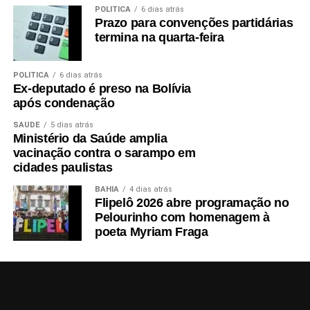
POLÍTICA
6 dias atrás
Prazo para convenções partidárias
termina na quarta-feira
POLÍTICA
6 dias atrás
Ex-deputado é preso na Bolívia
após condenação
SAÚDE
5 dias atrás
Ministério da Saúde amplia
vacinação contra o sarampo em
cidades paulistas
BAHIA
4 dias atrás
Flipelô 2026 abre programação no
Pelourinho com homenagem à
poeta Myriam Fraga