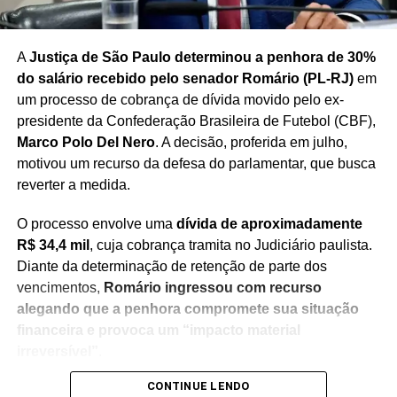
Redação Saiba+
A
Justiça de São Paulo determinou a penhora de 30%
do salário recebido pelo senador Romário (PL-RJ)
em
um processo de cobrança de dívida movido pelo ex-
presidente da Confederação Brasileira de Futebol (CBF),
Marco Polo Del Nero
. A decisão, proferida em julho,
motivou um recurso da defesa do parlamentar, que busca
reverter a medida.
O processo envolve uma
dívida de aproximadamente
R$ 34,4 mil
, cuja cobrança tramita no Judiciário paulista.
Diante da determinação de retenção de parte dos
vencimentos,
Romário ingressou com recurso
alegando que a penhora compromete sua situação
financeira e provoca um “impacto material
irreversível”
.
CONTINUE LENDO
Na manifestação apresentada à Justiça, a defesa do