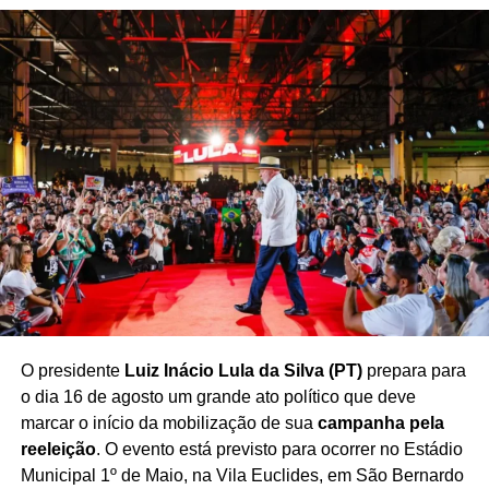
18 de agosto
, com decisão prevista para o dia
27
. Até lá,
ela seguirá detida.
Redação Saiba+
TÓPICOS RELACIONADOS
ALEXANDRE DE MORAES
O presidente
Luiz Inácio Lula da Silva (PT)
prepara para
CARLA ZAMBELLI
CONSELHO NACIONAL DE JUSTIÇA
CONSTRANGIMENTO ILEGAL
ELEIÇÕES 2022
EXTRADIÇÃO
o dia 16 de agosto um grande ato político que deve
GILMAR MENDES
JAIR BOLSONARO
marcar o início da mobilização de sua
campanha pela
KASSIO NUNES MARQUES
PERDA DE MANDATO
PORTE ILEGAL DE ARMA
PRISÃO NA ITÁLIA
STF
reeleição
. O evento está previsto para ocorrer no Estádio
Municipal 1º de Maio, na Vila Euclides, em São Bernardo
PRÓXIMO