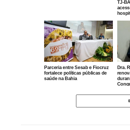
TJ-BA
acess
hospi
Parceria entre Sesab e Fiocruz
Dra. 
fortalece políticas públicas de
renov
saúde na Bahia
duran
Conqu