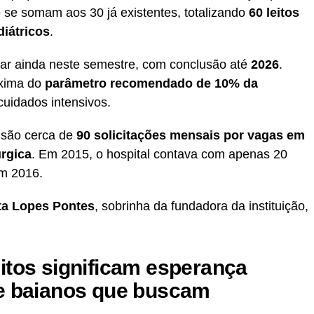
e se somam aos 30 já existentes, totalizando
60 leitos
diátricos
.
çar ainda neste semestre, com conclusão até
2026
.
oxima do
parâmetro recomendado de 10% da
cuidados intensivos.
 são cerca de
90 solicitações mensais por vagas em
úrgica
. Em 2015, o hospital contava com apenas 20
em 2016.
ta Lopes Pontes
, sobrinha da fundadora da instituição,
itos significam
esperança
e baianos
que buscam