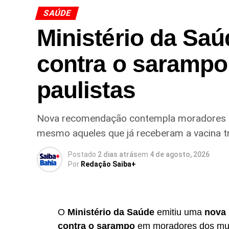
SAÚDE
Ministério da Sa
contra o sarampo
paulistas
Nova recomendação contempla moradores d
mesmo aqueles que já receberam a vacina tríp
Postado
2 dias atrás
em
4 de agosto, 2026
Por
Redação Saiba+
O
Ministério da Saúde
emitiu uma
nova 
contra o sarampo
em moradores dos mun