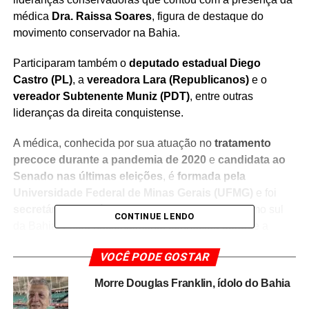
médica
Dra. Raissa Soares
, figura de destaque do
movimento conservador na Bahia.
Participaram também o
deputado estadual Diego
Castro (PL)
, a
vereadora Lara (Republicanos)
e o
vereador Subtenente Muniz (PDT)
, entre outras
lideranças da direita conquistense.
A médica, conhecida por sua atuação no
tratamento
precoce durante a pandemia de 2020
e
candidata ao
Senado nas últimas eleições
, é
formada pela
Universidade Federal de Minas Gerais (UFMG)
e foi
secretária de Saúde de Porto Seguro
, no extremo sul
CONTINUE LENDO
da Bahia. Ficou nacionalmente conhecida durante a
pandemia de Covid-19 por instituir na cidade um
VOCÊ PODE GOSTAR
protocolo com o chamado “kit Covid”.
Morre Douglas Franklin, ídolo do Bahia
Durante o evento, a
pré-candidata a deputada federal
pelo PL
, confirmada em agosto pelo presidente nacional