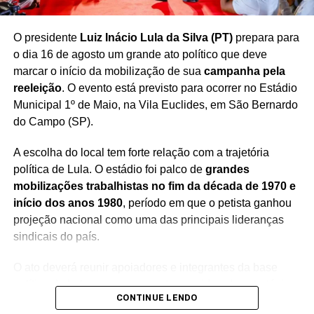
O presidente
Luiz Inácio Lula da Silva (PT)
prepara para
o dia 16 de agosto um grande ato político que deve
marcar o início da mobilização de sua
campanha pela
reeleição
. O evento está previsto para ocorrer no Estádio
Municipal 1º de Maio, na Vila Euclides, em São Bernardo
do Campo (SP).
A escolha do local tem forte relação com a trajetória
política de Lula. O estádio foi palco de
grandes
mobilizações trabalhistas no fim da década de 1970 e
início dos anos 1980
, período em que o petista ganhou
projeção nacional como uma das principais lideranças
sindicais do país.
O ato deverá reunir apoiadores e integrantes da base
política de Lula em um momento considerado estratégico
CONTINUE LENDO
para a disputa eleitoral. A expectativa é de que o encontro