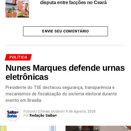
acredito que podemos
disputa entre facções no Ceará
resgatar o orgulho de
ser baiano e reconstruir
nosso estado com
ENVIE SEU COMENTÁRIO
trabalho e fé.”
POLÍTICA
A médica destacou que o
movimento conservador
Nunes Marques defende urnas
baiano
tem crescido e precisa se unir em torno de pautas
como
liberdade, família e patriotismo
, defendendo uma
eletrônicas
mobilização maior dos eleitores no interior do estado.
Presidente do TSE destacou segurança, transparência e
mecanismos de fiscalização do sistema eleitoral durante
“Seguimos firmes, com
evento em Brasília
fé em Deus,
Postado
2 horas atrás
em
9 de agosto, 2026
defendendo a
Por
Redação Saiba+
liberdade, a família e o