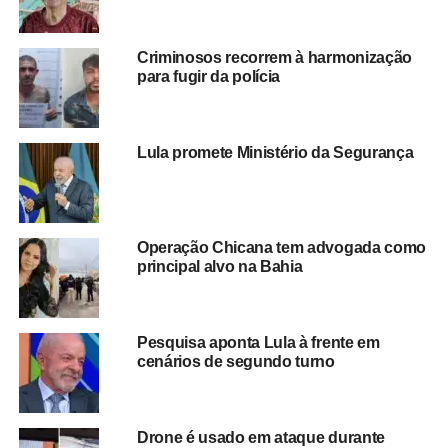
da legenda,
Valdemar da Costa Neto
, fez um discurso
crítico à atual gestão estadual, liderada pelo governador
Criminosos recorrem à harmonização
Jerônimo Rodrigues (PT)
, e apontou falhas em áreas
para fugir da polícia
essenciais como
saúde, educação e segurança
pública
, reforçando a necessidade de uma nova direção
política para o estado.
Lula promete Ministério da Segurança
“A Bahia vive um
momento grave de
Operação Chicana tem advogada como
insegurança, falhas na
principal alvo na Bahia
saúde e uma educação
que ainda deixa muitos
Pesquisa aponta Lula à frente em
jovens para trás. Falta
cenários de segundo turno
gestão e compromisso
com o povo. Mas
Drone é usado em ataque durante