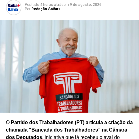
A manifestação ocorreu em um evento que teve como
Postado
4 horas atrás
em
9 de agosto, 2026
objetivo promover a importância da participação cidadã e
Por
Redação Saiba+
dos valores democráticos. A
Corrida Pela Democracia
reuniu participantes em Brasília e contou com a presença
de representantes da Justiça Eleitoral.
A defesa das urnas eletrônicas ocorre em meio aos
preparativos da Justiça Eleitoral para os próximos
processos eleitorais, com foco na manutenção dos
mecanismos de segurança, fiscalização e transparência
utilizados no sistema de votação brasileiro.
Redação Saiba+
O
Partido dos Trabalhadores (PT) articula a criação da
chamada “Bancada dos Trabalhadores” na Câmara
dos Deputados
, iniciativa que já recebeu o aval do