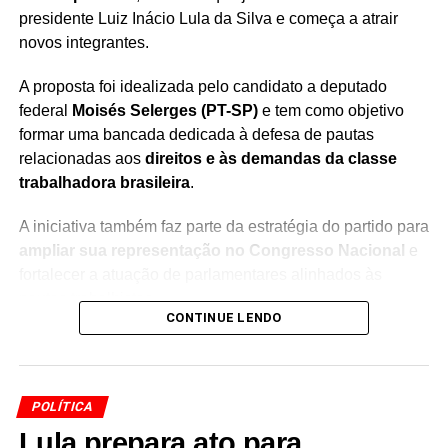
presidente Luiz Inácio Lula da Silva e começa a atrair
novos integrantes.
A proposta foi idealizada pelo candidato a deputado
federal
Moisés Selerges (PT-SP)
e tem como objetivo
formar uma bancada dedicada à defesa de pautas
relacionadas aos
direitos e às demandas da classe
trabalhadora brasileira
.
A iniciativa também faz parte da estratégia do partido para
ampliar sua representação no Congresso Nacional
e
fortalecer a atuação de parlamentares alinhados às
pautas trabalhistas.
CONTINUE LENDO
A ideia é reunir deputados em torno de temas
considerados prioritários para os trabalhadores, criando
uma articulação específica dentro da Câmara para
POLÍTICA
discutir e acompanhar propostas relacionadas ao
Lula prepara ato para
mercado de trabalho e aos direitos sociais.