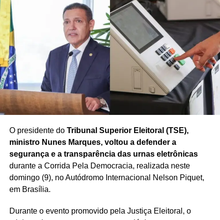
Brasil em que
acreditamos. O baiano
é forte, trabalhador e
merece um governo
que respeite seus
valores”, concluiu a
pré-candidata.
O presidente do
Tribunal Superior Eleitoral (TSE),
ministro Nunes Marques, voltou a defender a
segurança e a transparência das urnas eletrônicas
Redação Saiba+
durante a Corrida Pela Democracia, realizada neste
domingo (9), no Autódromo Internacional Nelson Piquet,
em Brasília.
Durante o evento promovido pela Justiça Eleitoral, o