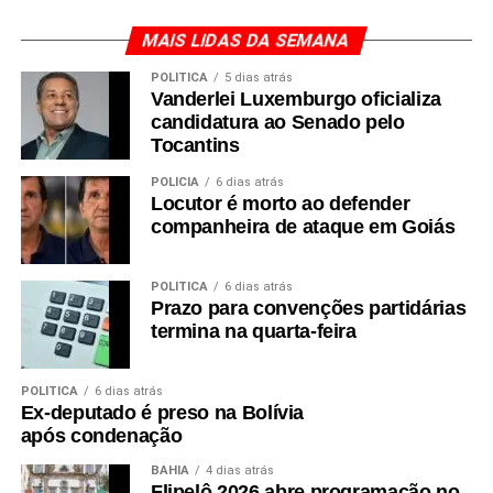
MAIS LIDAS DA SEMANA
POLÍTICA
5 dias atrás
Vanderlei Luxemburgo oficializa
candidatura ao Senado pelo
Tocantins
POLÍCIA
6 dias atrás
Locutor é morto ao defender
companheira de ataque em Goiás
POLÍTICA
6 dias atrás
Prazo para convenções partidárias
termina na quarta-feira
POLÍTICA
6 dias atrás
Ex-deputado é preso na Bolívia
após condenação
BAHIA
4 dias atrás
Flipelô 2026 abre programação no