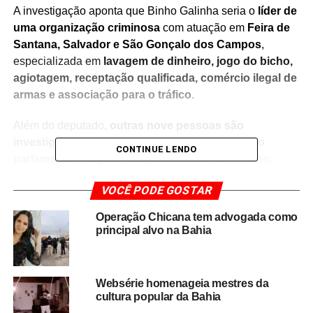
A investigação aponta que Binho Galinha seria o
líder de
uma organização criminosa
com atuação em
Feira de
Santana, Salvador e São Gonçalo dos Campos
,
especializada em
lavagem de dinheiro, jogo do bicho,
agiotagem, receptação qualificada, comércio ilegal de
armas e associação para o tráfico
.
Além do deputado,
outras nove pessoas são
investigadas
. Entre os detidos estão a
esposa do
CONTINUE LENDO
parlamentar, Mayana Cerqueira da Silva
, e o
filho,
João Guilherme Cerqueira da Silva Escolano
, que já
VOCÊ PODE GOSTAR
haviam sido presos em 2023 e soltos em abril de 2024.
Operação Chicana tem advogada como
Segundo o
Ministério Público da Bahia (MP-BA)
,
principal alvo na Bahia
mesmo sob medidas cautelares, o deputado continuava
liderando o esquema criminoso, utilizando
empresas de
fachada e “laranjas”
para movimentar recursos ilícitos.
Websérie homenageia mestres da
cultura popular da Bahia
A Justiça determinou o
bloqueio de até R$ 9 milhões