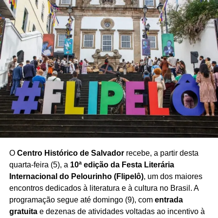
inteligência artificial no mercado imobiliário
ganham
espaço nas relações entre corretores, empresas e
consumidores.
O seminário também destacou a importância da
capacitação profissional para acompanhar as novas
demandas do mercado e utilizar a tecnologia como aliada
na construção de estratégias mais eficientes de
negociação e atendimento.
Com a realização do encontro,
Salvador se consolida
como espaço de debate sobre inovação e tendências
para o mercado imobiliário baiano
, aproximando
O
Centro Histórico de Salvador
recebe, a partir desta
profissionais e empresas em torno dos desafios e
quarta-feira (5), a
10ª edição da Festa Literária
oportunidades trazidos pela transformação digital.
Internacional do Pelourinho (Flipelô)
, um dos maiores
encontros dedicados à literatura e à cultura no Brasil. A
programação segue até domingo (9), com
entrada
gratuita
e dezenas de atividades voltadas ao incentivo à