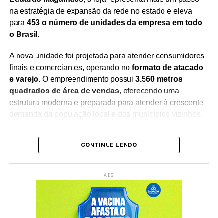
Redação Saiba+
na estratégia de expansão da rede no estado e eleva
para
453 o número de unidades da empresa em todo
o Brasil
.
A nova unidade foi projetada para atender consumidores
finais e comerciantes, operando no
formato de atacado
e varejo
. O empreendimento possui
3.560 metros
quadrados de área de vendas
, oferecendo uma
estrutura moderna e preparada para atender à crescente
demanda da população local e dos municípios vizinhos.
Entre os diferenciais da loja estão os
20 checkouts
, que
CONTINUE LENDO
garantem maior agilidade no atendimento, além de um
estacionamento com
166 vagas
, proporcionando mais
conforto e comodidade aos clientes durante as compras.
ADS
Com a inauguração, a empresa chega à
15ª unidade na
Bahia
, consolidando sua presença no mercado baiano e
reforçando os investimentos em cidades do interior. A