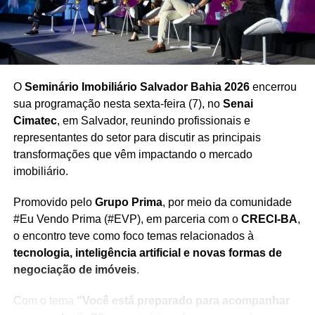
partir desta terça
O
Seminário Imobiliário Salvador Bahia 2026
encerrou
sua programação nesta sexta-feira (7), no
Senai
Cimatec
, em Salvador, reunindo profissionais e
representantes do setor para discutir as principais
transformações que vêm impactando o mercado
imobiliário.
Promovido pelo
Grupo Prima
, por meio da comunidade
#Eu Vendo Prima (#EVP), em parceria com o
CRECI-BA
,
o encontro teve como foco temas relacionados à
tecnologia, inteligência artificial e novas formas de
negociação de imóveis
.
Com o tema
“Você está preparado para acompanhar