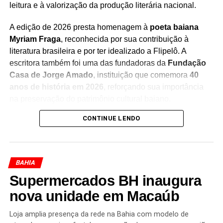
leitura e à valorização da produção literária nacional.
Redação Saiba+
A edição de 2026 presta homenagem à
poeta baiana
Myriam Fraga
, reconhecida por sua contribuição à
literatura brasileira e por ter idealizado a Flipelô. A
escritora também foi uma das fundadoras da
Fundação
Casa de Jorge Amado
, instituição que comemora
40
anos de história em 2026
, reforçando sua importância
na preservação do patrimônio cultural baiano.
CONTINUE LENDO
Durante os cinco dias de evento, moradores e turistas
poderão participar de uma programação diversificada,
que inclui
mesas de debates, bate-papos com
escritores, lançamentos de livros, oficinas, saraus,
BAHIA
contações de histórias, exposições, apresentações
Supermercados BH inaugura
musicais e atividades especiais para crianças e
jovens
nova unidade em Macaúb
. A iniciativa busca aproximar o público da
literatura e estimular a formação de novos leitores.
Loja amplia presença da rede na Bahia com modelo de