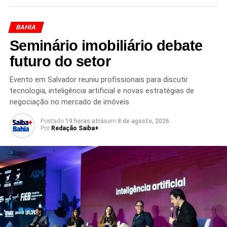
Redação Saiba+
BAHIA
Seminário imobiliário debate
futuro do setor
Evento em Salvador reuniu profissionais para discutir
tecnologia, inteligência artificial e novas estratégias de
negociação no mercado de imóveis
TÓPICOS RELACIONADOS
AGIOTAGEM
BINHO GALINHA
DEPUTADO BINHO GALINHA
FEIRA DE SANTANA
Postado
19 horas atrás
em
8 de agosto, 2026
Por
Redação Saiba+
JOGO DO BICHO
LAVAGEM DE DINHEIRO
MP-BA
OPERAÇÃO ESTADO ANÔMICO
ORGANIZAÇÃO CRIMINOSA BAHIA
PF BAHIA
PRISÃO DEPUTADO ESTADUAL
SALVADOR
PRÓXIMO
Mais de 600 garrafas impróprias para consumo
são apreendidas em Salvador
NÃO PERCA
Viajar de avião em Salvador fica mais caro a